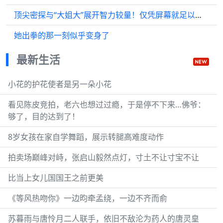
顶尖密探与“大姐大”展开智力较量！仅凭屏幕就足以令人窒息
她出拳的那一刻似乎变身了
最新生活
小花的护花使者是另一朵小花
看见陈皮竞拍，老六也想过过瘾，于是停不下来…佛爷：
够了，目的达到了！
8岁女孩在家自学舞蹈，展示转腿高难度动作
拍卖场巅峰对峙，张启山毅然点灯，寸土不让寸宝不让
比当上女儿国国王之前更美
《等风热吻你》一边昀牵孟绕，一边不齐而俞
苏暮雨与唐怜月二人联手，依旧不敌沦为药人的唐灵皇