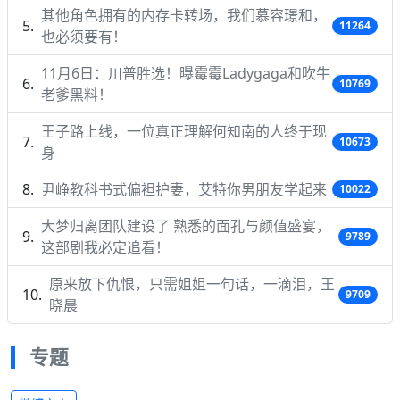
其他角色拥有的内存卡转场，我们慕容璟和，
11264
也必须要有！
11月6日：川普胜选！曝霉霉Ladygaga和吹牛
10769
老爹黑料！
王子路上线，一位真正理解何知南的人终于现
10673
身
尹峥教科书式偏袒护妻，艾特你男朋友学起来
10022
大梦归离团队建设了 熟悉的面孔与颜值盛宴，
9789
这部剧我必定追看！
原来放下仇恨，只需姐姐一句话，一滴泪，王
9709
晓晨
专题