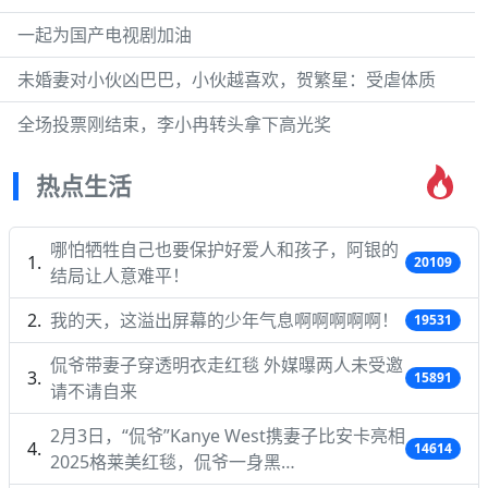
一起为国产电视剧加油
未婚妻对小伙凶巴巴，小伙越喜欢，贺繁星：受虐体质
全场投票刚结束，李小冉转头拿下高光奖
热点生活
哪怕牺牲自己也要保护好爱人和孩子，阿银的
20109
结局让人意难平！
我的天，这溢出屏幕的少年气息啊啊啊啊啊！
19531
侃爷带妻子穿透明衣走红毯 外媒曝两人未受邀
15891
请不请自来
2月3日，“侃爷”Kanye West携妻子比安卡亮相
14614
2025格莱美红毯，侃爷一身黑…