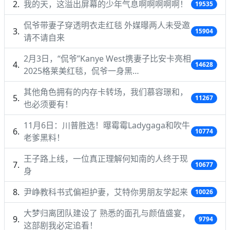
我的天，这溢出屏幕的少年气息啊啊啊啊啊！
19535
侃爷带妻子穿透明衣走红毯 外媒曝两人未受邀
15904
请不请自来
2月3日，“侃爷”Kanye West携妻子比安卡亮相
14628
2025格莱美红毯，侃爷一身黑…
其他角色拥有的内存卡转场，我们慕容璟和，
11267
也必须要有！
11月6日：川普胜选！曝霉霉Ladygaga和吹牛
10774
老爹黑料！
王子路上线，一位真正理解何知南的人终于现
10677
身
尹峥教科书式偏袒护妻，艾特你男朋友学起来
10026
大梦归离团队建设了 熟悉的面孔与颜值盛宴，
9794
这部剧我必定追看！