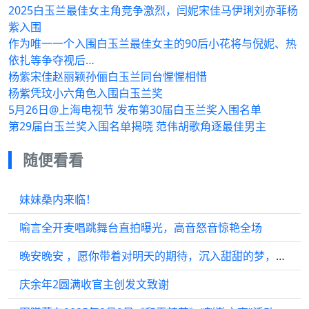
2025白玉兰最佳女主角竞争激烈，闫妮宋佳马伊琍刘亦菲杨
紫入围
作为唯一一个入围白玉兰最佳女主的90后小花将与倪妮、热
依扎等争夺视后…
杨紫宋佳赵丽颖孙俪白玉兰同台惺惺相惜
杨紫凭玟小六角色入围白玉兰奖
5月26日@上海电视节 发布第30届白玉兰奖入围名单
第29届白玉兰奖入围名单揭晓 范伟胡歌角逐最佳男主
随便看看
妹妹桑内来临！
喻言全开麦唱跳舞台直拍曝光，高音怒音惊艳全场
晚安晚安 ，愿你带着对明天的期待，沉入甜甜的梦，@邓为D 邓为风月不相关
庆余年2圆满收官主创发文致谢