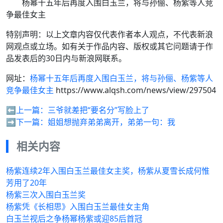
杨幂十五年后再度入围白玉兰，将与孙俪、杨紫等人竞
争最佳女主
特别声明：以上文章内容仅代表作者本人观点，不代表新浪
网观点或立场。如有关于作品内容、版权或其它问题请于作
品发表后的30日内与新浪网联系。
网址：
杨幂十五年后再度入围白玉兰，将与孙俪、杨紫等人
竞争最佳女主
https://www.alqsh.com/news/view/297504
⬅️上一篇：
三爷就差把“要名分”写脸上了
➡️下一篇：
姐姐想抛弃弟弟离开，弟弟一句：我
相关内容
杨紫连续2年入围白玉兰最佳女主奖，杨紫从夏雪长成何惟
芳用了20年
杨紫三次入围白玉兰奖
杨紫凭《长相思》入围白玉兰最佳女主角
白玉兰视后之争杨幂杨紫或迎85后首冠