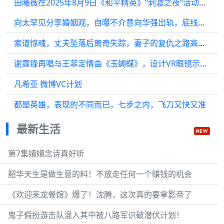
田曦薇在2025年8月9日《和平精英》“刺激之夜”活动中的
向太罕见分享婚姻观，自曝不介意向华强出轨，底线是不能碰女明星
索道惊魂，丈夫坠落后离奇失踪，妻子的复仇之路高能不断 (3)
谢霆锋再唱与王菲定情曲《玉蝴蝶》，设计VR眼镜示爱，万人合唱好震撼
凡希亚 微博VC计划
都是英雄，表现的不同而已，七步之内，飞刀又快又准
最新生活
第7集嬛嬛念诗真好听
韶华天生是做生意的料！不放走任何一个赚钱的机会
《欢迎来龙餐馆》爆了！沈腾，这次真的要拿影帝了
鬼子假扮游击队混入其中被八路军识破潜伏计划！