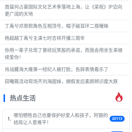
首届何占豪国际文化艺术季落地上海，让《梁祝》IP迈向
更广阔的天地
丁禹兮邓恩熙角色互相顶号，帽子碰耳环二搭暧昧
杨超越丁禹兮主演七时吉祥开播三周年
你用一辈子兑现了曾经玩笑般的承诺，而我会用余生来继
续爱你！
肖战藏海大雍第一经纪人被打脸，告辞表情看乐了
田曦薇活动现场齐刘海甜妹，摘假发后素颜辨识度大跌
热点生活
哪怕牺牲自己也要保护好爱人和孩子，阿银的
20113
结局让人意难平！