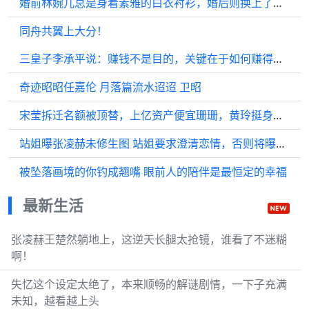
婚前林婉儿总是身着素雅的白衣衬衫，婚后则换上了色彩斑斓的衣衫！
同舟共翼上大分！
三皇子李承平说：赚钱不是目的，关键在于如何赚得风生水起
奇迹昭昭任嘉伦 月落篇流水迢迢 卫昭
宋莹拆迁名额被顶替，上亿资产便宜珊珊，黄玲挺身而出
站姐曝张凌赫未修生图 站姐要求澄清恋情，否则将曝光更多..
被坠落画境的你钓成翘嘴 眼前人的陪伴是最恒定的幸福
最新生活
张凌赫王楚然躺地上，这逆天长腿太抢镜，谁看了不迷糊
啊！
失忆这个设定太绝了，本来顺畅的解谜剧情，一下子充满
未知，越看越上头