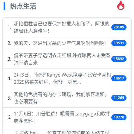
热点生活
哪怕牺牲自己也要保护好爱人和孩子，阿银的
20109
结局让人意难平！
我的天，这溢出屏幕的少年气息啊啊啊啊啊！
19531
侃爷带妻子穿透明衣走红毯 外媒曝两人未受邀
15892
请不请自来
2月3日，“侃爷”Kanye West携妻子比安卡亮相
14617
2025格莱美红毯，侃爷一身黑…
其他角色拥有的内存卡转场，我们慕容璟和，
11264
也必须要有！
11月6日：川普胜选！曝霉霉Ladygaga和吹牛
10770
老爹黑料！
王子路上线，一位真正理解何知南的人终于现