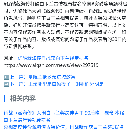
#优酷藏海传打破白玉兰古装视帝提名空窗#突破奖项题材局
限，优酷独播大剧《藏海传》再创佳绩。肖战细腻演绎诠释
角色风骨，顺利拿下白玉兰视帝提名，填补古装领域长久空
缺，好剧好演员携手斩获行业高度认可。特别声明：以上文
章内容仅代表作者本人观点，不代表新浪网观点或立场。如
有关于作品内容、版权或其它问题请于作品发表后的30日内
与新浪网联系。
网址：
优酷藏海传肖战获白玉兰视帝提名
https://www.alqsh.com/news/view/297519
⬅️上一篇：
夏晓兰携乡亲进城致富
➡️下一篇：
王濛哪里是白幼瘦了！姐姐们分明是
相关内容
肖战《藏海传》入围白玉兰奖最佳男主 90后唯一视帝 本届
白玉兰最年轻视帝提名
央视高度评价藏海传古装价值，肖战新作获白玉兰6项提名