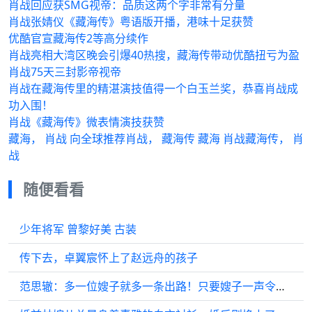
肖战回应获SMG视帝：品质这两个字非常有分量
肖战张婧仪《藏海传》粤语版开播，港味十足获赞
优酷官宣藏海传2等高分续作
肖战亮相大湾区晚会引爆40热搜，藏海传带动优酷扭亏为盈
肖战75天三封影帝视帝
肖战在藏海传里的精湛演技值得一个白玉兰奖，恭喜肖战成
功入围！
肖战《藏海传》微表情演技获赞
藏海， 肖战 向全球推荐肖战， 藏海传 藏海 肖战藏海传， 肖
战
随便看看
少年将军 曾黎好美 古装
传下去，卓翼宸怀上了赵远舟的孩子
范思辙：多一位嫂子就多一条出路！只要嫂子一声令下，北齐任我行！