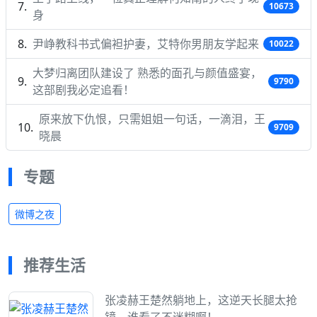
10673
身
尹峥教科书式偏袒护妻，艾特你男朋友学起来
10022
大梦归离团队建设了 熟悉的面孔与颜值盛宴，
9790
这部剧我必定追看！
原来放下仇恨，只需姐姐一句话，一滴泪，王
9709
晓晨
专题
微博之夜
推荐生活
张凌赫王楚然躺地上，这逆天长腿太抢
镜，谁看了不迷糊啊！