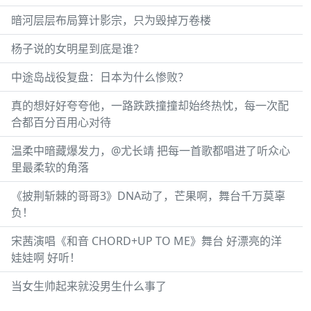
暗河层层布局算计影宗，只为毁掉万卷楼
杨子说的女明星到底是谁？
中途岛战役复盘：日本为什么惨败？
真的想好好夸夸他，一路跌跌撞撞却始终热忱，每一次配
合都百分百用心对待
温柔中暗藏爆发力，@尤长靖 把每一首歌都唱进了听众心
里最柔软的角落
《披荆斩棘的哥哥3》DNA动了，芒果啊，舞台千万莫辜
负！
宋茜演唱《和音 CHORD+UP TO ME》舞台 好漂亮的洋
娃娃啊 好听！
当女生帅起来就没男生什么事了