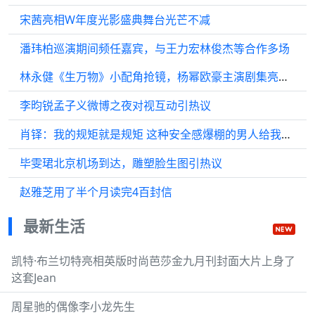
宋茜亮相W年度光影盛典舞台光芒不减
潘玮柏巡演期间频任嘉宾，与王力宏林俊杰等合作多场
林永健《生万物》小配角抢镜，杨幂欧豪主演剧集亮点频出
李昀锐孟子义微博之夜对视互动引热议
肖铎：我的规矩就是规矩 这种安全感爆棚的男人给我来一打
毕雯珺北京机场到达，雕塑脸生图引热议
赵雅芝用了半个月读完4百封信
最新生活
凯特·布兰切特亮相英版时尚芭莎金九月刊封面大片上身了
这套Jean
周星驰的偶像李小龙先生