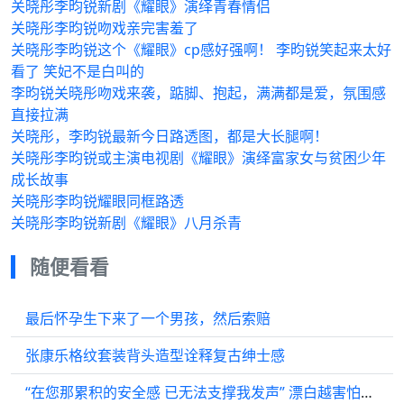
关晓彤李昀锐新剧《耀眼》演绎青春情侣
关晓彤李昀锐吻戏亲完害羞了
关晓彤李昀锐这个《耀眼》cp感好强啊！ 李昀锐笑起来太好
看了 笑妃不是白叫的
李昀锐关晓彤吻戏来袭，踮脚、抱起，满满都是爱，氛围感
直接拉满
关晓彤，李昀锐最新今日路透图，都是大长腿啊！
关晓彤李昀锐或主演电视剧《耀眼》演绎富家女与贫困少年
成长故事
关晓彤李昀锐耀眼同框路透
关晓彤李昀锐新剧《耀眼》八月杀青
随便看看
最后怀孕生下来了一个男孩，然后索赔
张康乐格纹套装背头造型诠释复古绅士感
“在您那累积的安全感 已无法支撑我发声” 漂白越害怕越想看 聂曦光