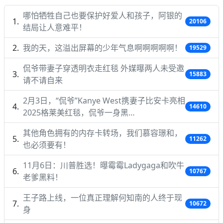
哪怕牺牲自己也要保护好爱人和孩子，阿银的
20106
结局让人意难平！
我的天，这溢出屏幕的少年气息啊啊啊啊啊！
19529
侃爷带妻子穿透明衣走红毯 外媒曝两人未受邀
15883
请不请自来
2月3日，“侃爷”Kanye West携妻子比安卡亮相
14610
2025格莱美红毯，侃爷一身黑…
其他角色拥有的内存卡转场，我们慕容璟和，
11262
也必须要有！
11月6日：川普胜选！曝霉霉Ladygaga和吹牛
10767
老爹黑料！
王子路上线，一位真正理解何知南的人终于现
10672
身