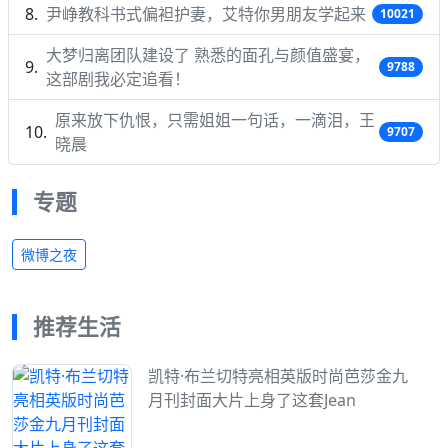
尹峥教科书式偏袒护妻，艾特你男朋友学起来
10021
大梦归离团队建设了 熟悉的面孔与颜值盛宴，
9788
这部剧我必定追看！
原来放下仇恨，只需姐姐一句话，一滴泪，王
9707
晓晨
专题
微博之夜
推荐生活
凯特·布兰切特亮相英版时尚芭莎金九
月刊封面大片上身了这套Jean