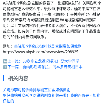
#关晓彤李昀锐剧宣甜的像看了一集耀眼#艾玛！关晓彤和李
昀锐剧宣怎么也这么甜，玩沙滩排球这段，确定不是正在演
偶像剧吗？真的好像看了一集《耀眼》！@关晓彤 @小林是
李昀锐 新娱现场 #耀眼微博追剧团##电视剧耀眼#特别声
明：以上文章内容仅代表作者本人观点，不代表新浪网观点
或立场。如有关于作品内容、版权或其它问题请于作品发表
后的30日内与新浪网联系。
网址：
关晓彤李昀锐沙滩排球剧宣甜蜜如偶像剧
https://www.alqsh.com/news/view/298925
⬅️上一篇：
58岁柳云龙近况曝光！娶大学同学
➡️下一篇：
戛纳影后埃菲拉、冈本多绪亮相日本
相关内容
关晓彤李昀锐沙滩排球剧宣甜蜜如偶像剧
狗仔偷拍关晓彤李昀锐的剧宣视频来啦！我的评价是不如狗
仔拍的