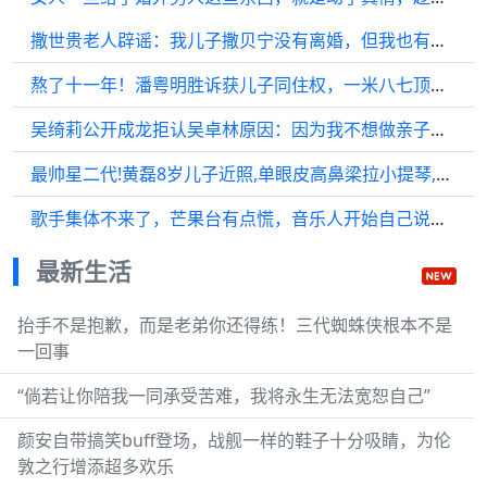
撒世贵老人辟谣：我儿子撒贝宁没有离婚，但我也有烦心事
熬了十一年！潘粤明胜诉获儿子同住权，一米八七顶顶拖行李离家三人终和解
吴绮莉公开成龙拒认吴卓林原因：因为我不想做亲子鉴定，决定分开了，不管我有没有孩子，那跟成龙还有啥关系
最帅星二代!黄磊8岁儿子近照,单眼皮高鼻梁拉小提琴,疑准备出道
歌手集体不来了，芒果台有点慌，音乐人开始自己说了算
最新生活
抬手不是抱歉，而是老弟你还得练！三代蜘蛛侠根本不是
一回事
“倘若让你陪我一同承受苦难，我将永生无法宽恕自己”
颜安自带搞笑buff登场，战舰一样的鞋子十分吸睛，为伦
敦之行增添超多欢乐