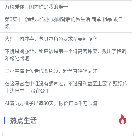
万般爱你，因为你是我的唯一
第3集｜《金钱之味》财阀背后的私生活 简单 粗暴 毁三
观
大师一句冲喜，包贝尔角色要求孕妻剖腹产
不愧是刘亦菲，她应该是第一个将高奢珠宝，戴出了格调
和松弛感吧
马小宇演上位者低头片段，粉丝直呼吃太好
在这深宫之中谁没有狠毒过，不过是利益至上罢了 甄嬛传
｜沈眉庄 ｜温宜公主
AI演员方桃子出道30天，报价直逼千万顶流
热点生活