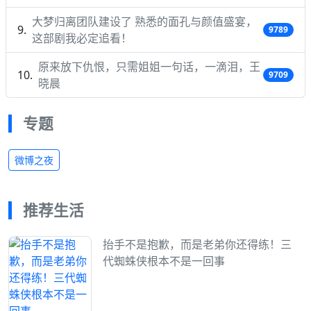
大梦归离团队建设了 熟悉的面孔与颜值盛宴，
9789
这部剧我必定追看！
原来放下仇恨，只需姐姐一句话，一滴泪，王
9709
晓晨
专题
微博之夜
推荐生活
抬手不是抱歉，而是老弟你还得练！三
代蜘蛛侠根本不是一回事