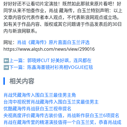
好好好还不让看切片定演技！既然如此那就来原片看吧！好
同学从来不怕查作业，肖战 藏海传，白玉兰特别声明：以上
文章内容仅代表作者本人观点，不代表新浪网观点或立场。
如有关于作品内容、版权或其它问题请于作品发表后的30日
内与新浪网联系。
网址：
肖战《藏海传》原片直面白玉兰评选
https://www.alqsh.com/news/view/299016
⬅️上一篇：
郭晓婷CUT 好美好飒，连风都在
➡️下一篇：
陈鑫海墨镜衬衫亮相VOGUE红毯
相关内容
肖战凭藏海传入围白玉兰最佳男主角
台湾中视祝贺肖战藏海传入围白玉兰奖最佳男主
优酷藏海传肖战获白玉兰视帝提名
央视高度评价藏海传古装价值，肖战新作获白玉兰6项提名
肖战在藏海传里的精湛演技值得一个白玉兰奖，恭喜肖战成