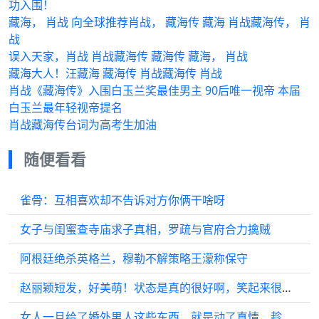
功入围！
藏海， 肖战 向全球推荐肖战， 藏海传 藏海 肖战藏海传， 肖
战
误入天家，肖战 肖战藏海传 藏海传 藏海， 肖战
藏海大人！汪藏海 藏海传 肖战藏海传 肖战
肖战《藏海传》入围白玉兰奖最佳男主 90后唯一视帝 本届
白玉兰最年轻视帝提名
肖战藏海传台词为高考生加油
随便看看
雀骨：互相喜欢却不告诉对方你俩干啥呀
女子与闺蜜查寺庙求子真相，罗疏与官府合力擒贼
阿根廷绝杀英格兰，穆勒不解策略王濛称保守
赵丽颖短发，好美萌！状态是真的很好啊，笑起来很明媚
女人一旦给了婚外男人这些东西，就是动了真情，趁早离婚