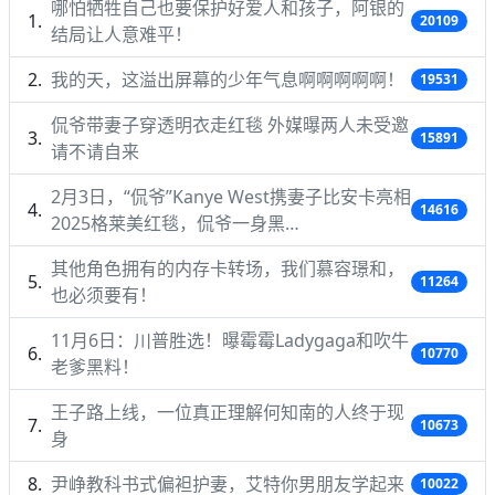
哪怕牺牲自己也要保护好爱人和孩子，阿银的
20109
结局让人意难平！
我的天，这溢出屏幕的少年气息啊啊啊啊啊！
19531
侃爷带妻子穿透明衣走红毯 外媒曝两人未受邀
15891
请不请自来
2月3日，“侃爷”Kanye West携妻子比安卡亮相
14616
2025格莱美红毯，侃爷一身黑…
其他角色拥有的内存卡转场，我们慕容璟和，
11264
也必须要有！
11月6日：川普胜选！曝霉霉Ladygaga和吹牛
10770
老爹黑料！
王子路上线，一位真正理解何知南的人终于现
10673
身
尹峥教科书式偏袒护妻，艾特你男朋友学起来
10022