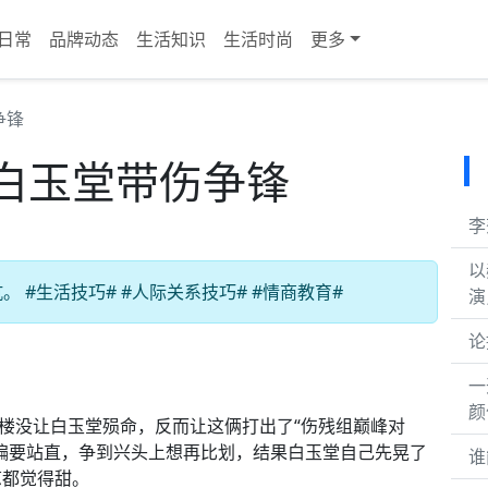
日常
品牌动态
生活知识
生活时尚
更多
争锋
白玉堂带伤争锋
李
以
#生活技巧# #人际关系技巧# #情商教育#
演
论
一
颜
楼没让白玉堂殒命，反而让这俩打出了“伤残组巅峰对
偏要站直，争到兴头上想再比划，结果白玉堂自己先晃了
谁
怼都觉得甜。