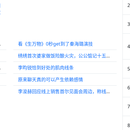
泪
案
阿瓜别太像！
看《生万物》0秒get到了秦海璐演技
绣绣首次婆家做饭险酿火灾，公公惦记十五亩地
丁勇岱 金晨
李昀锐恰到好处的肌肉线条
原来聊天真的可以产生依赖感情
李浚赫回应线上销售首尔见面会周边，称线下已无利润