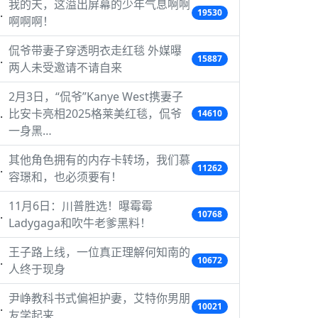
我的天，这溢出屏幕的少年气息啊啊
19530
啊啊啊！
侃爷带妻子穿透明衣走红毯 外媒曝
15887
两人未受邀请不请自来
2月3日，“侃爷”Kanye West携妻子
比安卡亮相2025格莱美红毯，侃爷
14610
一身黑…
其他角色拥有的内存卡转场，我们慕
11262
容璟和，也必须要有！
11月6日：川普胜选！曝霉霉
10768
Ladygaga和吹牛老爹黑料！
王子路上线，一位真正理解何知南的
10672
人终于现身
尹峥教科书式偏袒护妻，艾特你男朋
10021
友学起来