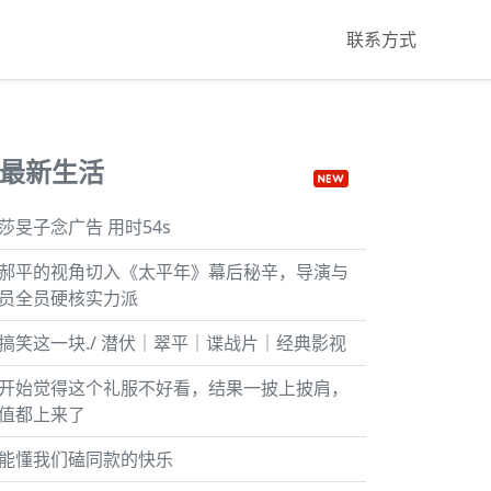
联系方式
最新生活
莎旻子念广告 用时54s
郝平的视角切入《太平年》幕后秘辛，导演与
员全员硬核实力派
搞笑这一块./ 潜伏｜翠平｜谍战片｜经典影视
开始觉得这个礼服不好看，结果一披上披肩，
值都上来了
能懂我们磕同款的快乐