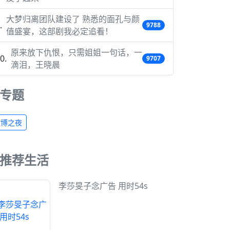
大梦归离团队建设了 熟悉的面孔与颜
9788
值盛宴，这部剧我必定追看！
原来放下仇恨，只需姐姐一句话，一
9707
滴泪，王晓晨
专题
微博之夜
推荐生活
李莎旻子念广告 用时54s