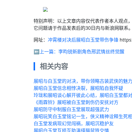
特别声明：以上文章内容仅代表作者本人观点
它问题请于作品发表后的30日内与新浪网联系
网址：
冲霄楼对决后展昭白玉堂带伤争锋
https
⬅️上一篇：
李昀锐新剧角色邢武情丝终觉醒
相关内容
展昭与白玉堂的对决，带你领略古装武侠的魅
展昭白玉堂信念相悖决裂，展昭陷自我怀疑
玲珑和展昭谈心解开彼此心结，展昭白玉堂都
《雨霖铃》展昭被白玉堂刺伤仍安抚对方
展昭防守中制服白玉堂展现超强武力
展昭玩笑白玉堂铭记一生，侠义精神诠释生死
白玉堂发病现幻觉闯祸，展昭沉稳护友
展昭白玉堂互损互助演绎猫鼠铁交情