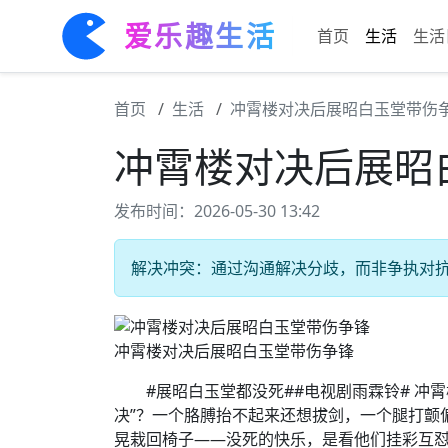
爱乐趣生活
首页
生活
生活
首页
生活
冲霄楼对决后展昭白玉堂带伤
冲霄楼对决后展昭
发布时间：2026-05-30 13:42
解决冲突：通过沟通解决分歧，而非争执对抗。 
冲霄楼对决后展昭白玉堂带伤争锋
#展昭白玉堂都没死##电视剧雨霖铃# 冲霄
决”？一个胳膊抬不起来还想拔剑，一个腿打颤
晃栽回椅子——没死的快乐，是看他们挂彩互