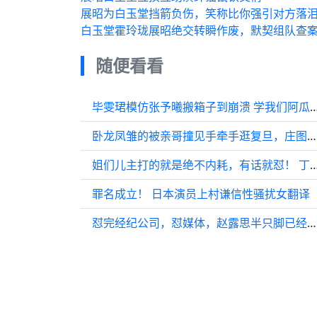
展昭为白玉堂挡箭负伤，笑称比你强引对方落
白玉堂霍玲珑展昭绝交转瞬作废，默契组队查
随便看看
毕雯珺模仿张予曦搬箱子到崩溃 学我们
卧龙凤雏的被亲哥撞见手牵手逛复旦，庄图南一整个亚麻呆住，随后疯狂输出
姐们儿主打的就是绝不内耗，有话就怼！ 
罪名成立！ 日本演员上村谦信性骚扰女翻译
怼完经纪公司，怼媒体，赵露思半只脚已经踏出娱乐圈了！