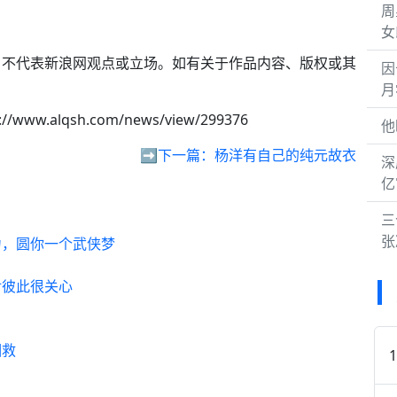
周
女
，不代表新浪网观点或立场。如有关于作品内容、版权或其
因
。
月
://www.alqsh.com/news/view/299376
他
➡️下一篇：
杨洋有自己的纯元故衣
深
亿
三
张
力，圆你一个武侠梦
对彼此很关心
相救