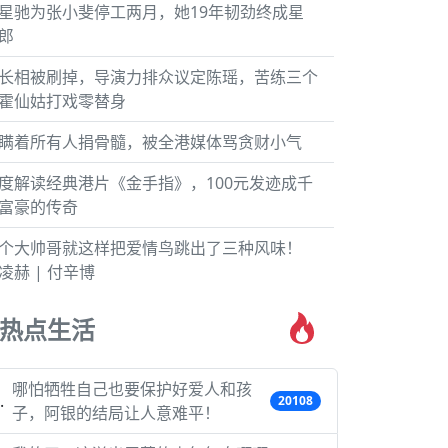
星驰为张小斐停工两月，她19年韧劲终成星
郎
长相被刷掉，导演力排众议定陈瑶，苦练三个
霍仙姑打戏零替身
瞒着所有人捐骨髓，被全港媒体骂贪财小气
度解读经典港片《金手指》，100元发迹成千
富豪的传奇
个大帅哥就这样把爱情鸟跳出了三种风味！
凌赫 | 付辛博
热点生活
哪怕牺牲自己也要保护好爱人和孩
20108
子，阿银的结局让人意难平！