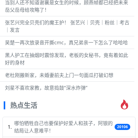
当别人还不知道谢襄是女生的时候，顾燕帧都已经把未来
岳父岳母给攻略了！
张艺兴完全贝壳们的魔王护！ 张艺兴｜贝壳｜粉丝｜考古
｜发言
吴楚一再次放录音开撕cmc，真兄弟亲一下怎么了哈哈哈
黑人护工在抽烟时震惊发现，老板的女秘书，竟有着如此
好的身材
老杜刚搬新家，未婚妻前夫上门一句面瓜打破幻想
刘星不喜欢家教，故意捣鼓“深水炸弹”
热点生活
哪怕牺牲自己也要保护好爱人和孩子，阿银的
20106
结局让人意难平！