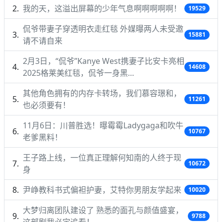
我的天，这溢出屏幕的少年气息啊啊啊啊啊！
19529
侃爷带妻子穿透明衣走红毯 外媒曝两人未受邀
15881
请不请自来
2月3日，“侃爷”Kanye West携妻子比安卡亮相
14608
2025格莱美红毯，侃爷一身黑…
其他角色拥有的内存卡转场，我们慕容璟和，
11261
也必须要有！
11月6日：川普胜选！曝霉霉Ladygaga和吹牛
10767
老爹黑料！
王子路上线，一位真正理解何知南的人终于现
10672
身
尹峥教科书式偏袒护妻，艾特你男朋友学起来
10020
大梦归离团队建设了 熟悉的面孔与颜值盛宴，
9788