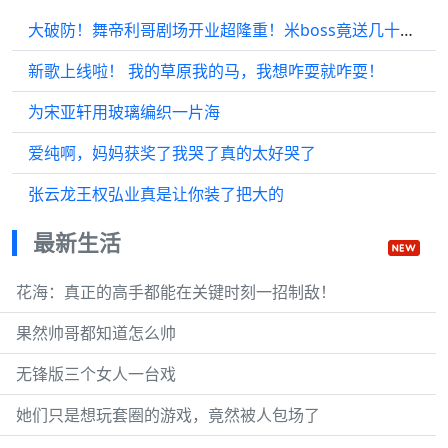
大破防！舞帝利哥剧场开业超隆重！米boss竟送几十万石象？
新歌上线啦！ 我的草原我的马，我想咋耍就咋耍！
为宋亚轩用玻璃编织一片海
爱纯啊，妈妈获奖了我哭了真的太好哭了
张云龙王权弘业真是让你装了把大的
最新生活
花海：真正的高手都能在关键时刻一招制敌！
果然帅哥都知道怎么帅
无锋版三个女人一台戏
她们只是想玩套圈的游戏，竟然被人包场了