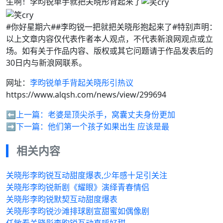
生啊！李昀锐单手就把关晓彤背起来了
#你好星期六##李昀锐一把就把关晓彤抱起来了#特别声明：
以上文章内容仅代表作者本人观点，不代表新浪网观点或立
场。如有关于作品内容、版权或其它问题请于作品发表后的
30日内与新浪网联系。
网址：
李昀锐单手背起关晓彤引热议
https://www.alqsh.com/news/view/299694
⬅️上一篇：
老婆是顶尖杀手，窝囊丈夫身份更加
➡️下一篇：
他们第一个孩子如果出生 应该是最
相关内容
关晓彤李昀锐互动甜度爆表,少年感十足引关注
关晓彤李昀锐新剧《耀眼》演绎青春情侣
关晓彤李昀锐默契互动甜度爆表
关晓彤李昀锐沙滩排球剧宣甜蜜如偶像剧