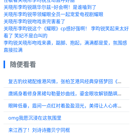
任敏看关晓彤李昀锐互动直呼好甜
关晓彤李昀锐跳华尔兹~好会啊！是谁嗑到了
关晓彤李昀锐带领耀眼全员一起宠爱电视剧耀眼
关晓彤李昀锐吻戏亲完害羞了
关晓彤李昀锐这个《耀眼》cp感好强啊！ 李昀锐笑起来太好
看了 笑妃不是白叫的
李昀锐关晓彤吻戏来袭，踮脚、抱起，满满都是爱，氛围感
直接拉满
随便看看
复古豹纹裙配维港风情，张柏芝港风经典穿搭梦回《喜剧之王》
唐嫣身着修身黑裙勾勒曼妙曲线，鎏金眼妆解锁酷飒高级感
眼眸低垂，眉间一点红衬着盈盈泪光，美得让人心疼的@刘诗诗 早安啊
omg我愿沉浸在这氛围里
来江西了！刘诗诗撒贝宁同框