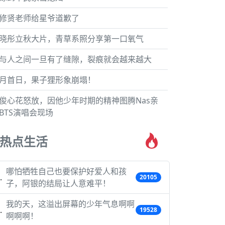
修贤老师给星爷道歉了
晓彤立秋大片，青草系照分享第一口氧气
与人之间一旦有了缝隙，裂痕就会越来越大
月首日，果子狸形象崩塌！
俊心花怒放，因他少年时期的精神图腾Nas亲
BTS演唱会现场
热点生活
哪怕牺牲自己也要保护好爱人和孩
20105
子，阿银的结局让人意难平！
我的天，这溢出屏幕的少年气息啊啊
19528
啊啊啊！