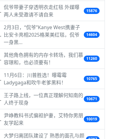
侃爷带妻子穿透明衣走红毯 外媒曝
15876
两人未受邀请不请自来
2月3日，“侃爷”Kanye West携妻子
比安卡亮相2025格莱美红毯，侃爷
14604
一身黑…
其他角色拥有的内存卡转场，我们慕
11260
容璟和，也必须要有！
11月6日：川普胜选！曝霉霉
10765
Ladygaga和吹牛老爹黑料！
王子路上线，一位真正理解何知南的
10671
人终于现身
尹峥教科书式偏袒护妻，艾特你男朋
10019
友学起来
大梦归离团队建设了 熟悉的面孔与颜