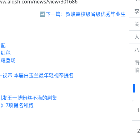
ww.alqsh.com/news/view/301686
李
➡️下一篇：
贺峻霖校级省级优秀毕业生
关
人
女配
八
相红毯
闪耀登场
南
临
一视帝 本届白玉兰最年轻视帝提名
名引发王一博粉丝不满的剧集
》7项提名领跑