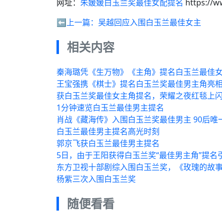
网址：
朱媛媛白玉兰奖最佳女配提名
https://w
⬅️上一篇：
吴越回应入围白玉兰最佳女主
相关内容
秦海璐凭《生万物》《主角》提名白玉兰最佳
王宝强携《棋士》提名白玉兰奖最佳男主角亮
获白玉兰奖最佳女主角提名，荣耀之夜红毯上
1分钟速览白玉兰最佳男主提名
肖战《藏海传》入围白玉兰奖最佳男主 90后唯
白玉兰最佳男主提名高光时刻
郭京飞获白玉兰最佳男主提名
5日，由于王阳获得白玉兰奖“最佳男主角”提
东方卫视十部剧综入围白玉兰奖，《玫瑰的故事
杨紫三次入围白玉兰奖
随便看看