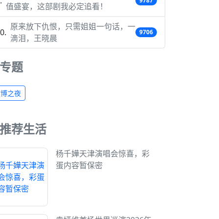
9787
值盛宴，这部剧我必定追看！
原来放下仇恨，只需姐姐一句话，一
9706
滴泪，王晓晨
专题
微博之夜
推荐生活
杨千嬅天津演唱会惊喜，彩
蛋内容暂保密