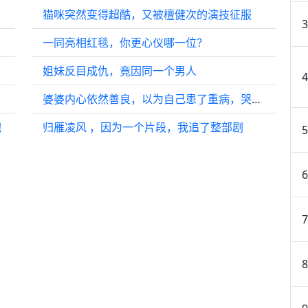
猫咪突然变得超酷，又被檀健次的演技征服
一同亮相红毯，你更心仪哪一位？
姐妹反目成仇，竟因同一个男人
婆婆内心依然善良，以为自己患了重病，哭着说不会拖累儿子儿媳…
抱
归雁凌风 ，因为一个片段，我追了整部剧