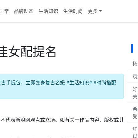
日常
品牌动态
生活知识
生活时尚
更多
佳女配提名
杨
袁
手提包，立即变身复古名媛 #生活知识# #时尚搭配
好
美
希
受
，不代表新浪网观点或立场。如有关于作品内容、版权或其
。
红
以