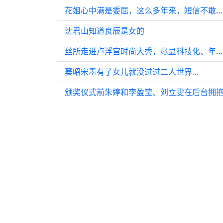
花姐心中满是委屈，这么多年来，短信不敢发送，关心也不主动表达
沈君山知道良辰是女的
丝所走进卢浮宫时尚大秀，尽显科技化、年轻化、国际化
窦昭宋墨有了女儿就没过过二人世界…
颁奖仪式前朱婷和李盈莹、刘立雯在后台拥