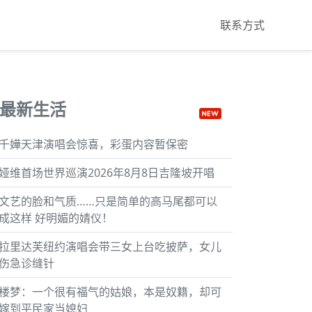
联系方式
最新生活
千嬅天津演唱会惊喜，彩蛋内容暂保密
娅维首场世界巡演2026年8月8日吉隆坡开唱
文艺的脸和气质……只是简单的高马尾都可以
成这样 好明媚的婧仪！
拉里达芙纽约演唱会带三女上台吃披萨，女儿
伤急诊缝针
楼梦：一个很有福气的姑娘，本是奴籍，却可
嫁到平民家当媳妇