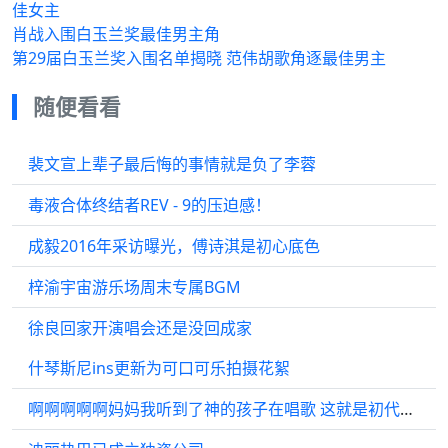
佳女主
肖战入围白玉兰奖最佳男主角
第29届白玉兰奖入围名单揭晓 范伟胡歌角逐最佳男主
随便看看
裴文宣上辈子最后悔的事情就是负了李蓉
毒液合体终结者REV - 9的压迫感！
成毅2016年采访曝光，傅诗淇是初心底色
梓渝宇宙游乐场周末专属BGM
徐良回家开演唱会还是没回成家
什琴斯尼ins更新为可口可乐拍摄花絮
啊啊啊啊啊妈妈我听到了神的孩子在唱歌 这就是初代顶流快男快女的实力吗