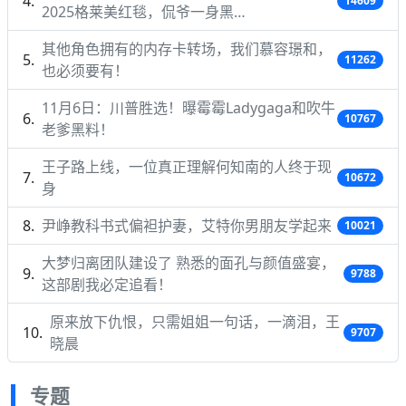
14609
2025格莱美红毯，侃爷一身黑…
其他角色拥有的内存卡转场，我们慕容璟和，
11262
也必须要有！
11月6日：川普胜选！曝霉霉Ladygaga和吹牛
10767
老爹黑料！
王子路上线，一位真正理解何知南的人终于现
10672
身
尹峥教科书式偏袒护妻，艾特你男朋友学起来
10021
大梦归离团队建设了 熟悉的面孔与颜值盛宴，
9788
这部剧我必定追看！
原来放下仇恨，只需姐姐一句话，一滴泪，王
9707
晓晨
专题