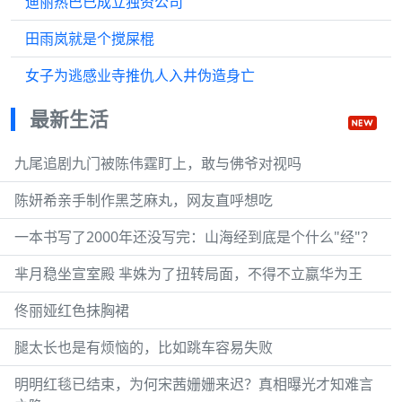
迪丽热巴已成立独资公司
田雨岚就是个搅屎棍
女子为逃感业寺推仇人入井伪造身亡
最新生活
九尾追剧九门被陈伟霆盯上，敢与佛爷对视吗
陈妍希亲手制作黑芝麻丸，网友直呼想吃
一本书写了2000年还没写完：山海经到底是个什么"经"？
芈月稳坐宣室殿 芈姝为了扭转局面，不得不立嬴华为王
佟丽娅红色抹胸裙
腿太长也是有烦恼的，比如跳车容易失败
明明红毯已结束，为何宋茜姗姗来迟？真相曝光才知难言