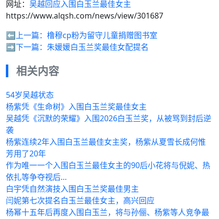
网址：
吴越回应入围白玉兰最佳女主
https://www.alqsh.com/news/view/301687
⬅️上一篇：
橹穆cp粉为留守儿童捐赠图书室
➡️下一篇：
朱媛媛白玉兰奖最佳女配提名
相关内容
54岁吴越状态
杨紫凭《生命树》入围白玉兰奖最佳女主
吴越凭《沉默的荣耀》入围2026白玉兰奖，从被骂到封后逆
袭
杨紫连续2年入围白玉兰最佳女主奖，杨紫从夏雪长成何惟
芳用了20年
作为唯一一个入围白玉兰最佳女主的90后小花将与倪妮、热
依扎等争夺视后…
白宇凭自然演技入围白玉兰奖最佳男主
闫妮第七次提名白玉兰最佳女主，高兴回应
杨幂十五年后再度入围白玉兰，将与孙俪、杨紫等人竞争最