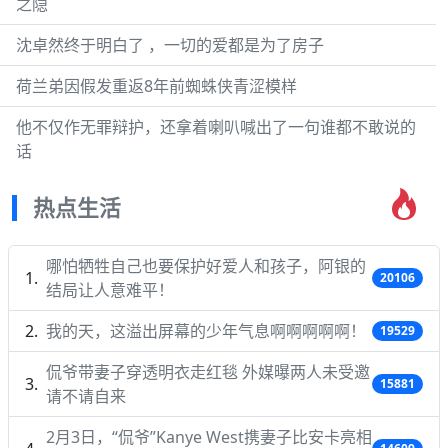
之隐
沈卓然终于明白了 ，一切的爱都是为了房子
荷兰弟因假发重返8年前蜘蛛侠青涩模样
他不仅作无罪辩护，还拿着喇叭喊出了一句谁都不敢说的
话
热点生活
哪怕牺牲自己也要保护好爱人和孩子，阿银的
20106
结局让人意难平！
我的天，这溢出屏幕的少年气息啊啊啊啊啊！
19529
侃爷带妻子穿透明衣走红毯 外媒曝两人未受邀
15881
请不请自来
2月3日，“侃爷”Kanye West携妻子比安卡亮相