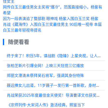
佳女主
网传白玉兰最佳男女主奖将“爆冷”，范围直接缩小，杨紫有
希望
因为一段表演追了整部剧 眼神戏 杨紫入围白玉兰奖 杨紫
肖战《藏海传》入围白玉兰奖最佳男主 90后唯一视帝 本届
白玉兰最年轻视帝提名
随便看看
终于来了！积压5年，谍战剧《隐锋》上星央视，让人等得望眼欲穿
张柏芝新片引爆全网！上映三天狂揽三亿播放
郑丽文澄清未祭拜吴石将军，强调其身份特殊
聂远捧女儿出道，11岁聂子一发行第一首新歌，身材颜值不输沈佳润
肖战荣获2025年度最佳金天使奖！导演曹译文也获奖，闪耀国际舞台
《宗师列传·大宋词人传》激活经典，照鉴当下