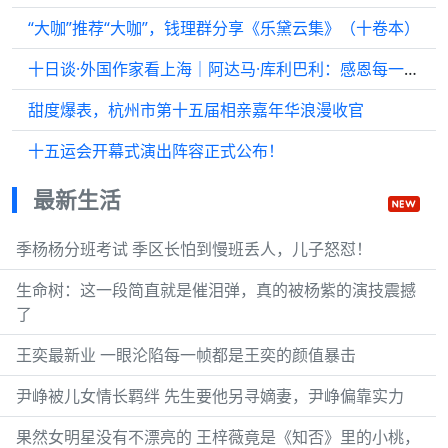
“大咖”推荐“大咖”，钱理群分享《乐黛云集》（十卷本）
十日谈·外国作家看上海｜阿达马·库利巴利：感恩每一份善意
甜度爆表，杭州市第十五届相亲嘉年华浪漫收官
十五运会开幕式演出阵容正式公布！
最新生活
季杨杨分班考试 季区长怕到慢班丢人，儿子怒怼！
生命树：这一段简直就是催泪弹，真的被杨紫的演技震撼
了
王奕最新业 一眼沦陷每一帧都是王奕的颜值暴击
尹峥被儿女情长羁绊 先生要他另寻嫡妻，尹峥偏靠实力
果然女明星没有不漂亮的 王梓薇竟是《知否》里的小桃，