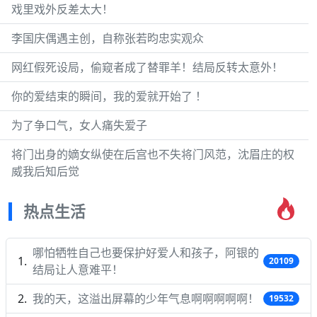
戏里戏外反差太大！
李国庆偶遇主创，自称张若昀忠实观众
网红假死设局，偷窥者成了替罪羊！结局反转太意外！
你的爱结束的瞬间，我的爱就开始了 ！
为了争口气，女人痛失爱子
将门出身的嫡女纵使在后宫也不失将门风范，沈眉庄的权
威我后知后觉
热点生活
哪怕牺牲自己也要保护好爱人和孩子，阿银的
20109
结局让人意难平！
我的天，这溢出屏幕的少年气息啊啊啊啊啊！
19532