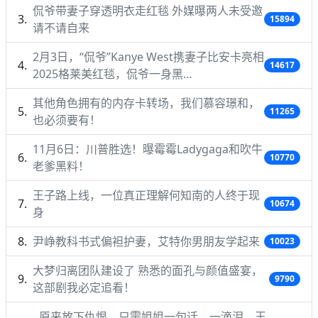
侃爷带妻子穿透明衣走红毯 外媒曝两人未受邀
15894
请不请自来
2月3日，“侃爷”Kanye West携妻子比安卡亮相
14617
2025格莱美红毯，侃爷一身黑…
其他角色拥有的内存卡转场，我们慕容璟和，
11265
也必须要有！
11月6日：川普胜选！曝霉霉Ladygaga和吹牛
10770
老爹黑料！
王子路上线，一位真正理解何知南的人终于现
10674
身
尹峥教科书式偏袒护妻，艾特你男朋友学起来
10023
大梦归离团队建设了 熟悉的面孔与颜值盛宴，
9790
这部剧我必定追看！
原来放下仇恨，只需姐姐一句话，一滴泪，王