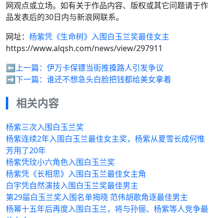
网观点或立场。如有关于作品内容、版权或其它问题请于作
品发表后的30日内与新浪网联系。
网址：
杨紫凭《生命树》入围白玉兰奖最佳女主
https://www.alqsh.com/news/view/297911
⬅️上一篇：
伊万卡保镖当街推搡路人引发争议
➡️下一篇：
谁还不想急头白脸把钱都给美女拿着
相关内容
杨紫三次入围白玉兰奖
杨紫连续2年入围白玉兰最佳女主奖，杨紫从夏雪长成何惟
芳用了20年
杨紫凭玟小六角色入围白玉兰奖
杨紫凭《长相思》入围白玉兰最佳女主角
白宇凭自然演技入围白玉兰奖最佳男主
第29届白玉兰奖入围名单揭晓 范伟胡歌角逐最佳男主
杨幂十五年后再度入围白玉兰，将与孙俪、杨紫等人竞争最