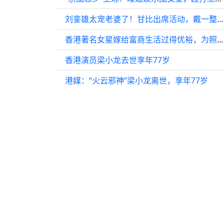
刘銮雄太宠老婆了！甘比出席活动，戴一整套帝王紫宝石超显富贵！
香港著名女星嫁给富商生活过得优裕，为照顾儿子淡出娱乐圈
香港演员梁小龙去世享年77岁
港媒：“火云邪神”梁小龙离世，享年77岁