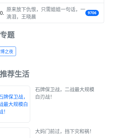
原来放下仇恨，只需姐姐一句话，一
9706
滴泪，王晓晨
专题
微博之夜
推荐生活
石牌保卫战，二战最大规模
白刃战！
大妈门前过，挡下灾和祸！