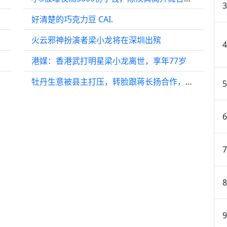
好清楚的巧克力豆 CAI.
火云邪神扮演者梁小龙将在深圳出殡
港媒：香港武打明星梁小龙离世，享年77岁
牡丹生意被县主打压，转脸跟蒋长扬合作，蒋长扬太腹黑