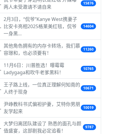
15876
两人未受邀请不请自来
2月3日，“侃爷”Kanye West携妻子
比安卡亮相2025格莱美红毯，侃爷
14604
一身黑…
其他角色拥有的内存卡转场，我们慕
11260
容璟和，也必须要有！
11月6日：川普胜选！曝霉霉
10765
Ladygaga和吹牛老爹黑料！
王子路上线，一位真正理解何知南的
10671
人终于现身
尹峥教科书式偏袒护妻，艾特你男朋
10019
友学起来
大梦归离团队建设了 熟悉的面孔与颜
9787
值盛宴，这部剧我必定追看！