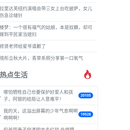
拉里达芙纽约演唱会带三女上台吃披萨，女儿
伤急诊缝针
楼梦：一个很有福气的姑娘，本是奴籍，却可
嫁到平民家当媳妇
修贤老师给星爷道歉了
晓彤立秋大片，青草系照分享第一口氧气
热点生活
哪怕牺牲自己也要保护好爱人和孩
20105
子，阿银的结局让人意难平！
我的天，这溢出屏幕的少年气息啊啊
19528
啊啊啊！
侃爷带妻子穿透明衣走红毯 外媒曝