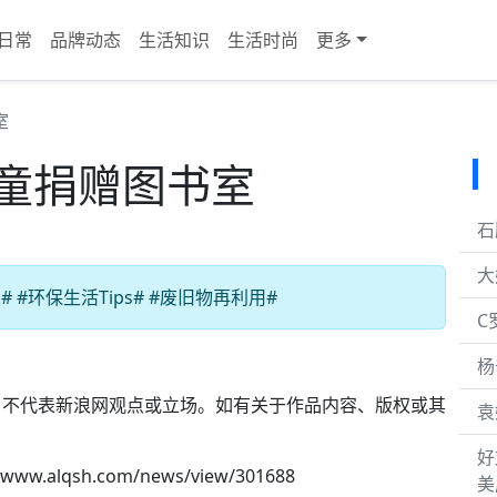
日常
品牌动态
生活知识
生活时尚
更多
室
儿童捐赠图书室
石
大
#环保生活Tips# #废旧物再利用#
C
杨
，不代表新浪网观点或立场。如有关于作品内容、版权或其
袁
。
好
//www.alqsh.com/news/view/301688
美