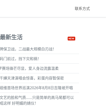
联系方式
最新生活
牌保卫战，二战最大规模白刃战！
妈门前过，挡下灾和祸！
罗赛场锋芒尽显，爱人身边流露温柔
千嬅天津演唱会惊喜，彩蛋内容暂保密
娅维首场世界巡演2026年8月8日吉隆坡开唱
文艺的脸和气质……只是简单的高马尾都可以
成这样 好明媚的婧仪！