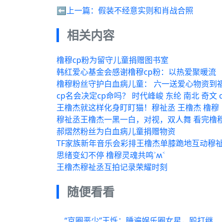
⬅️上一篇：
假装不经意实则和肖战合照
相关内容
橹穆cp粉为留守儿童捐赠图书室
韩红爱心基金会感谢橹穆cp粉：以热爱聚暖流
橹穆粉丝守护白血病儿童： 六一送爱心物资到
cp名会决定cp命吗？ 时代峰峻 东纶 南北 奇文 
王橹杰就这样化身盯盯猫！穆祉丞 王橹杰 橹穆
穆祉丞王橹杰一黑一白，对视，双人舞 看完橹
郝熠然粉丝为白血病儿童捐赠物资
TF家族新年音乐会彩排王橹杰单膝跪地互动穆
思绪变幻不停 橹穆灵魂共鸣˃ʍ˂
王橹杰穆祉丞互拍记录荣耀时刻
随便看看
“京圈恶少”王烁：睡遍娱乐圈女星，殴打继母王艳，枪指刘涛老公