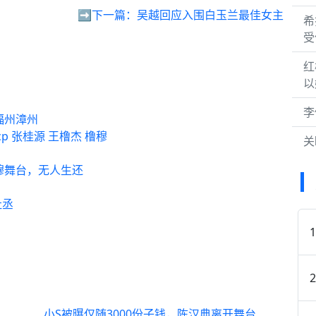
➡️下一篇：
吴越回应入围白玉兰最佳女主
希
受
红
以
李
福州漳州
cp 张桂源 王橹杰 橹穆
关
穆舞台，无人生还
祉丞
小S被曝仅随3000份子钱，陈汉典离开舞台内幕