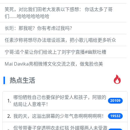
笑死，对比我们田老大发表以下感想： 你话太多了哥
们……哈哈哈哈哈哈哈
长珩：那我呢？你有考虑过我吗？
任素汐称将想尽办法增设巡演，把小歌儿唱给更多听众
宁哥:追个星让你们给讹上了刘宇宁直播#幽默吐槽
Mai Davika亮相微博文化交流之夜，做鬼脸也美
热点生活
哪怕牺牲自己也要保护好爱人和孩子，阿银的
20109
结局让人意难平！
我的天，这溢出屏幕的少年气息啊啊啊啊啊！
19532
侃爷带妻子穿透明衣走红毯 外媒曝两人未受邀