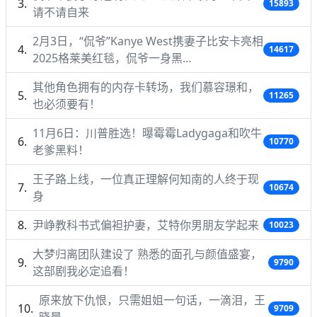
15893
请不请自来
2月3日，“侃爷”Kanye West携妻子比安卡亮相
14617
2025格莱美红毯，侃爷一身黑…
其他角色拥有的内存卡转场，我们慕容璟和，
11265
也必须要有！
11月6日：川普胜选！曝霉霉Ladygaga和吹牛
10770
老爹黑料！
王子路上线，一位真正理解何知南的人终于现
10674
身
尹峥教科书式偏袒护妻，艾特你男朋友学起来
10023
大梦归离团队建设了 熟悉的面孔与颜值盛宴，
9790
这部剧我必定追看！
原来放下仇恨，只需姐姐一句话，一滴泪，王
9709
晓晨