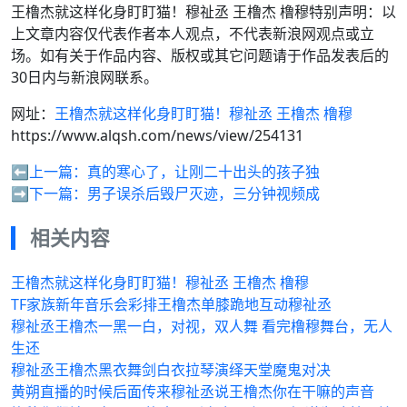
王橹杰就这样化身盯盯猫！穆祉丞 王橹杰 橹穆特别声明：以
上文章内容仅代表作者本人观点，不代表新浪网观点或立
场。如有关于作品内容、版权或其它问题请于作品发表后的
30日内与新浪网联系。
网址：
王橹杰就这样化身盯盯猫！穆祉丞 王橹杰 橹穆
https://www.alqsh.com/news/view/254131
⬅️上一篇：
真的寒心了，让刚二十出头的孩子独
➡️下一篇：
男子误杀后毁尸灭迹，三分钟视频成
相关内容
王橹杰就这样化身盯盯猫！穆祉丞 王橹杰 橹穆
TF家族新年音乐会彩排王橹杰单膝跪地互动穆祉丞
穆祉丞王橹杰一黑一白，对视，双人舞 看完橹穆舞台，无人
生还
穆祉丞王橹杰黑衣舞剑白衣拉琴演绎天堂魔鬼对决
黄朔直播的时候后面传来穆祉丞说王橹杰你在干嘛的声音