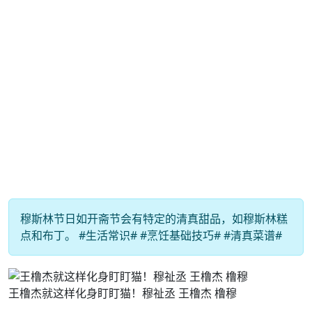
穆斯林节日如开斋节会有特定的清真甜品，如穆斯林糕
点和布丁。 #生活常识# #烹饪基础技巧# #清真菜谱#
王橹杰就这样化身盯盯猫！穆祉丞 王橹杰 橹穆