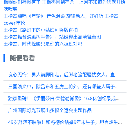
橹穆你们神图有了 王橹杰回到宿舍一上网不知道为啥就开始
嘿嘿笑
王橹杰翻唱《年轮》 音色温柔 旋律动人，好好听 王橹杰
cover年轮
王橹杰《路灯下的小姑娘》竖版直拍
王橹杰舞台滑跪挥手告别，站姐释出高清舞台图
王橹杰，时代峰峻只是你的兴趣班对吗
随便看看
良心无悔：男人前脚刚走，后脚老流氓骚扰女人，直接一顿暴揍
三国演义中，除吕布和五虎上将外，还有哪些人属于超一流水平？
独家重磅！《伊丽莎白·莱德勒肖像》16.8亿创纪录成交！成全球拍卖史上第二高价艺术品
广州国际灯光节展出多幅全运会主题作品
49岁舒淇不装啦！和冯德伦结婚9年未生子，坦言想生却未如愿？