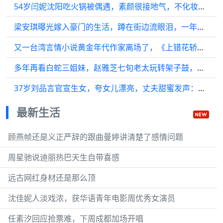
54岁闫妮沈阳吃火锅被偶遇，素颜很接地气，不化妆多了份亲切感！
梁安琪曝光嫁入豪门的生活，蹲在街边流眼泪，一年都看不到孩子
又一台湾言情小说黄金年代作家离场了，《上错花轿嫁对郎》作者席绢宣布封笔
多年再看白蛇三姐妹，赵雅芝七旬老太玩转架子鼓，陈美琪命运波折 ，MAMA
37岁刘品言官宣生女，夸女儿漂亮，丈夫甜蜜发声：我已经是“女儿傻瓜”
最新生活
顾燕帧还是义正严辞的跟曲曼婷讲清楚了感情问题
周星驰说迪丽热巴天生自带喜感
远古网红身材还是那么顶
沈佳妮人淡戏浓，获华语青年电影周优秀女演员
任素汐回应抢票难，下周成都加场开唱