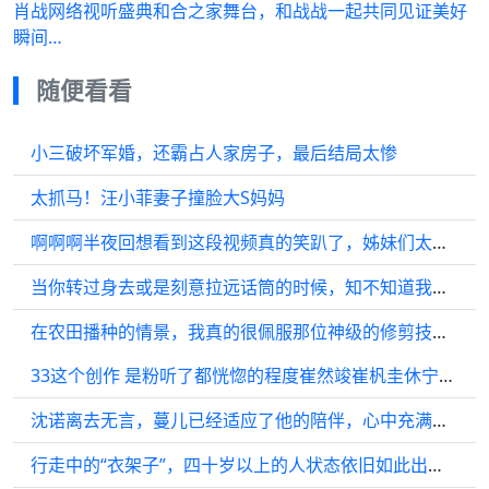
肖战网络视听盛典和合之家舞台，和战战一起共同见证美好
瞬间…
随便看看
小三破坏军婚，还霸占人家房子，最后结局太惨
太抓马！汪小菲妻子撞脸大S妈妈
啊啊啊半夜回想看到这段视频真的笑趴了，姊妹们太敢了
当你转过身去或是刻意拉远话筒的时候，知不知道我的心都要碎了?
在农田播种的情景，我真的很佩服那位神级的修剪技术！
33这个创作 是粉听了都恍惚的程度崔然竣崔杋圭休宁凯崔然竣
沈诺离去无言，蔓儿已经适应了他的陪伴，心中充满失落
行走中的“衣架子”，四十岁以上的人状态依旧如此出色，气质方面把握得非常棒！