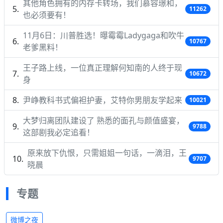
其他角色拥有的内存卡转场，我们慕容璟和，
11262
也必须要有！
11月6日：川普胜选！曝霉霉Ladygaga和吹牛
10767
老爹黑料！
王子路上线，一位真正理解何知南的人终于现
10672
身
尹峥教科书式偏袒护妻，艾特你男朋友学起来
10021
大梦归离团队建设了 熟悉的面孔与颜值盛宴，
9788
这部剧我必定追看！
原来放下仇恨，只需姐姐一句话，一滴泪，王
9707
晓晨
专题
微博之夜