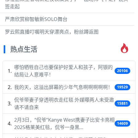
签走起
严肃欣赏柳智敏新SOLO舞台
罗云熙直播叮嘱明天穿漂亮点，粉丝蹲返图
热点生活
哪怕牺牲自己也要保护好爱人和孩子，阿银的
20106
结局让人意难平！
我的天，这溢出屏幕的少年气息啊啊啊啊啊！
19529
侃爷带妻子穿透明衣走红毯 外媒曝两人未受邀
15881
请不请自来
2月3日，“侃爷”Kanye West携妻子比安卡亮相
14609
2025格莱美红毯，侃爷一身黑…