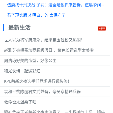
伍赓找十刑决战 子羽：这全是他抓来告诉，伍赓瞬间秒懂
看了现实版 才明白，的 太保守了
最新生活
世人以为将军府肃杀，结果氛围轻松又热闹！
赵雅芝亮相费加罗超级假日 ，紫色长裙造型太美啦
周洁琼好美的造型，好像公主
和尤长靖一起遇彩虹
KPL萌新之夜选手们登场进行镜头签！
袁和平赞陈丽君文武兼备，夸吴京精通兵器
救命也太温柔了吧
穆祉丞来王者萌新之夜表演赛了，一出场帅气十足，镜头