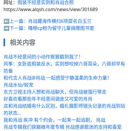
网址：
假装不经意实则和肖战合照
https://www.alqsh.com/news/view/301689
⬅️上一篇：
肖战藏海传横扫6项提名白玉兰
➡️下一篇：
橹穆cp粉为留守儿童捐赠图书室
相关内容
肖战不经意间的小动作狠狠戳到我了！
风筝：女卧底假装反水，实则想咬掉六哥耳朵，六哥却早有
防备
和代言人肖战@肖战 一起感受宁静温柔的生命力量！
肖战水仙/蛟宠
东方卫视主持人想和肖战聊天，但肖战被强行带走
好喜欢看那些年不经意间调皮又可爱的肖肖
这和肖战结婚有什么区别，婚礼摄影师镜头记录的肖战到站
的状态…
我和肖战 疾冲 有个约会，一起来一起追剧， 肖战
肖战专辑我们获巅峰年度专辑 肖战感谢歌迷的支持和喜爱