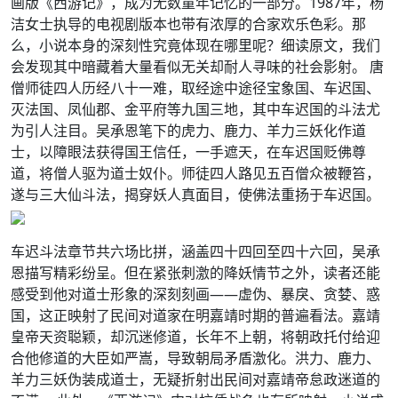
画版《西游记》，成为无数童年记忆的一部分。1987年，杨
洁女士执导的电视剧版本也带有浓厚的合家欢乐色彩。那
么，小说本身的深刻性究竟体现在哪里呢？细读原文，我们
会发现其中暗藏着大量看似无关却耐人寻味的社会影射。 唐
僧师徒四人历经八十一难，取经途中途径宝象国、车迟国、
灭法国、凤仙郡、金平府等九国三地，其中车迟国的斗法尤
为引人注目。吴承恩笔下的虎力、鹿力、羊力三妖化作道
士，以障眼法获得国王信任，一手遮天，在车迟国贬佛尊
道，将僧人驱为道士奴仆。师徒四人路见五百僧众被鞭笞，
遂与三大仙斗法，揭穿妖人真面目，使佛法重扬于车迟国。
车迟斗法章节共六场比拼，涵盖四十四回至四十六回，吴承
恩描写精彩纷呈。但在紧张刺激的降妖情节之外，读者还能
感受到他对道士形象的深刻刻画——虚伪、暴戾、贪婪、惑
国，这正映射了民间对道家在明嘉靖时期的普遍看法。嘉靖
皇帝天资聪颖，却沉迷修道，长年不上朝，将朝政托付给迎
合他修道的大臣如严嵩，导致朝局矛盾激化。洪力、鹿力、
羊力三妖伪装成道士，无疑折射出民间对嘉靖帝怠政迷道的