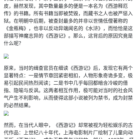
皮，赫然发现，其中数量最多的便是一本名为《西游释厄
传》的书籍。所有书籍当即被焚毁，而藏书之人也被严惩入
狱。在明朝中后期，被查封最多的并非以世情低俚著称的
《金瓶梅》，也非以反动异端闻名的《水浒》，而恰恰是这
部描写神魔志异的《西游记》。那么，这背后的原因究竟是
什么呢？
原来，当时的缉查官员在细读《西游记》后，发现它有两个
显著特点：一是情节章回紧密相扣，人物形象奇诡多变，极
易引起民间热烈阅读；二是书中几乎每回都暗含冷峻的借
指、隐喻与反讽。这两者相互作用，极可能对当时的社会风
气产生不利影响，从而使得这部小说被列为禁书，成为封禁
的必然结果。
然而，在当代人眼中，《西游记》却常被视为轻松娱乐的古
代作品：上世纪八十年代，上海电影制片厂绘制了儿童向动