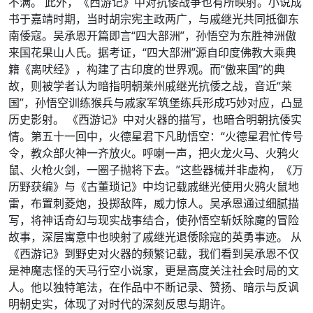
不满。 此外，《西游记》中对抗倭战争也有所映射。小说成
书于嘉靖时期，当时胡宗宪主政两广，与戚继光共同抵御东
南倭寇。吴承恩开篇即言“四大部洲”，孙悟空为东胜神洲傲
来国花果山人氏。据考证，“四大部洲”源自印度佛教大乘典
籍《离吠经》，构建了古印度的世界观。而“傲来国”的典
故，则被学者认为暗指明朝莱州戚继光抗倭之战，音近“莱
国”，孙悟空训练猴兵与戚家军筑堡练兵形成巧妙对应，凸显
历史影射。 《西游记》中对火器的描写，也暗合明朝抗倭实
情。第五十一回中，火德星君下凡助悟空：“火德星君忙传号
令，教众部火神一齐放火。呼喇一声，把火龙火马、火鸦火
鼠、火枪火剑，一圈子抛将下去。”这些器械并非虚构，《万
历野获编》与《古董琐记》中均记载戚继光使用火鸦火鼠地
雷，布置刺菱炮，投掷敌阵，威力惊人。吴承恩通过细腻描
写，将神话奇幻与现实战事结合，使孙悟空斩妖除魔的冒险
故事，深层寓意中也映射了戚继光退倭除寇的英勇事迹。 从
《西游记》到野史对火器的频繁记载，我们看到吴承恩不仅
是神魔志怪的天马行空小说家，更是高度关注社会时局的文
人。他以独特笔法，在作品中不断记录、赞扬、暗示与反讽
明朝史实，体现了对时代的深刻反思与期许。