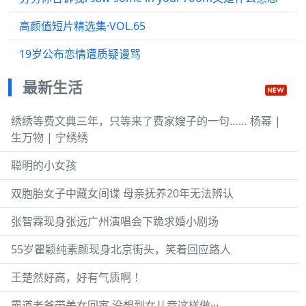
高颜值短片精选集·VOL.65
19岁公布恋情遭质疑谩骂
最新生活
绣绣等费文典三年，只等来了费家嫂子的一句…… 杨幂 |
生万物 | 宁绣绣
聪明的小女孩
双胞胎女子中藏女间谍 母亲抚养20年无法辨认
张智霖现身张远广州演唱会下跪求婚小剧场
55岁瞿颖纯素颜现身北京街头，笑着回应路人
王楚然好高，好有气质啊 ！
霸道老爸带美女回家 没想到女儿竟这样做···