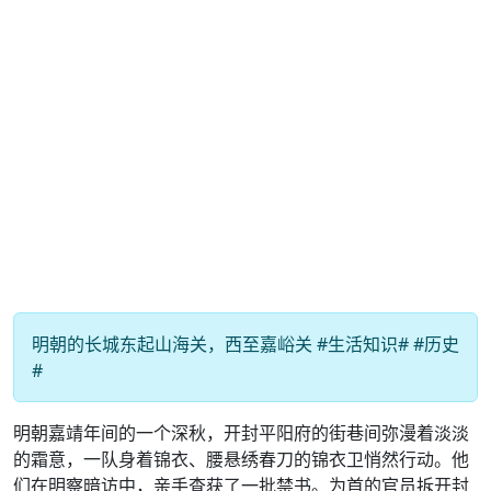
明朝的长城东起山海关，西至嘉峪关 #生活知识# #历史
#
明朝嘉靖年间的一个深秋，开封平阳府的街巷间弥漫着淡淡
的霜意，一队身着锦衣、腰悬绣春刀的锦衣卫悄然行动。他
们在明察暗访中，亲手查获了一批禁书。为首的官员拆开封