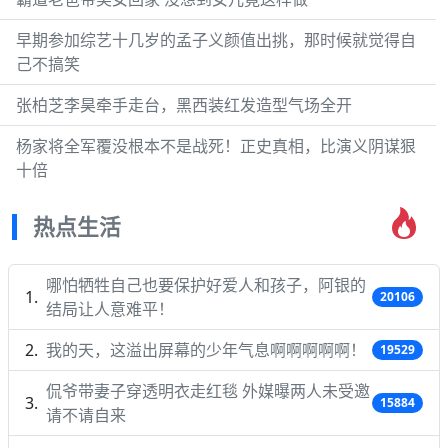
早期参加综艺十几岁的孟子义颜值出挑，那时候就觉得自
己不搞笑
张柏芝李昊牵手走台，黑西装红发造型气场全开
杨家将全军覆没根本不是战死！正史真相，比演义阴谋狠
十倍
热点生活
哪怕牺牲自己也要保护好爱人和孩子，阿银的
20106
结局让人意难平！
我的天，这溢出屏幕的少年气息啊啊啊啊啊！
19529
侃爷带妻子穿透明衣走红毯 外媒曝两人未受邀
15884
请不请自来