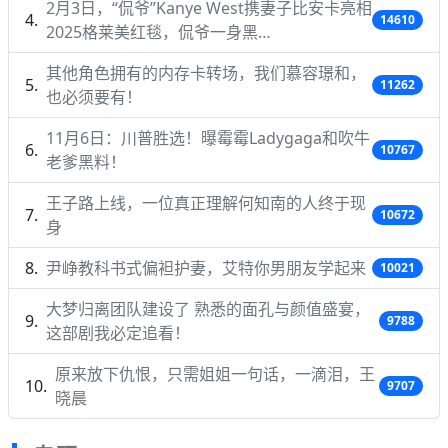
2月3日，“侃爷”Kanye West携妻子比安卡亮相
14610
2025格莱美红毯，侃爷一身黑…
其他角色拥有的内存卡转场，我们慕容璟和，
11262
也必须要有！
11月6日：川普胜选！曝霉霉Ladygaga和吹牛
10767
老爹黑料！
王子路上线，一位真正理解何知南的人终于现
10672
身
尹峥教科书式偏袒护妻，艾特你男朋友学起来
10021
大梦归离团队建设了 熟悉的面孔与颜值盛宴，
9788
这部剧我必定追看！
原来放下仇恨，只需姐姐一句话，一滴泪，王
9707
晓晨