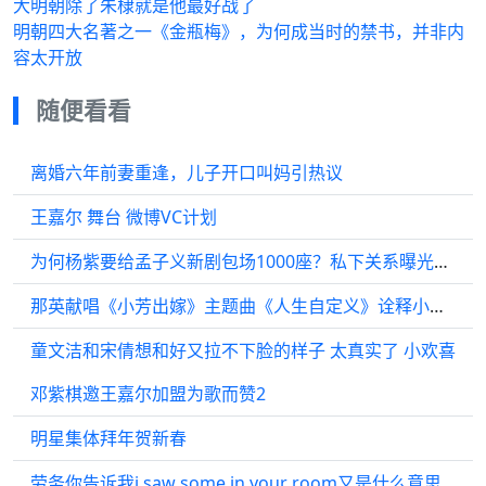
大明朝除了朱棣就是他最好战了
明朝四大名著之一《金瓶梅》，为何成当时的禁书，并非内
容太开放
随便看看
离婚六年前妻重逢，儿子开口叫妈引热议
王嘉尔 舞台 微博VC计划
为何杨紫要给孟子义新剧包场1000座？私下关系曝光，才懂双向奔赴的姐妹情
那英献唱《小芳出嫁》主题曲《人生自定义》诠释小镇女孩成长
童文洁和宋倩想和好又拉不下脸的样子 太真实了 小欢喜
邓紫棋邀王嘉尔加盟为歌而赞2
明星集体拜年贺新春
劳务你告诉我i saw some in your room又是什么意思