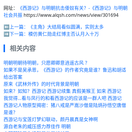
网址：
《西游记》与明朝抗击倭奴有关？-《西游记》与明朝
社会共振
https://www.alqsh.com/news/view/301694
⬅️上一篇：
《主角》大结局看似圆满，实则太多
➡️下一篇：
模仿黄仁勋走红博主否认月入十万
相关内容
明朝明朝待明朝，只愿卿卿意逍遥古风 ？
如果不是吴承恩，《西游记》的作者究竟是谁？鲁迅和胡适
给出答案
原来《武林外传》的时代背景是明朝
如来？如知？西游记 西游记续集 真假美猴王 如来 西游记
我觉得…看与凤行的和看西游记的应该是一群人吧 西游记
西游记人物原型揭密：猪八戒是严嵩沙僧是陆炳孙悟空唐僧
是谁？
西游记与宝莲灯梦幻联动，颜丹晨真是女神啊
源自老朱的威压感力荐佳作 明朝