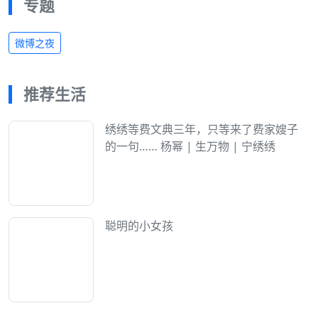
专题
微博之夜
推荐生活
绣绣等费文典三年，只等来了费家嫂子
的一句…… 杨幂 | 生万物 | 宁绣绣
聪明的小女孩