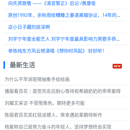
向先贤致敬 ——《清官黎正》后记 /黄康俊
原创1992年，余秋雨给糟糠之妻递离婚协议，14年的陪伴抵不过一个新欢
这小日子藏的挺深啊
刘宇宁年度全能艺人 刘宇宁年度最具影响力男歌手恭喜收获两项大奖！
单依纯东方风云榜演唱《想你时风起》 好好听！
最新生活
为什么不早说呢嗯抽象手绘绘画
播报看百花｜是签完名后耐心等待祝希娟奶奶的乖乖紫呀
刘耀文采访 不受限角色，期待更多可能
陈丽君百花奖红毯谈镖人，荣幸遇前辈期待新作
杨紫称自己是努力奋斗的年轻人，坚持梦想终会实现