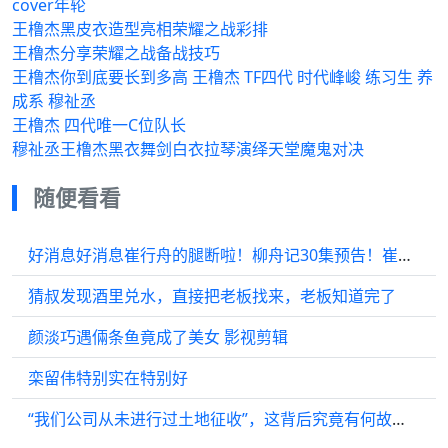
cover年轮
王橹杰黑皮衣造型亮相荣耀之战彩排
王橹杰分享荣耀之战备战技巧
王橹杰你到底要长到多高 王橹杰 TF四代 时代峰峻 练习生 养
成系 穆祉丞
王橹杰 四代唯一C位队长
穆祉丞王橹杰黑衣舞剑白衣拉琴演绎天堂魔鬼对决
随便看看
好消息好消息崔行舟的腿断啦！柳舟记30集预告！崔行舟终于瘸啦！
猜叔发现酒里兑水，直接把老板找来，老板知道完了
颜淡巧遇倆条鱼竟成了美女 影视剪辑
栾留伟特别实在特别好
“我们公司从未进行过土地征收”，这背后究竟有何故事？ 我们