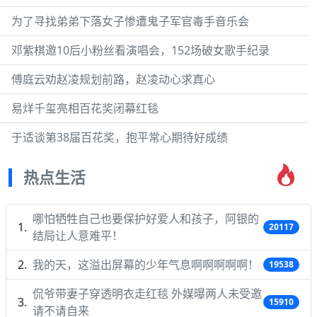
为了寻找弟弟下落女子惨遭鬼子军官毒手音乐会
邓紫棋邀10后小粉丝看演唱会，152场破女歌手纪录
傅庭云劝赵凌规划前路，赵凌动心求真心
易烊千玺亮相百花奖闭幕红毯
于适谈第38届百花奖，抱平常心期待好成绩
热点生活
哪怕牺牲自己也要保护好爱人和孩子，阿银的
20117
结局让人意难平！
我的天，这溢出屏幕的少年气息啊啊啊啊啊！
19538
侃爷带妻子穿透明衣走红毯 外媒曝两人未受邀
15910
请不请自来