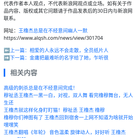
代表作者本人观点，不代表新浪网观点或立场。如有关于作
品内容、版权或其它问题请于作品发表后的30日内与新浪网
联系。
网址：
王橹杰总是在不经意间幽人一默
https://www.alqsh.com/news/view/301704
⬅️上一篇：
相爱的人永远不会走散，全员纸片人
➡️下一篇：
金庸把最难听的名字给了她，乍听很
相关内容
高级的刺杀总是在不经意间完成！
穆祉丞王橹杰一黑一白，对视，双人舞 看完橹穆舞台，无人
生还
王橹杰就这样化身盯盯猫！穆祉丞 王橹杰 橹穆
橹穆你们神图有了 王橹杰回到宿舍一上网不知道为啥就开始
嘿嘿笑
王橹杰翻唱《年轮》 音色温柔 旋律动人，好好听 王橹杰