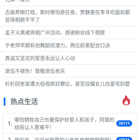
古装养眼打戏，那时哪怕是任泉，贾静雯在李寻欢面前都
显得相貌平平了
孟子义黑裙亮相广州活动，感谢粉丝线下相聚
宁老师早期有创舞蹈班潜力，两位前辈配合口诀
真诚又坚定的爱意永远让人心动
退伍不褪色！致敬退伍老兵
杉杉回老家遭大伯母疯狂攀比，甚至炫耀女儿住豪宅别墅
热点生活
哪怕牺牲自己也要保护好爱人和孩子，阿银的
20111
结局让人意难平！
我的天，这溢出屏幕的少年气息啊啊啊啊啊！
19533