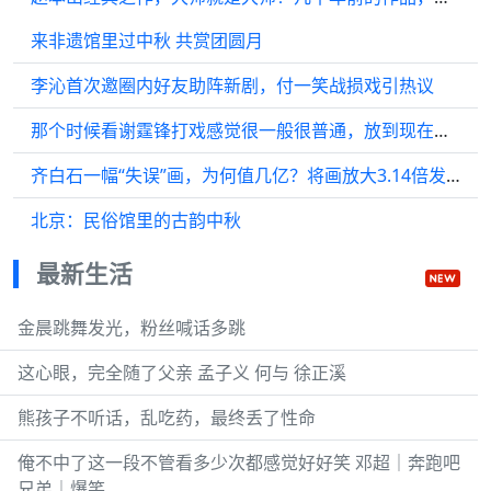
来非遗馆里过中秋 共赏团圆月
李沁首次邀圈内好友助阵新剧，付一笑战损戏引热议
那个时候看谢霆锋打戏感觉很一般很普通，放到现在看，简直封神了
齐白石一幅“失误”画，为何值几亿？将画放大3.14倍发现四维空间
北京：民俗馆里的古韵中秋
最新生活
金晨跳舞发光，粉丝喊话多跳
这心眼，完全随了父亲 孟子义 何与 徐正溪
熊孩子不听话，乱吃药，最终丢了性命
俺不中了这一段不管看多少次都感觉好好笑 邓超｜奔跑吧
兄弟｜爆笑