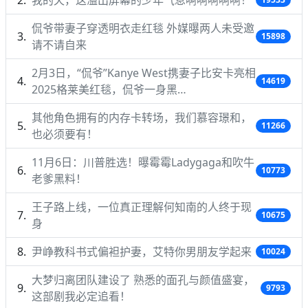
侃爷带妻子穿透明衣走红毯 外媒曝两人未受邀
15898
请不请自来
2月3日，“侃爷”Kanye West携妻子比安卡亮相
14619
2025格莱美红毯，侃爷一身黑…
其他角色拥有的内存卡转场，我们慕容璟和，
11266
也必须要有！
11月6日：川普胜选！曝霉霉Ladygaga和吹牛
10773
老爹黑料！
王子路上线，一位真正理解何知南的人终于现
10675
身
尹峥教科书式偏袒护妻，艾特你男朋友学起来
10024
大梦归离团队建设了 熟悉的面孔与颜值盛宴，
9793
这部剧我必定追看！