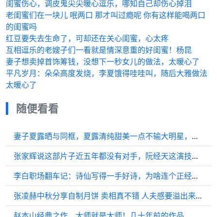
闺蜜伤心，调皮鬼尖尖暖心逗乐，哪知自己却伤心掉泪
老闺蜜们在一块儿 呡两口 那才叫过瘾呢 你有这样能喝两口
的闺蜜吗
红豆要失去生命了，可却还在关心闺蜜，心太疼
互相逗乐的老嫂子们一看就是情深意重的好闺蜜！杨昆
妻子想卖掉首饰筹钱，没想下一秒女儿的做法，太暖心了
平凡岁月：朵朵高度发烧，李夏饿得哇哇叫，随后大雅做法
太暖心了
随便看看
妻子夏露晒与同框，夏露清纯甜美一点不输大明星，合不拢嘴！ （APP）
张家辉说这部片子近五年都没有对手，阮经天这演技简直没谁了
李白职场翻车记：诗仙写得一手好诗，为啥连个正经官都保不住？
张凌赫中秋分享自制月饼 卖相真不错 人夫感要溢出来了 凌赫好帅
赵本山经典之作，大师就是大师！几十年前的作品，现在看也不过时