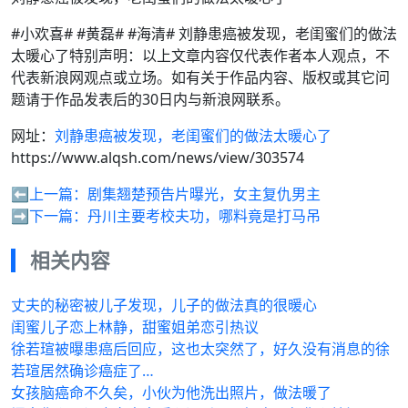
#小欢喜# #黄磊# #海清# 刘静患癌被发现，老闺蜜们的做法
太暖心了特别声明：以上文章内容仅代表作者本人观点，不
代表新浪网观点或立场。如有关于作品内容、版权或其它问
题请于作品发表后的30日内与新浪网联系。
网址：
刘静患癌被发现，老闺蜜们的做法太暖心了
https://www.alqsh.com/news/view/303574
⬅️上一篇：
剧集翘楚预告片曝光，女主复仇男主
➡️下一篇：
丹川主要考校夫功，哪料竟是打马吊
相关内容
丈夫的秘密被儿子发现，儿子的做法真的很暖心
闺蜜儿子恋上林静，甜蜜姐弟恋引热议
徐若瑄被曝患癌后回应，这也太突然了，好久没有消息的徐
若瑄居然确诊癌症了…
女孩脑癌命不久矣，小伙为他洗出照片，做法暖了