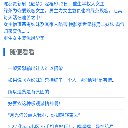
陈都灵新剧《翘楚》定档6月2日，重生掌权大女主
绿茶为夺爱毁容女主，男主为女主复仇也将绿茶毁容，让其
每天活在痛苦之中！
女主惨遭恶毒妹妹及其家人陷害 换脸家世显赫男二妹妹 霸气
归来复仇……
重生女主复仇风华鉴
随便看看
一顿猛烈输出让人难以招架
如果说《六姊妹》只捧红了一个人，那“绝对”是有情有义的老三
所以退货是有原因的
好喜欢这种乐观派精神啊！
“月光何皎皎入我心，你却轻轻离去”
2.22 化jian小区 小手机真好玩儿，嘿嘿嘿，是在给易拉罐发消息吗？