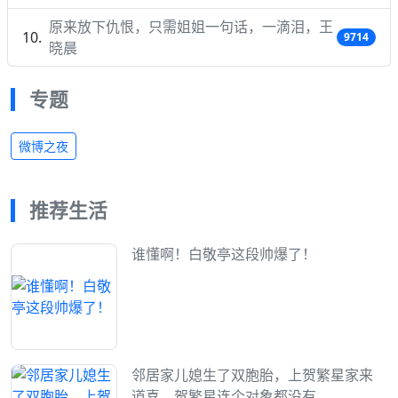
原来放下仇恨，只需姐姐一句话，一滴泪，王
9714
晓晨
专题
微博之夜
推荐生活
谁懂啊！白敬亭这段帅爆了！
邻居家儿媳生了双胞胎，上贺繁星家来
道喜，贺繁星连个对象都没有