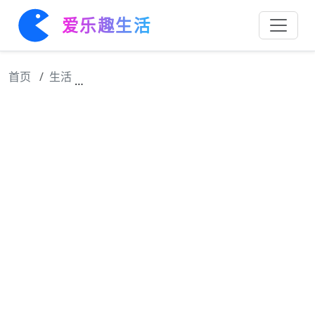
爱乐趣生活
首页
生活
剧集翘楚预告片曝光，女主复仇男主文武双全