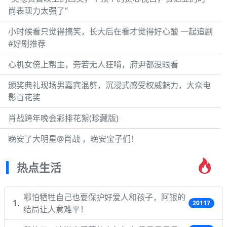
尚表现力太强了”
小时候看只觉得搞笑，长大后在看才觉得好心酸 一起追剧
#好剧推荐
心机女傍上帮主，旁若无人狂啃，府尹都没眼看
颁奖典礼现场男嘉宾混剪，沉浸式感受权威魅力，大众电
影百花奖
肖战跨年晚会彩排花絮(珍藏版)
晚安了大明星@肖战 ，晚安宝子们！
热点生活
哪怕牺牲自己也要保护好爱人和孩子，阿银的
20117
结局让人意难平！