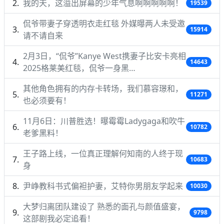
我的天，这溢出屏幕的少年气息啊啊啊啊啊！
19539
侃爷带妻子穿透明衣走红毯 外媒曝两人未受邀
15914
请不请自来
2月3日，“侃爷”Kanye West携妻子比安卡亮相
14643
2025格莱美红毯，侃爷一身黑…
其他角色拥有的内存卡转场，我们慕容璟和，
11271
也必须要有！
11月6日：川普胜选！曝霉霉Ladygaga和吹牛
10782
老爹黑料！
王子路上线，一位真正理解何知南的人终于现
10683
身
尹峥教科书式偏袒护妻，艾特你男朋友学起来
10030
大梦归离团队建设了 熟悉的面孔与颜值盛宴，
9798
这部剧我必定追看！