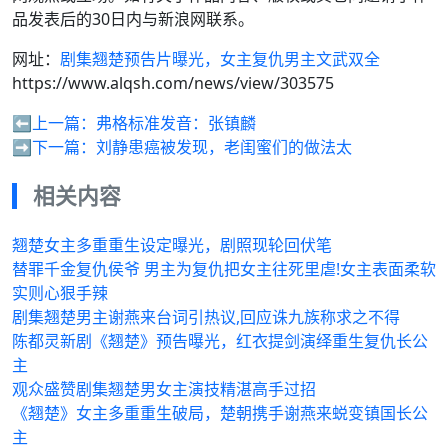
品发表后的30日内与新浪网联系。
网址：
剧集翘楚预告片曝光，女主复仇男主文武双全
https://www.alqsh.com/news/view/303575
⬅️上一篇：
弗格标准发音：张镇麟
➡️下一篇：
刘静患癌被发现，老闺蜜们的做法太
相关内容
翘楚女主多重重生设定曝光，剧照现轮回伏笔
替罪千金复仇侯爷 男主为复仇把女主往死里虐!女主表面柔软
实则心狠手辣
剧集翘楚男主谢燕来台词引热议,回应诛九族称求之不得
陈都灵新剧《翘楚》预告曝光，红衣提剑演绎重生复仇长公
主
观众盛赞剧集翘楚男女主演技精湛高手过招
《翘楚》女主多重重生破局，楚朝携手谢燕来蜕变镇国长公
主