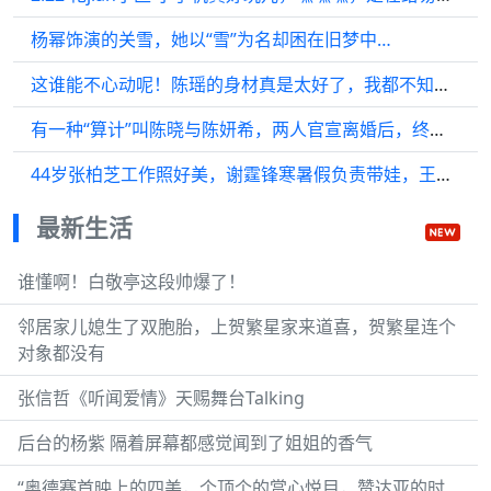
杨幂饰演的关雪，她以“雪”为名却困在旧梦中…
这谁能不心动呢！陈瑶的身材真是太好了，我都不知道看了多少遍了！
有一种“算计”叫陈晓与陈妍希，两人官宣离婚后，终于看清真相
44岁张柏芝工作照好美，谢霆锋寒暑假负责带娃，王菲也没闲着
最新生活
谁懂啊！白敬亭这段帅爆了！
邻居家儿媳生了双胞胎，上贺繁星家来道喜，贺繁星连个
对象都没有
张信哲《听闻爱情》天赐舞台Talking
后台的杨紫 隔着屏幕都感觉闻到了姐姐的香气
“奥德赛首映上的四美，个顶个的赏心悦目，赞达亚的时