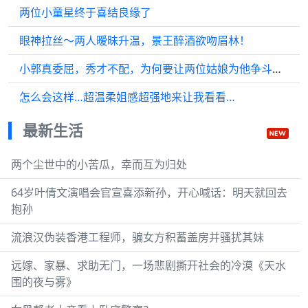
两位小童星终于喜结良缘了
眼神拉丝～两人暧昧升温，景王醉酒欲吻眉林！
小郭真委屈，秀才不配，为何要让两位姑娘为他争斗呢……他还想要一妻一妾
怎么会这样…超温柔姐感超强地来让我看看…
最新生活
两个尘世中的小苦瓜，幸而互为归处
64岁叶倩文演唱会官宣喜添新孙，开心喊话：明天就回去
抱孙
流浪汉伪装香港工程师，骗女方积蓄盖房并骚扰其妹
远嫁、家暴、求助无门，一场悲剧撕开社会的冷漠《天水
围的夜与雾》