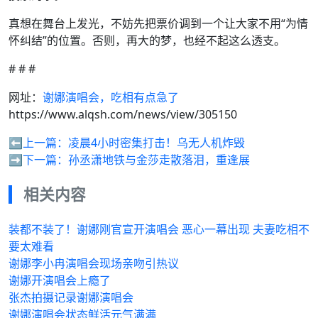
真想在舞台上发光，不妨先把票价调到一个让大家不用“为情
怀纠结”的位置。否则，再大的梦，也经不起这么透支。
# # #
网址：
谢娜演唱会，吃相有点急了
https://www.alqsh.com/news/view/305150
⬅️上一篇：
凌晨4小时密集打击！乌无人机炸毁
➡️下一篇：
孙丞潇地铁与金莎走散落泪，重逢展
相关内容
装都不装了！谢娜刚官宣开演唱会 恶心一幕出现 夫妻吃相不
要太难看
谢娜李小冉演唱会现场亲吻引热议
谢娜开演唱会上瘾了
张杰拍摄记录谢娜演唱会
谢娜演唱会状态鲜活元气满满