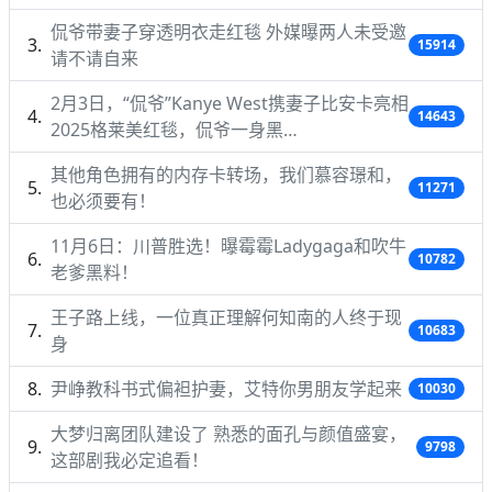
侃爷带妻子穿透明衣走红毯 外媒曝两人未受邀
15914
请不请自来
2月3日，“侃爷”Kanye West携妻子比安卡亮相
14643
2025格莱美红毯，侃爷一身黑…
其他角色拥有的内存卡转场，我们慕容璟和，
11271
也必须要有！
11月6日：川普胜选！曝霉霉Ladygaga和吹牛
10782
老爹黑料！
王子路上线，一位真正理解何知南的人终于现
10683
身
尹峥教科书式偏袒护妻，艾特你男朋友学起来
10030
大梦归离团队建设了 熟悉的面孔与颜值盛宴，
9798
这部剧我必定追看！