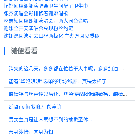
场馆回应谢娜演唱会卫生间配了卫生巾
张杰演唱会彩排抱着谢娜唱歌
林志颖回应谢娜演唱会，两人同台合唱
谢娜全开麦演唱会兑现粉丝约定
谢娜巡回演唱会口碑两极化,主办方回应质疑
随便看看
消失的这几天，多多都在忙着干大事呢，多多加油！檀健次11月16日成都演唱会
能有“华妃娘娘”这样的街坊邻居，真是太棒了！
鞠婧祎与丝芭传媒后续，丝芭传媒起诉鞠婧祎，鞠婧祎合约到期未续…
延哥nei裤紧嘛？ 段嘉许
男女主真是让人意想不到的抽象圣体…
亲身涉险，肉身为饵