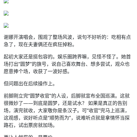
谢娜开演唱会，围观了整场风波，说句不好听的：吃相有点
急了，现在夫妻俩还在疯狂掉粉。
起初大家还是挺包容的。娱乐圈跨界嘛，见怪不怪了。她首
场打出“圆梦”的旗号，说自己喜欢舞台、想多尝试，观众也
愿意捧个场，收获了一波好感。
但问题出在后续操作上。
前脚刚立完“圆梦收官”的人设，后脚就宣布全国巡演。这就
很微妙了——到底是圆梦，还是试水？ 如果是真正的告别
场，演完就收，大家敬你是条汉子。可“收官”完马上巡演，
这观感，说好听点是“顺势而为”，说难听点就是拿情怀当探
路石，试出票房就加场。