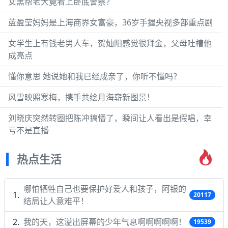
女黑帮老大竟看上卧底警察？
蓝盈莹妈妈是上海商界女富豪，36岁手握央视多部重点剧
女学生上有钱老男人车，贺灿阳感觉很拜金，父母吐槽他
成亮点
懂你意思 她说她和我已经成亲了，你听不懂吗？
风雪映照寒梅，携手共绘月海崭新图景！
刘晓庆突然转圈把陈冲搞懵了，瞬间让人看出是假唱，幸
亏不是直播
热点生活
哪怕牺牲自己也要保护好爱人和孩子，阿银的
20117
结局让人意难平！
我的天，这溢出屏幕的少年气息啊啊啊啊啊！
19539