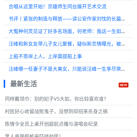
合唱从这里开始！京雄师生同台展开艺术交流
书评丨紧张的制造与释放——读公安作家刘忱的长篇刑侦小说《黑白有界》
大冤种何炅见证了好多名场面，何老师：我这一生如履薄冰！
汪峰和新女友带儿子女儿聚餐，疑似新恋情曝光，被网友拔出是女网红森林北…
上船不思岸上人，上岸莫提船上事
汪峰哪一任妻子不是大美女，只能说汪峰一生享尽荣华富贵…
最新生活
同样戴领巾：别的妃子VS大如，你比较喜欢谁？
村民好心收留战败鬼子，没想到却招来杀身之祸
陈情令全员上桌开创超前点播与演唱会纪录
男人竟用假枪来吓唬劫匪！