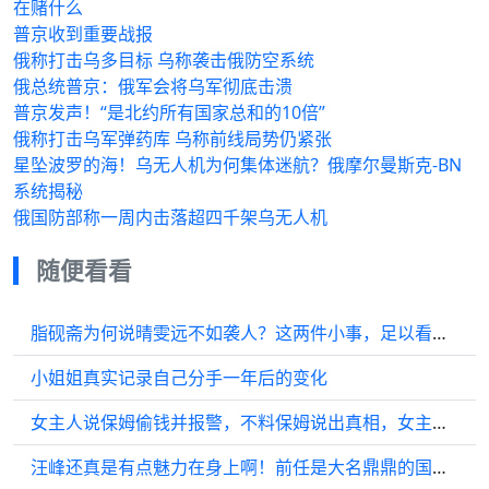
在赌什么
普京收到重要战报
俄称打击乌多目标 乌称袭击俄防空系统
俄总统普京：俄军会将乌军彻底击溃
普京发声！“是北约所有国家总和的10倍”
俄称打击乌军弹药库 乌称前线局势仍紧张
星坠波罗的海！乌无人机为何集体迷航？俄摩尔曼斯克-BN
系统揭秘
俄国防部称一周内击落超四千架乌无人机
随便看看
脂砚斋为何说晴雯远不如袭人？这两件小事，足以看出两人差距
小姐姐真实记录自己分手一年后的变化
女主人说保姆偷钱并报警，不料保姆说出真相，女主人被打脸了！
汪峰还真是有点魅力在身上啊！前任是大名鼎鼎的国际章章子怡！