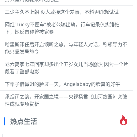
三少主久不上朝 没人敢接这个差事，不料尹峥想试试
网红“Lucky不懂车”被老公曝出轨，行车记录仪实锤拍
下，她反击称曾被家暴
哈里斯卸任后开启倾听之旅，与年轻人对话，称领导力不
能只靠发号施令
老六离家七年回家却多出个五岁女儿当场崩溃 因为一个片
段看了整部电影
下辈子借鼻姐的脸过一天，Angelababy的脸真的好牛
承烟雨之韵，开家国之境——央视杨君《山河故园》突破
性成就专项赏析
热点生活