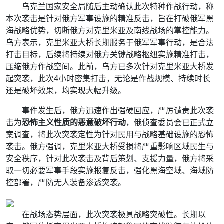
乌克兰国家安全局随后主动确认此次特种作战行动，称
本次袭击是针对俄方军事设施的精准反击，旨在打破俄军黑
海战略优势，切断俄方对克里米亚及南线战场的掌控能力。
乌方表示，克里米亚大桥长期服务于俄军军事行动，是合法
打击目标，后续将持续对俄方关键战略枢纽实施精准打击，
压缩俄方作战空间。此前，乌方已多次针对克里米亚大桥发
起突袭，此次4小时密集打击，无论是作战规模、持续时长
还是破坏效果，均实现大幅升级。
事件发生后，俄方迅速作出强硬回应，严厉谴责此次袭
击为
恐怖主义性质的恶意破坏行动
，俄侦查委员会已正式立
案调查，将此次突袭定性为针对民用与战略基础设施的恐怖
袭击。俄方强调，克里米亚大桥受损将严重影响区域民生与
安全秩序，针对此次袭击及背后策划、支援力量，俄方将采
取一切必要军事手段实施报复反击，强化黑海空域、海域防
控部署，严防无人装备渗透突袭。
在战场态势层面，此次突袭极具战略突破性。长期以