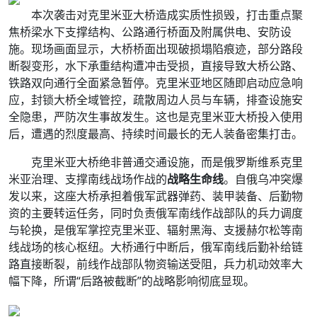
本次袭击对克里米亚大桥造成实质性损毁，打击重点聚
焦桥梁水下支撑结构、公路通行桥面及附属供电、安防设
施。现场画面显示，大桥桥面出现破损塌陷痕迹，部分路段
断裂变形，水下承重结构遭冲击受损，直接导致大桥公路、
铁路双向通行全面紧急暂停。克里米亚地区随即启动应急响
应，封锁大桥全域管控，疏散周边人员与车辆，排查设施安
全隐患，严防次生事故发生。这也是克里米亚大桥投入使用
后，遭遇的烈度最高、持续时间最长的无人装备密集打击。
克里米亚大桥绝非普通交通设施，而是俄罗斯维系克里
米亚治理、支撑南线战场作战的
战略生命线
。自俄乌冲突爆
发以来，这座大桥承担着俄军武器弹药、装甲装备、后勤物
资的主要转运任务，同时负责俄军南线作战部队的兵力调度
与轮换，是俄军掌控克里米亚、辐射黑海、支援赫尔松等南
线战场的核心枢纽。大桥通行中断后，俄军南线后勤补给链
路直接断裂，前线作战部队物资输送受阻，兵力机动效率大
幅下降，所谓“后路被截断”的战略影响彻底显现。