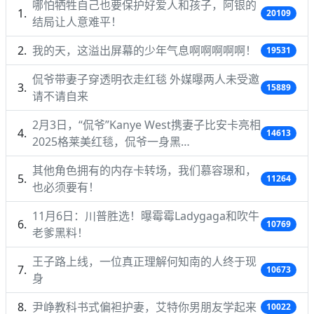
哪怕牺牲自己也要保护好爱人和孩子，阿银的
20109
结局让人意难平！
我的天，这溢出屏幕的少年气息啊啊啊啊啊！
19531
侃爷带妻子穿透明衣走红毯 外媒曝两人未受邀
15889
请不请自来
2月3日，“侃爷”Kanye West携妻子比安卡亮相
14613
2025格莱美红毯，侃爷一身黑…
其他角色拥有的内存卡转场，我们慕容璟和，
11264
也必须要有！
11月6日：川普胜选！曝霉霉Ladygaga和吹牛
10769
老爹黑料！
王子路上线，一位真正理解何知南的人终于现
10673
身
尹峥教科书式偏袒护妻，艾特你男朋友学起来
10022