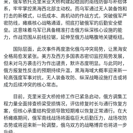
来，俄军依托克里米亚大桥构建起稳固的南线防御与补给体
系，牢牢掌控黑海西北部主动权。而乌军通过无人装备饱和
打击的新模式，以低成本、高机动的作战方式，突破俄军严
密防线，瘫痪核心战略通道，彻底打破俄军的后勤安全壁
垒。这意味着乌军已具备精准打击俄方纵深核心设施的能
力，作战范围从前线拉锯，延伸至俄方战略腹地关键枢纽。
国际层面，此次事件再度激化俄乌冲突局势，让黑海安
全格局愈发紧张。美方及西方多国表态密切监控局势发展，
但未对乌方袭击行为作出谴责，默许态度明显。与此同时，
俄方报复性反击的预期持续升温，黑海海域大概率迎来新一
轮高强度军事对抗，无人装备攻防、纵深战略设施打击或将
成为后续冲突的核心常态。
目前，克里米亚大桥抢修工作已紧急启动，俄方调集工
程力量全面排查桥梁受损情况，评估修复时长与通行恢复方
案，但核心承重结构受损导致短期难以恢复正常通行。在大
桥瘫痪期间，俄军南线战场将面临巨大后勤压力，战场攻防
态势或将迎来新一轮调整，俄乌双方的战略博弈也将进一步
升级。