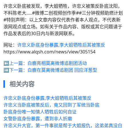
许忠义卧底被发现，李大姐牺牲，许忠义被策反卧底沈阳，
不料陈老大.....#微博二创视频创作季##三分钟视频助燃计划
#特别声明：以上文章内容仅代表作者本人观点，不代表新
浪网观点或立场。如有关于作品内容、版权或其它问题请于
作品发表后的30日内与新浪网联系。
网址：
许忠义卧底身份暴露,李大姐牺牲后其被策反
https://www.alqsh.com/news/view/305154
⬅️上一篇：
白鹿亮相莫离微博追剧团活动
➡️下一篇：
白鹿在莫离微博追剧团 回应洋葱型
相关内容
许忠义卧底身份暴露,李大姐牺牲后其被策反
许忠义当卧底被策反后，竟又回到了军统当卧底
卧底身份唯一知情人牺牲后如何自证
女警卧底身份暴露，遭到非人折磨
许忠义升大官，第一件事就是帮于大姐报仇，这弟弟真没白