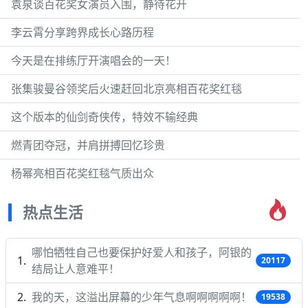
袁泉谈百花奖女演员入围，静待花开
李云霄分享跨界成长心路历程
今天是在排练厅开演唱会的一天！
张集骏曼谷领奖后火速赶回北京亮相百花奖红毯
这个版本的仙剑奇侠传，特效不输经典
燃青团夺冠，并肩拼搏回忆珍贵
杨幂亮相百花奖红毯气质出众
热点生活
哪怕牺牲自己也要保护好爱人和孩子，阿银的
20117
结局让人意难平！
我的天，这溢出屏幕的少年气息啊啊啊啊啊！
19538