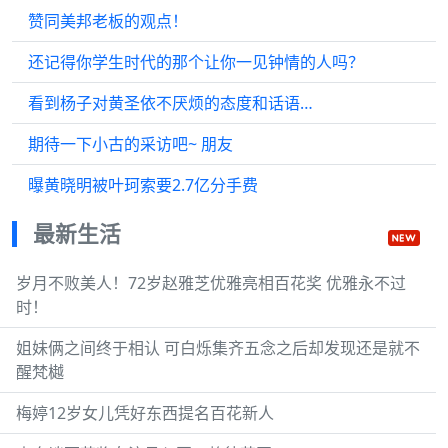
赞同美邦老板的观点！
还记得你学生时代的那个让你一见钟情的人吗？
看到杨子对黄圣依不厌烦的态度和话语…
期待一下小古的采访吧~ 朋友
曝黄晓明被叶珂索要2.7亿分手费
最新生活
岁月不败美人！72岁赵雅芝优雅亮相百花奖 优雅永不过
时！
姐妹俩之间终于相认 可白烁集齐五念之后却发现还是就不
醒梵樾
梅婷12岁女儿凭好东西提名百花新人