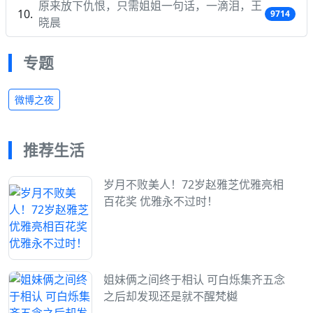
原来放下仇恨，只需姐姐一句话，一滴泪，王
9714
晓晨
专题
微博之夜
推荐生活
岁月不败美人！72岁赵雅芝优雅亮相
百花奖 优雅永不过时！
姐妹俩之间终于相认 可白烁集齐五念
之后却发现还是就不醒梵樾