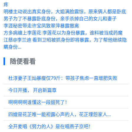
疼
明楼主动说出真实身份，大姐满脸震惊，原来俩人都是卧底
男子为了不暴露卧底身份，亲手杀掉自己的女儿和妻子
李涯秘密带走许宝凤致翠萍暴露撤离
方多病缠上李莲花 李莲花以为身份暴露，谁料被当成药魔
江慈@李兰迪 看到卫昭被抓身份即将暴露，为了帮他继续隐
瞒身份…
随便看看
杜淳妻子王灿暴瘦仅79斤：带孩子焦虑一直增肥失败
今日开播， 开启新篇章
啊啊啊啊谁懂这一段甜死了！
四嫂是花芷唯一能袒露心声的人，花芷埋怨家人…
全开麦唱《努力的人》是在唱燕子京吧！