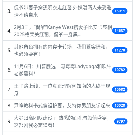
侃爷带妻子穿透明衣走红毯 外媒曝两人未受邀
15911
请不请自来
2月3日，“侃爷”Kanye West携妻子比安卡亮相
14637
2025格莱美红毯，侃爷一身黑…
其他角色拥有的内存卡转场，我们慕容璟和，
11270
也必须要有！
11月6日：川普胜选！曝霉霉Ladygaga和吹牛
10782
老爹黑料！
王子路上线，一位真正理解何知南的人终于现
10682
身
尹峥教科书式偏袒护妻，艾特你男朋友学起来
10028
大梦归离团队建设了 熟悉的面孔与颜值盛宴，
9797
这部剧我必定追看！