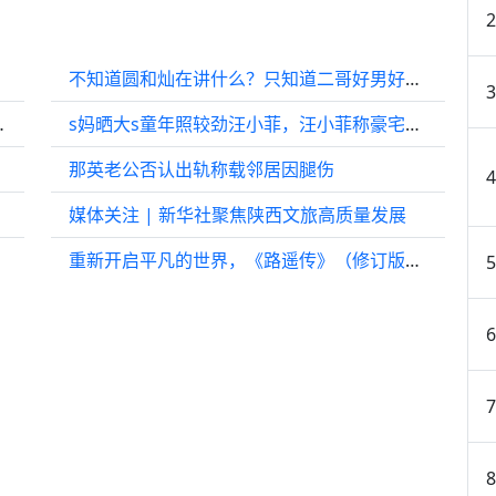
不知道圆和灿在讲什么？只知道二哥好男好有领导力！
剧模仿Gai周延
s妈晒大s童年照较劲汪小菲，汪小菲称豪宅已无关
那英老公否认出轨称载邻居因腿伤
媒体关注 | 新华社聚焦陕西文旅高质量发展
重新开启平凡的世界，《路遥传》（修订版》披露一批新发现史料