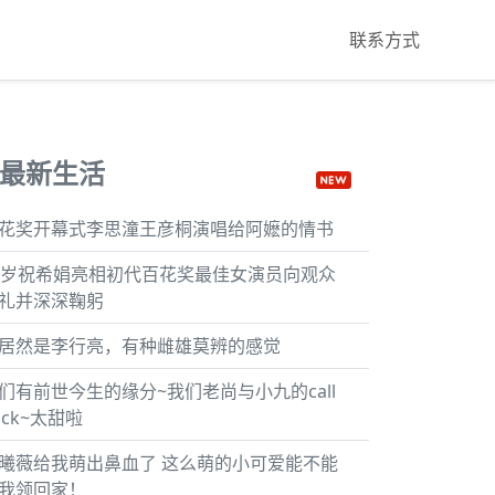
联系方式
最新生活
花奖开幕式李思潼王彦桐演唱给阿嬷的情书
8岁祝希娟亮相初代百花奖最佳女演员向观众
礼并深深鞠躬
居然是李行亮，有种雌雄莫辨的感觉
们有前世今生的缘分~我们老尚与小九的call
ack~太甜啦
曦薇给我萌出鼻血了 这么萌的小可爱能不能
我领回家！