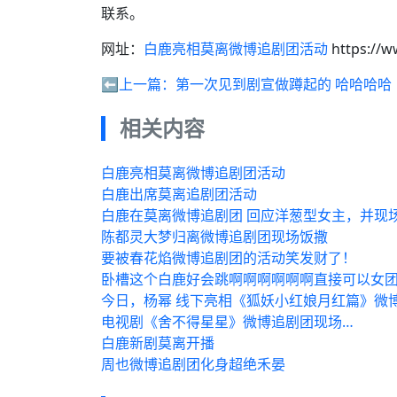
联系。
网址：
白鹿亮相莫离微博追剧团活动
https://w
⬅️上一篇：
第一次见到剧宣做蹲起的 哈哈哈哈
相关内容
白鹿亮相莫离微博追剧团活动
白鹿出席莫离追剧团活动
白鹿在莫离微博追剧团 回应洋葱型女主，并现
陈都灵大梦归离微博追剧团现场饭撒
要被春花焰微博追剧团的活动笑发财了！
卧槽这个白鹿好会跳啊啊啊啊啊啊直接可以女团
今日，杨幂 线下亮相《狐妖小红娘月红篇》微
电视剧《舍不得星星》微博追剧团现场…
白鹿新剧莫离开播
周也微博追剧团化身超绝禾晏