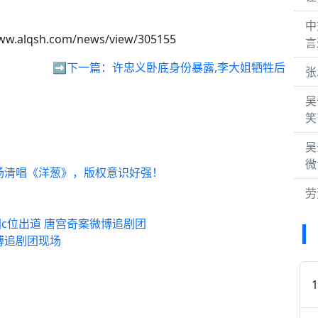
中
ww.alqsh.com/news/view/305155
言
➡️下一篇：
许忠义卧底身份暴露,李大姐牺牲后
张
吴
笑
吴
微
场清唱《洋葱》，版权意识好强！
劳
c位出道 唐宫奇案微博追剧团
博追剧团现场