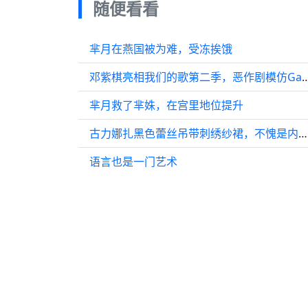
随便看看
芈月在燕国被为难，受冻挨饿
邓紫棋亮相我们的歌第二季，恶作
芈月救了芈姝，在宫里地位提升
古力娜扎黑色蕾丝吊带刺绣纱裙，不愧是内娱颜值天花板，魅力四射！
语言也是一门艺术