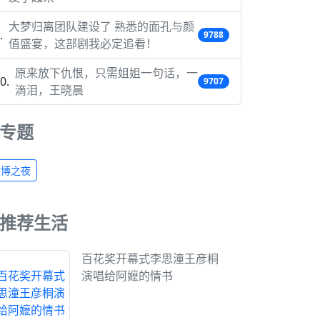
大梦归离团队建设了 熟悉的面孔与颜
9788
值盛宴，这部剧我必定追看！
原来放下仇恨，只需姐姐一句话，一
9707
滴泪，王晓晨
专题
微博之夜
推荐生活
百花奖开幕式李思潼王彦桐
演唱给阿嬷的情书