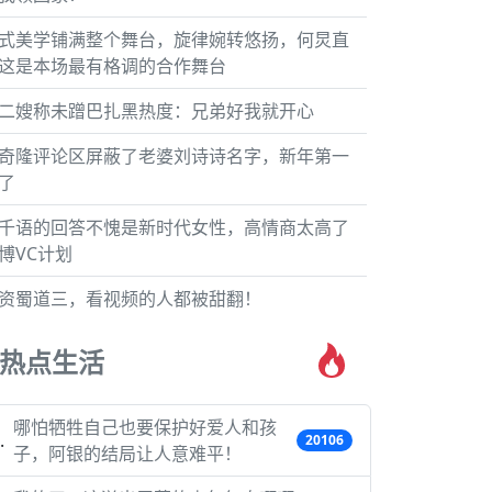
式美学铺满整个舞台，旋律婉转悠扬，何炅直
这是本场最有格调的合作舞台
二嫂称未蹭巴扎黑热度：兄弟好我就开心
奇隆评论区屏蔽了老婆刘诗诗名字，新年第一
了
千语的回答不愧是新时代女性，高情商太高了
博VC计划
资蜀道三，看视频的人都被甜翻！
热点生活
哪怕牺牲自己也要保护好爱人和孩
20106
子，阿银的结局让人意难平！