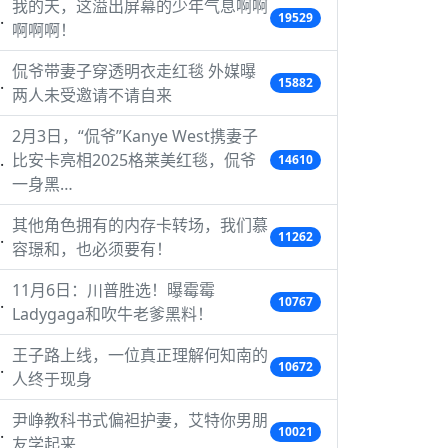
我的天，这溢出屏幕的少年气息啊啊
19529
啊啊啊！
侃爷带妻子穿透明衣走红毯 外媒曝
15882
两人未受邀请不请自来
2月3日，“侃爷”Kanye West携妻子
比安卡亮相2025格莱美红毯，侃爷
14610
一身黑…
其他角色拥有的内存卡转场，我们慕
11262
容璟和，也必须要有！
11月6日：川普胜选！曝霉霉
10767
Ladygaga和吹牛老爹黑料！
王子路上线，一位真正理解何知南的
10672
人终于现身
尹峥教科书式偏袒护妻，艾特你男朋
10021
友学起来