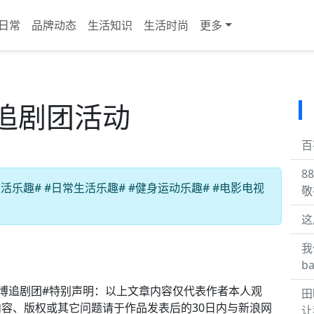
日常
品牌动态
生活知识
生活时尚
更多
追剧团活动
百
8
乐趣# #日常生活乐趣# #健身运动乐趣# #电影电视
敬
这
我
b
博追剧团#特别声明：以上文章内容仅代表作者本人观
田
容、版权或其它问题请于作品发表后的30日内与新浪网
让