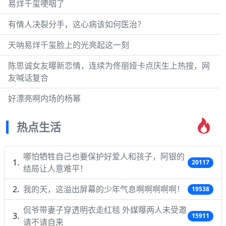
易烊千玺哽咽了
有情人决裂分手，这心病该如何医治？
天呐易烊千玺脸上的光亮起这一刻
陈思诚女友曝新恋情，连续为佟丽娅卡点庆生上热搜，网
友喊话复合
好漂亮啊内场的杨幂
热点生活
哪怕牺牲自己也要保护好爱人和孩子，阿银的
20117
结局让人意难平！
我的天，这溢出屏幕的少年气息啊啊啊啊啊！
19538
侃爷带妻子穿透明衣走红毯 外媒曝两人未受邀
15911
请不请自来