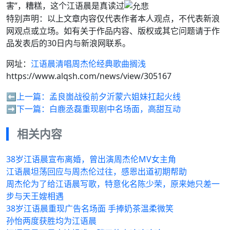
害”，糟糕，这个江语晨是真读过
特别声明：以上文章内容仅代表作者本人观点，不代表新浪
网观点或立场。如有关于作品内容、版权或其它问题请于作
品发表后的30日内与新浪网联系。
网址：
江语晨清唱周杰伦经典歌曲搁浅
https://www.alqsh.com/news/view/305167
⬅️上一篇：
孟良崮战役前夕沂蒙六姐妹扛起火线
➡️下一篇：
白鹿丞磊重现剧中名场面，高甜互动
相关内容
38岁江语晨宣布离婚，曾出演周杰伦MV女主角
江语晨坦荡回应与周杰伦过往，感恩出道初期帮助
周杰伦为了给江语晨写歌，特意化名陈少荣，原来她只差一
步与天王嫂相遇
38岁江语晨重现广告名场面 手捧奶茶温柔微笑
孙怡两度获胜均为江语晨