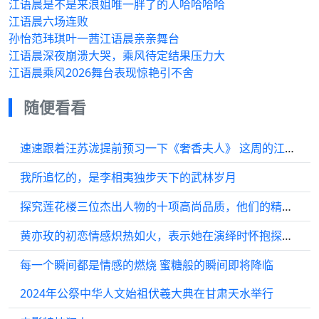
江语晨是不是来浪姐唯一胖了的人哈哈哈哈
江语晨六场连败
孙怡范玮琪叶一茜江语晨亲亲舞台
江语晨深夜崩溃大哭，乘风待定结果压力大
江语晨乘风2026舞台表现惊艳引不舍
随便看看
速速跟着汪苏泷提前预习一下《奢香夫人》 这周的江西可实在炫酷呢 南昌文旅
我所追忆的，是李相夷独步天下的武林岁月
探究莲花楼三位杰出人物的十项高尚品质，他们的精准技艺让每一位观众心驰神往
黄亦玫的初恋情感炽热如火，表示她在演绎时怀抱探索的期待…
每一个瞬间都是情感的燃烧 蜜糖般的瞬间即将降临
2024年公祭中华人文始祖伏羲大典在甘肃天水举行