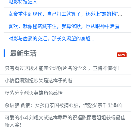
电影特技狂人
女帝重生到现代，自己打工就算了，还碰上“螺蛳粉”这种“核”武器！
喜欢，就像秘密藏不住，就算沉默，也从眼神中泄露
时影与虚遥的交汇，那长久渴望的身躯…
最新生活
只有看过这段才能完全理解片名的含义 ，卫诗雅值得！
小情侣闹别扭吵架是这样子的啦
杨紫分享烈火英雄角色感悟
杀破狼·贪狼：女孩再泰国被摘心脏，愤怒父亲千里追凶！
可爱的小斗刘耀文就这样乖乖的祝福陈丽君姐姐获得最佳
新人奖！