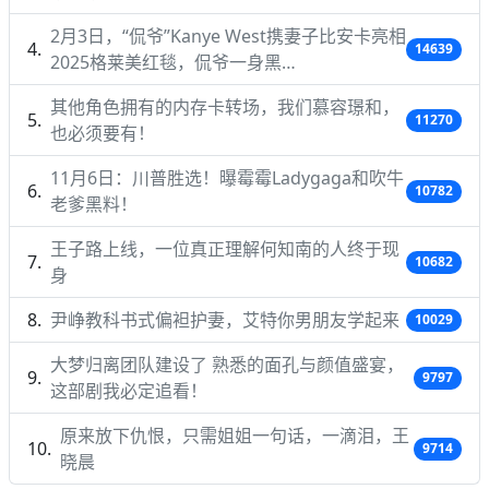
2月3日，“侃爷”Kanye West携妻子比安卡亮相
14639
2025格莱美红毯，侃爷一身黑…
其他角色拥有的内存卡转场，我们慕容璟和，
11270
也必须要有！
11月6日：川普胜选！曝霉霉Ladygaga和吹牛
10782
老爹黑料！
王子路上线，一位真正理解何知南的人终于现
10682
身
尹峥教科书式偏袒护妻，艾特你男朋友学起来
10029
大梦归离团队建设了 熟悉的面孔与颜值盛宴，
9797
这部剧我必定追看！
原来放下仇恨，只需姐姐一句话，一滴泪，王
9714
晓晨