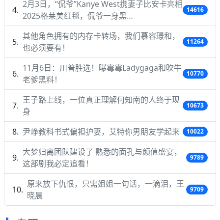
2月3日，“侃爷”Kanye West携妻子比安卡亮相
14616
2025格莱美红毯，侃爷一身黑…
其他角色拥有的内存卡转场，我们慕容璟和，
11264
也必须要有！
11月6日：川普胜选！曝霉霉Ladygaga和吹牛
10770
老爹黑料！
王子路上线，一位真正理解何知南的人终于现
10673
身
尹峥教科书式偏袒护妻，艾特你男朋友学起来
10022
大梦归离团队建设了 熟悉的面孔与颜值盛宴，
9789
这部剧我必定追看！
原来放下仇恨，只需姐姐一句话，一滴泪，王
9709
晓晨