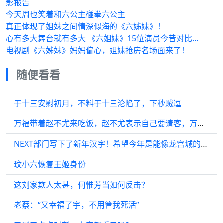
影报告
今天周也笑着和六公主碰拳六公主
真正体现了姐妹之间情深似海的《六姊妹》！
心有多大舞台就有多大 《六姐妹》15位演员今昔对比…
电视剧《六姊妹》妈妈偏心，姐妹抢房名场面来了！
随便看看
于十三安慰初月，不料于十三沦陷了，下秒贼逗
万福带着赵不尤来吃饭，赵不尤表示自己要请客，万福则让赵不尤放心点…
NEXT部门写下了新年汉字！希望今年是能像龙宫城的龙一样飞跃的一年！
玟小六恢复王姬身份
这刘家欺人太甚，何惟芳当如何反击？
老蔡：“又幸福了宇，不用管我死活”