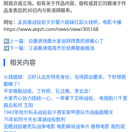
网观点或立场。如有关于作品内容、版权或其它问题请于作
品发表后的30日内与新浪网联系。
网址：
孟良崮战役前夕沂蒙六姐妹扛起火线桥，电影今播
https://www.alqsh.com/news/view/305168
⬅️上一篇：
白鹿退场跟大家说拜拜真的很暖心了
➡️下一篇：
江语晨清唱周杰伦经典歌曲搁浅
相关内容
火线姐妹：汉奸认出女特务身份，当场提出要求，下秒想跑
都晚了！
平安格勒战役，丁炸桥、孔过瘾、李云龙！
大家齐心协力团结一心，一举拿下文桥战役， 电视剧八千里
路云和月 王阳
1943年哈尔科夫战役前夕德军装甲部队作战画面曝光
75年前的今天长津湖战役胜利
亚眠战役敢死队战争电影 电影解说战争片 推荐电影 我的观