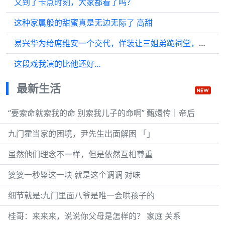
又到了卡点时刻，大家都看了吗？
这种家属般的甜蜜真是无边无际了 高甜
易兴华为给席维安一个交代，佯装让三姐弟跪祠堂，老父亲的良苦用心好感人
这段戏我演的比他还好…
最新生活
“要索命就索我的命 别索我儿子的命啊” 甄嬛传｜帝后
九门霍当家的困境，尹先生出面解困 「」
虽然他们理念不一样，但是依然互相尊重
婆婆一秒鉴这一块 就是这个调调 对味
细节就是:九门里面八爷是唯一会哄孩子的
桂哥：来来来，说说你父母是怎样的？ 家庭 关系