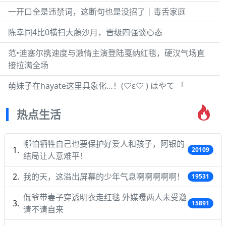
一开口全是违禁词，这断句也是没招了｜毒舌家庭
陈幸同4比0横扫大藤沙月，晋级四强谈心态
范•迪塞尔携速度与激情主演登陆戛纳红毯，硬汉气场直
接拉满全场
萌妹子在hayate这里具象化…！(♡ε♡ ) はやて 「
热点生活
哪怕牺牲自己也要保护好爱人和孩子，阿银的
20109
结局让人意难平！
我的天，这溢出屏幕的少年气息啊啊啊啊啊！
19531
侃爷带妻子穿透明衣走红毯 外媒曝两人未受邀
15891
请不请自来