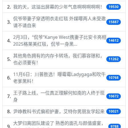
我的天，这溢出屏幕的少年气息啊啊啊啊啊！
19530
侃爷带妻子穿透明衣走红毯 外媒曝两人未受邀
15887
请不请自来
2月3日，“侃爷”Kanye West携妻子比安卡亮相
14612
2025格莱美红毯，侃爷一身黑…
其他角色拥有的内存卡转场，我们慕容璟和，
11262
也必须要有！
11月6日：川普胜选！曝霉霉Ladygaga和吹牛
10768
老爹黑料！
王子路上线，一位真正理解何知南的人终于现
10672
身
尹峥教科书式偏袒护妻，艾特你男朋友学起来
10021
大梦归离团队建设了 熟悉的面孔与颜值盛宴，
9788