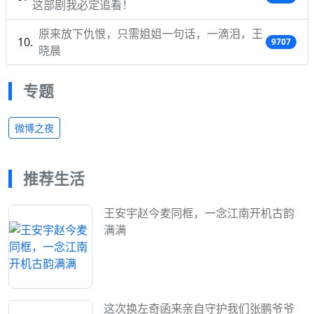
这部剧我必定追看！
原来放下仇恨，只需姐姐一句话，一滴泪，王
9707
晓晨
专题
微博之夜
推荐生活
王安宇赵今麦同框，一念江南开机古韵
满满
这次换左奇函来亲自守护我们张鹏爷爷