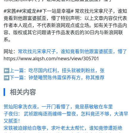
#宋茜##宋威龙##下一站是幸福# 常欢找元宋拿尺子，谁知
竟看到他跟富婆腻歪，懵了特别声明：以上文章内容仅代表
作者本人观点，不代表新浪网观点或立场。如有关于作品内
容、版权或其它问题请于作品发表后的30日内与新浪网联
系。
网址：
常欢找元宋拿尺子，谁知竟看到他跟富婆腻歪，懵了
https://www.alqsh.com/news/view/305701
⬅️上一篇：
吃尽国内红利，扭头就被刺粉丝，张
➡️下一篇：
钟楚曦赞陈伟霆保养有方，称其推荐
相关内容
贺灿阳拿洗衣液，一开门看懵了，竟是蔡敏敏在车里
子夜归： 武祯跟梅逐雨缠绵一整夜，怎料竟还不够，大清早
又腻歪！
宋轶被迫嫁给白敬亭，求叶老太太帮忙，谁知竟惨遭拒绝