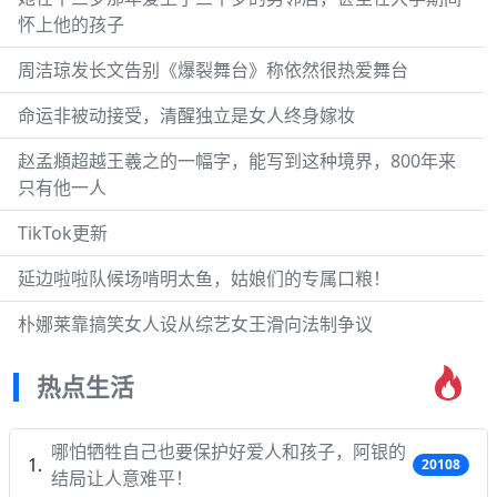
怀上他的孩子
周洁琼发长文告别《爆裂舞台》称依然很热爱舞台
命运非被动接受，清醒独立是女人终身嫁妆
赵孟頫超越王羲之的一幅字，能写到这种境界，800年来
只有他一人
TikTok更新
延边啦啦队候场啃明太鱼，姑娘们的专属口粮！
朴娜莱靠搞笑女人设从综艺女王滑向法制争议
热点生活
哪怕牺牲自己也要保护好爱人和孩子，阿银的
20108
结局让人意难平！