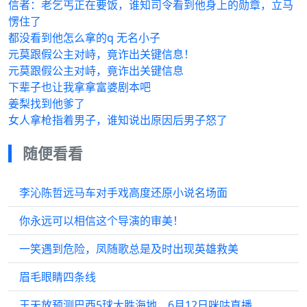
信者：老乞丐正在要饭，谁知司令看到他身上的勋章，立马
愣住了
都没看到他怎么拿的q 无名小子
元莫跟假公主对峙，竟诈出关键信息！
元莫跟假公主对峙，竟诈出关键信息
下辈子也让我拿拿富婆剧本吧
姜梨找到他爹了
女人拿枪指着男子，谁知说出原因后男子怒了
随便看看
李沁陈哲远马车对手戏高度还原小说名场面
你永远可以相信这个导演的审美！
一笑遇到危险，凤随歌总是及时出现英雄救美
眉毛眼睛四条线
王天放预测巴西5球大胜海地，6月12日咪咕直播