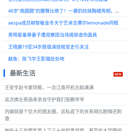
46岁“高圆圆”的腰臀比绝了！一袭豹纹抹胸裙亮相，美得如此惊艳
aespa成员柳智敏金冬天宁艺卓吉赛尔lemonade同框
男明星羞辱妻子遭观察团当场揭穿虚伪面具
王晓晨19至34岁颜值演技蜕变史引关注
献鱼：陈飞宇王影璐处处吻
最新生活
王安宇赵今麦同框，一念江南开机古韵满满
这次换左奇函来亲自守护我们张鹏爷爷
内娱就是个巨大的朋友圈，这私底下的关系网比剧情还刺
激
她在十三岁那年爱上了三十岁的男邻居，甚至在大学期间