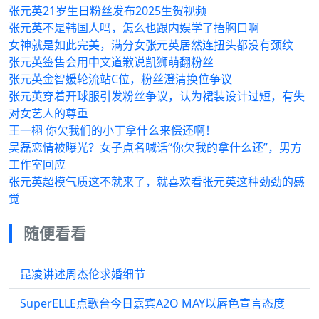
张元英21岁生日粉丝发布2025生贺视频
张元英不是韩国人吗，怎么也跟内娱学了捂胸口啊
女神就是如此完美，满分女张元英居然连扭头都没有颈纹
张元英签售会用中文道歉说凯狮萌翻粉丝
张元英金智媛轮流站C位，粉丝澄清换位争议
张元英穿着开球服引发粉丝争议，认为裙装设计过短，有失
对女艺人的尊重
王一栩 你欠我们的小丁拿什么来偿还啊！
吴磊恋情被曝光？女子点名喊话“你欠我的拿什么还”，男方
工作室回应
张元英超模气质这不就来了，就喜欢看张元英这种劲劲的感
觉
随便看看
昆凌讲述周杰伦求婚细节
SuperELLE点歌台今日嘉宾A2O MAY以唇色宣言态度