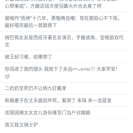
心想事成”，方媛这组天使羽翼大片也太美了吧
被喊作“雨神”十几年，萧敬腾自嘲：现在都担心不下雨，
最好唱完最后一首歌再下
姆巴佩女友是西班牙著名女演员，手握迪奥、宝格丽双代
言
被王妃刁难，结果惨了
你闯进了我的镜头 我按下了永远⌯>ᴗo⌯ಣ♡ 大家早安！
zjl
二奶奶至死仍不让杨九红戴孝
新婚妻子在丈夫面前炸死，看哭了 朱珠 朱一龙蓝发
佳丽因姨太太女儿身份难觅门当户对婚姻
我又我又骑士铲