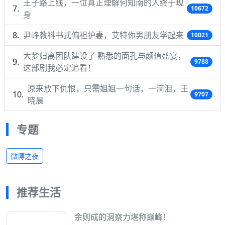
王子路上线，一位真正理解何知南的人终于现
10672
身
尹峥教科书式偏袒护妻，艾特你男朋友学起来
10021
大梦归离团队建设了 熟悉的面孔与颜值盛宴，
9788
这部剧我必定追看！
原来放下仇恨，只需姐姐一句话，一滴泪，王
9707
晓晨
专题
微博之夜
推荐生活
余则成的洞察力堪称巅峰！