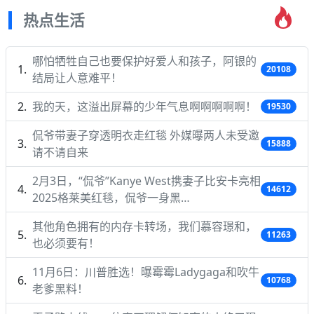
热点生活
哪怕牺牲自己也要保护好爱人和孩子，阿银的
20108
结局让人意难平！
我的天，这溢出屏幕的少年气息啊啊啊啊啊！
19530
侃爷带妻子穿透明衣走红毯 外媒曝两人未受邀
15888
请不请自来
2月3日，“侃爷”Kanye West携妻子比安卡亮相
14612
2025格莱美红毯，侃爷一身黑…
其他角色拥有的内存卡转场，我们慕容璟和，
11263
也必须要有！
11月6日：川普胜选！曝霉霉Ladygaga和吹牛
10768
老爹黑料！