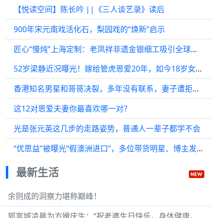
【悦读空间】陈长吟 ||《三人谈艺录》读后
900年宋元南戏活化石，梨园戏的“焕新”启示
匠心“慢炖”上海定制：老凤祥非遗金银细工吸引全球目光
52岁梁静近况曝光！嫁给管虎恩爱20年，如今18岁女儿比她还漂亮
香港知名男星和哥哥决裂，多年没有联系，妻子遭拒绝出席母亲葬礼
这12对恩爱夫妻你最喜欢哪一对？
光是张元英这几步的走路姿势，普通人一辈子都学不会
“优思益”被曝光“假澳洲进口”，多位带货明星、博主发布退款方案
最新生活
余则成的洞察力堪称巅峰！
郭富城凌晨为方媛庆生：“祝老婆生日快乐，身体健康，