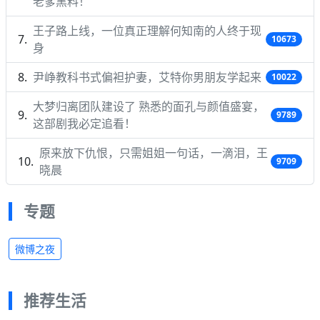
老爹黑料！
王子路上线，一位真正理解何知南的人终于现
10673
身
尹峥教科书式偏袒护妻，艾特你男朋友学起来
10022
大梦归离团队建设了 熟悉的面孔与颜值盛宴，
9789
这部剧我必定追看！
原来放下仇恨，只需姐姐一句话，一滴泪，王
9709
晓晨
专题
微博之夜
推荐生活