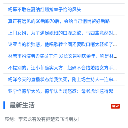
杨幂不敢在戛纳红毯抢章子怡的风头
真正有远见的60后跟70后，会给自己悄悄留好后路
上门女婿，为了满足媳妇的口腹之欲，马四辈竟然对耕牛下手，结果悲剧了！
论亚当的松弛感，他唱歌转个圈还要吹口哨太轻松了，他就是来玩的
林若甫扮演者@演员于洋 发长文告别庆余年，称是林相最大的遗憾…
不提别的，汪小菲确实大方，起码不会结婚给女方手指上纹个圈圈就了事
杨洋今天的直播状态给我笑死，刚上场主持人一连串挑战，形式真的很有综艺感…
亚宁怪德华太怂，德华认当场怒怼：母老虎谁惹得起
最新生活
亮剑：李云龙有没有把楚云飞当朋友！