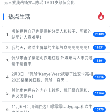
无人爱我岳绮罗…陈瑶 19-31岁颜值变化
热点生活
哪怕牺牲自己也要保护好爱人和孩子，阿银的
20109
结局让人意难平！
我的天，这溢出屏幕的少年气息啊啊啊啊啊！
19531
侃爷带妻子穿透明衣走红毯 外媒曝两人未受邀
15891
请不请自来
2月3日，“侃爷”Kanye West携妻子比安卡亮相
14616
2025格莱美红毯，侃爷一身黑…
其他角色拥有的内存卡转场，我们慕容璟和，
11264
也必须要有！
11月6日：川普胜选！曝霉霉Ladygaga和吹牛
10770