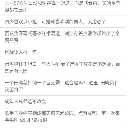
王菲57岁生日没和谢霆锋一起过，而是飞云南，窦靖童李
嫣都在云南
四少喜欢尹小姐，可她却喜欢别的男人，太虐心了
百花奖开幕式雨夜红裙湿透，刘浩存差点滑倒却跳出了全
网盛赞
肖战谈入行十年
萧敬腾终于坦白！与大14岁妻子选择丁克不是不想要，而
是另有原因
一个田曦薇打倒一个巨无霸，这合理吗？ 逐玉|田曦薇|
铁面将军
成年人只筛选不改变
歌手王霏霏亮相成都天府艺术公园，点赞成都：第一次来
金牛区 公园巴适得很