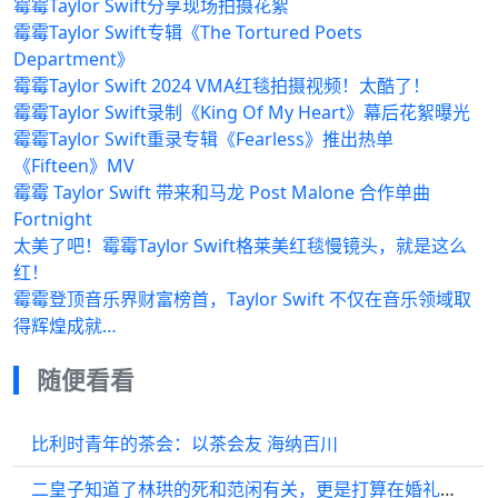
霉霉Taylor Swift分享现场拍摄花絮
霉霉Taylor Swift专辑《The Tortured Poets
Department》
霉霉Taylor Swift 2024 VMA红毯拍摄视频！太酷了！
霉霉Taylor Swift录制《King Of My Heart》幕后花絮曝光
霉霉Taylor Swift重录专辑《Fearless》推出热单
《Fifteen》MV
霉霉 Taylor Swift 带来和马龙 Post Malone 合作单曲
Fortnight
太美了吧！霉霉Taylor Swift格莱美红毯慢镜头，就是这么
红！
霉霉登顶音乐界财富榜首，Taylor Swift 不仅在音乐领域取
得辉煌成就…
随便看看
比利时青年的茶会：以茶会友 海纳百川
二皇子知道了林珙的死和范闲有关，更是打算在婚礼上当面说出，被叶灵儿阻止