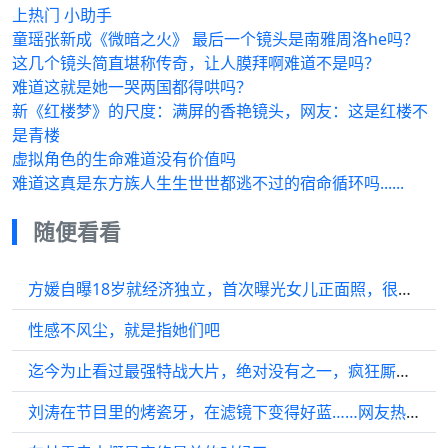
上热门 小助手
童瑶张新成《微暗之火》 最后一个镜头是南雅周洛he吗？
这几个镜头简直堪称传奇，让人膜拜啊难道不是吗？
难道这就是她一哭两国都得哄吗？
新《红楼梦》的尺度：满屏的香艳镜头，网友：这是红楼不
是青楼
虚拟角色的生命难道没有价值吗
难道这真是东方族人生生世世都逃不过的宿命循环吗......
随便看看
方媛自曝18岁就经济独立，首次曝光女儿正面照，很满意当下的生活
性感不风尘，就是指她们吧
迄今为止看过最强特战大片，绝对没有之一，疯狂厮杀贼过瘾
刘涛在节目里的烤瓷牙，在滤镜下变得好蓝……网友热评：连牙蓝上了吗？蓝上了！