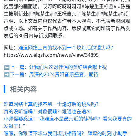
抱腰部的画面呢，哎呀呀呀呀呀呀呀#陈楚生王栎鑫# #陈楚
生披荆斩棘# #陈楚生# #王栎鑫亲了陈楚生# #陈楚生#特别
声明：以上文章内容仅代表作者本人观点，不代表新浪网观
点或立场。如有关于作品内容、版权或其它问题请于作品发
表后的30日内与新浪网联系。
网址：
难道网络上真的找不到一个熄灯后的镜头吗？
https://www.alqsh.com/news/view/34895
⬅️上一篇：
让我们为这对佳侣的美好结合献上祝
➡️下一篇：
周深的2024贵阳音乐盛宴，期待
相关内容
难道网络上真的找不到一个熄灯后的镜头吗？
真的没听错吗？对象很萌？难道也在追AL
小师侄疑惑道：“我难道不是最亲近的徒孙吗？看来我要真的
发飙了！”
嘿嘿，你难道不想与我们坦诚相待吗？ 辉煌的时刻 小助手