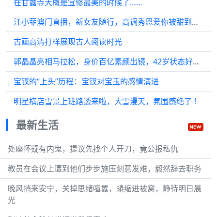
在甘露寺大概是宜修最美的时候了……
汪小菲澳门直播，新女友随行，高调秀恩爱你被甜到了吗？
古画高清打样展现古人阅读时光
郭晶晶亮相马拉松，身价百亿素颜出镜，42岁状态好，丈夫手牵手
宝钗的“上头”历程：宝钗对宝玉的感情演进
明星横店雪景上班路透来啦，大雪漫天，氛围感绝了 ！
最新生活
处座怀疑有内鬼，提议先找个人开刀，竟公报私仇
教员在会议上遭到他们步步施压刻意发难，毅然辞去职务
晚风捎来安宁，关掉思绪喧嚣，蜷缩进被窝，静待明日晨
光