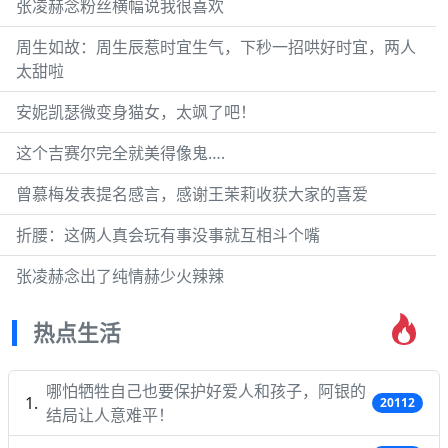
张凌赫念粉丝横幅说我很喜欢
周生如故：周生辰惹时宜生气，下秒一招哄好时宜，两人
太甜啦
安妮凯瑟微变身猫女，太飒了吧！
这个吉赛尔完全就美得像鬼….
曾慕梅发表提名感言，感谢王茉莉收获大家的喜爱
折腰：这俩人真会玩有事没事就互相斗个嘴
张凌赫念出了纯情赫少火辣辣
热点生活
哪怕牺牲自己也要保护好爱人和孩子，阿银的
20112
结局让人意难平！