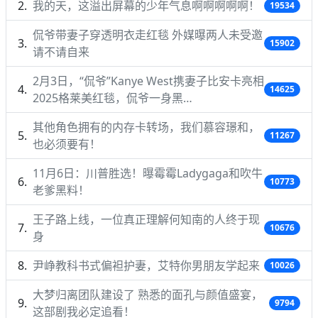
我的天，这溢出屏幕的少年气息啊啊啊啊啊！
19534
侃爷带妻子穿透明衣走红毯 外媒曝两人未受邀
15902
请不请自来
2月3日，“侃爷”Kanye West携妻子比安卡亮相
14625
2025格莱美红毯，侃爷一身黑…
其他角色拥有的内存卡转场，我们慕容璟和，
11267
也必须要有！
11月6日：川普胜选！曝霉霉Ladygaga和吹牛
10773
老爹黑料！
王子路上线，一位真正理解何知南的人终于现
10676
身
尹峥教科书式偏袒护妻，艾特你男朋友学起来
10026
大梦归离团队建设了 熟悉的面孔与颜值盛宴，
9794
这部剧我必定追看！