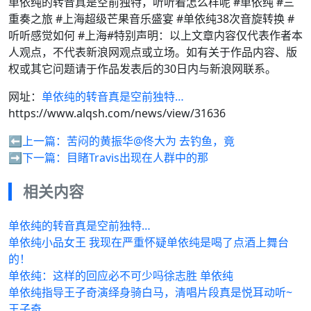
单依纯的转音真是空前独特，听听看怎么样呢 #单依纯 #三
重奏之旅 #上海超级芒果音乐盛宴 #单依纯38次音旋转换 #
听听感觉如何 #上海#特别声明：以上文章内容仅代表作者本
人观点，不代表新浪网观点或立场。如有关于作品内容、版
权或其它问题请于作品发表后的30日内与新浪网联系。
网址：
单依纯的转音真是空前独特…
https://www.alqsh.com/news/view/31636
⬅️上一篇：
苦闷的黄振华@佟大为 去钓鱼，竟
➡️下一篇：
目睹Travis出现在人群中的那
相关内容
单依纯的转音真是空前独特…
单依纯小品女王 我现在严重怀疑单依纯是喝了点酒上舞台
的！
单依纯：这样的回应必不可少吗徐志胜 单依纯
单依纯指导王子奇演绎身骑白马，清唱片段真是悦耳动听~
王子奇