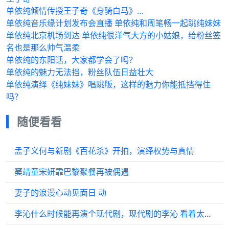
单依纯倾情传授王子奇《身骑白马》…
单依纯音乐缘计划发布会直播 单依纯和周笔畅一起跳纯妹妹
单依纯北京机场到达 单依纯很洋气大方的小姑娘，给粉丝签
名也是那么帅气温柔
单依纯的东阳话，大家都学会了吗？
单依纯的魅力无法挡，粉丝队伍日益壮大
单依纯演绎《纯妹妹》唱跳版，这样的魅力你能抵挡得住
吗？
随便看看
孟子义何与新剧《百花杀》开拍，演绎权势与真情
窦靖童宋妍霏巴黎聚餐再被偶遇
妻子的浪漫心动见面日 动
李沁什么时候能再演个现代剧，现代剧的李沁 看着太带感了！