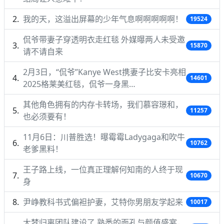
我的天，这溢出屏幕的少年气息啊啊啊啊啊！
19524
侃爷带妻子穿透明衣走红毯 外媒曝两人未受邀
15870
请不请自来
2月3日，“侃爷”Kanye West携妻子比安卡亮相
14601
2025格莱美红毯，侃爷一身黑…
其他角色拥有的内存卡转场，我们慕容璟和，
11257
也必须要有！
11月6日：川普胜选！曝霉霉Ladygaga和吹牛
10762
老爹黑料！
王子路上线，一位真正理解何知南的人终于现
10670
身
尹峥教科书式偏袒护妻，艾特你男朋友学起来
10017
大梦归离团队建设了 熟悉的面孔与颜值盛宴，