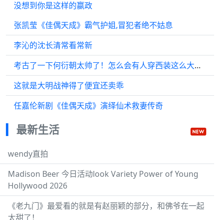
没想到你是这样的嬴政
张凯莹《佳偶天成》霸气护姐,冒犯者绝不姑息
李沁的沈长清常看常新
考古了一下何衍朝太帅了！怎么会有人穿西装这么大佬又少年气的！
这就是大明战神得了便宜还卖乖
任嘉伦新剧《佳偶天成》演绎仙术救妻传奇
最新生活
wendy直拍
Madison Beer 今日活动look Variety Power of Young
Hollywood 2026
《老九门》最爱看的就是有赵丽颖的部分，和佛爷在一起
太甜了！