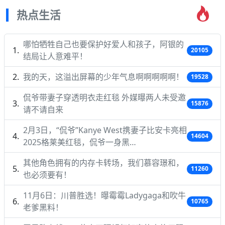
热点生活
哪怕牺牲自己也要保护好爱人和孩子，阿银的
20105
结局让人意难平！
我的天，这溢出屏幕的少年气息啊啊啊啊啊！
19528
侃爷带妻子穿透明衣走红毯 外媒曝两人未受邀
15876
请不请自来
2月3日，“侃爷”Kanye West携妻子比安卡亮相
14604
2025格莱美红毯，侃爷一身黑…
其他角色拥有的内存卡转场，我们慕容璟和，
11260
也必须要有！
11月6日：川普胜选！曝霉霉Ladygaga和吹牛
10765
老爹黑料！