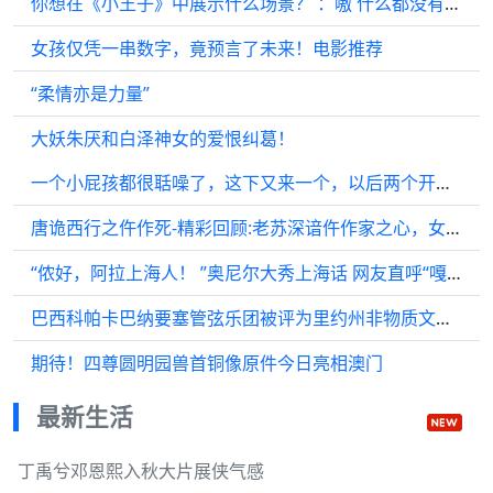
你想在《小王子》中展示什么场景？ ：嗷 什么都没有 ：真的吗？
女孩仅凭一串数字，竟预言了未来！电影推荐
“柔情亦是力量”
大妖朱厌和白泽神女的爱恨纠葛！
一个小屁孩都很聒噪了，这下又来一个，以后两个开水壶对烧
唐诡西行之仵作死-精彩回顾:老苏深谙仵作家之心，女仵作曹慧感激万分！
“侬好，阿拉上海人！ ”奥尼尔大秀上海话 网友直呼“嘎正宗”
巴西科帕卡巴纳要塞管弦乐团被评为里约州非物质文化遗产
期待！四尊圆明园兽首铜像原件今日亮相澳门
最新生活
丁禹兮邓恩熙入秋大片展侠气感