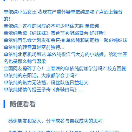
单依纯小品女王 我现在严重怀疑单依纯是喝了点酒上舞台
的！
单依纯：这样的回应必不可少吗徐志胜 单依纯
单依纯新歌《纯妹妹》舞台首秀唱跳舞台 好好听！
单依纯音乐缘计划发布会直播 单依纯和周笔畅一起跳纯妹妹
单依纯的转音真是空前独特…
单依纯北京机场到达 单依纯很洋气大方的小姑娘，给粉丝签
名也是那么帅气温柔
全国网友操碎了心！上春晚的单依纯能加学分吗？校方回复
单依纯的东阳话，大家都学会了吗？
单依纯的魅力无法挡，粉丝队伍日益壮大
单依纯倾情传授王子奇《身骑白马》…
随便看看
感谢朋友和家人，分享成名与自我成功的思考