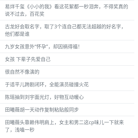
易烊千玺《小小的我》看这花絮都一秒泪奔，不得奖真的
说不过去，百花奖
古龙好会取名字，取了3个连自己都无法超越的好名字，
他们都是谁
九岁女孩意外“怀孕”，却因祸得福！
女孩 下辈子先爱自己
很自然不像演的
于适平儿跨剧闭环，全能演员碰撞火花
陈瑶抽到刘宇面光灯，好物互动暖心
田曦薇胡一天动作复制粘贴般同步
田曦薇头靠赖伟明肩上，女主和男二这cp味儿一下就来
了，浅嗑一秒