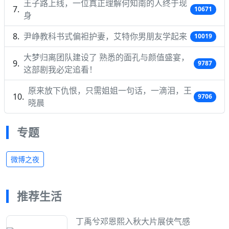
王子路上线，一位真正理解何知南的人终于现
10671
身
尹峥教科书式偏袒护妻，艾特你男朋友学起来
10019
大梦归离团队建设了 熟悉的面孔与颜值盛宴，
9787
这部剧我必定追看！
原来放下仇恨，只需姐姐一句话，一滴泪，王
9706
晓晨
专题
微博之夜
推荐生活
丁禹兮邓恩熙入秋大片展侠气感