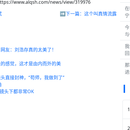
ttps://www.alqsh.com/news/view/319976
在
赋
➡️下一篇：
这个叫真情流露
宁
今
与
我
，网友：刘浩存真的太美了！
回
淡的感觉，这才是由内而外的美
那
进
头直接封神，“苟师，我做到了”
角
镜头下都非常OK