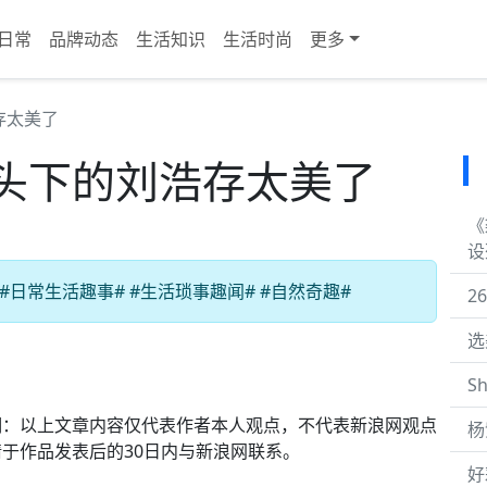
日常
品牌动态
生活知识
生活时尚
更多
存太美了
头下的刘浩存太美了
《
设
#日常生活趣事# #生活琐事趣闻# #自然奇趣#
2
选
S
明：以上文章内容仅代表作者本人观点，不代表新浪网观点
杨
于作品发表后的30日内与新浪网联系。
好