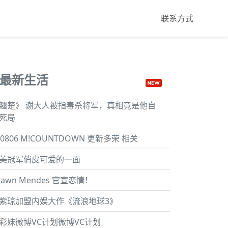
联系方式
最新生活
翘楚》 谢大人被指毒杀将军，真相竟是他自
死局
60806 M!COUNTDOWN 更新多荣 相关
美冠军俏皮可爱的一面
hawn Mendes 官宣恋情！
紫琼加盟内娱大作《流浪地球3》
彩妹微博VC计划微博VC计划