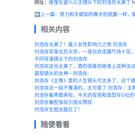
网址：
摇曳生姿六公主镜头下的刘浩存太美了
h
⬅️上一篇：
努力和天赋如同春天的雨露一样，
相关内容
刘浩存太美了！嘉人女性影响力之夜 刘浩存
刘浩存现身北京大学，一身白衣走路气场十足
不同导演镜头下的刘浩存
刘浩存这也太美了，真的很喜欢她身上这种淡
直视镜头的女神—刘浩存.
刘浩存《主角》里的人生镜头可太多了，这个镜
刘浩存这一段不像演的，太可爱了 刘浩存｜主
刘浩存看秀图来啦，今天的妆容和造型在G社的
刘浩存秦腔身段引观众赞叹
刘浩存生图太能扛了！
随便看看