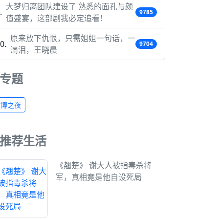
大梦归离团队建设了 熟悉的面孔与颜
9785
值盛宴，这部剧我必定追看！
原来放下仇恨，只需姐姐一句话，一
9704
滴泪，王晓晨
专题
微博之夜
推荐生活
《翘楚》 谢大人被指毒杀将
军，真相竟是他自设死局