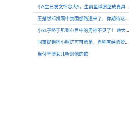
小S生日发文怀念大S，生前星球愿望成真具俊晔晒旧
王楚然邓凯雨中氛围感路透来了，你期待这部剧吗？
小丸子终于见到心目中的男神不见了！ @大海网事 你往后
同事提狗狗小咪忆可可弟弟，自称有经验赞双宝
当付辛博女儿听到他的歌