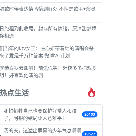
唱歌时候表达情感恰到好处 不愧是歌手+演员
日旅程到此收尾，封存所有情绪，愿清甜梦境
你相逢
们当年的ktv女王：庄心妍带着她的演唱会杀
来了爱是千万种答案 微博VC计划
就恭喜罗云熙啦！前途似锦！赶快多多拍戏多
组！好喜欢他演的剧
热点生活
哪怕牺牲自己也要保护好爱人和孩
20103
子，阿银的结局让人意难平！
我的天，这溢出屏幕的少年气息啊啊
19527