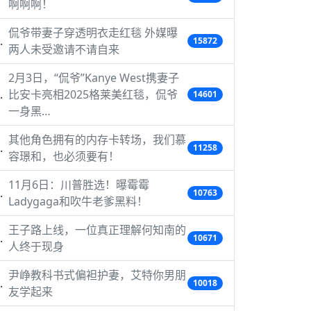
啊啊啊！
侃爷带妻子穿透明衣走红毯 外媒曝
15872
两人未受邀请不请自来
2月3日，“侃爷”Kanye West携妻子
比安卡亮相2025格莱美红毯，侃爷
14601
一身黑…
其他角色拥有的内存卡转场，我们慕
11258
容璟和，也必须要有！
11月6日：川普胜选！曝霉霉
10763
Ladygaga和吹牛老爹黑料！
王子路上线，一位真正理解何知南的
10671
人终于现身
尹峥教科书式偏袒护妻，艾特你男朋
10018
友学起来