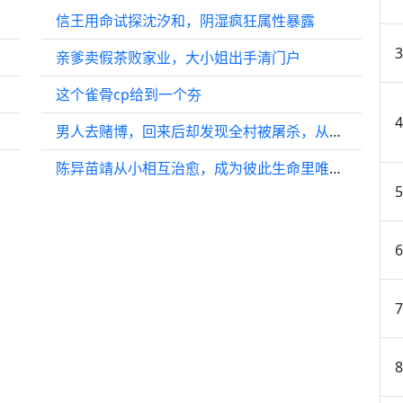
居照
信王用命试探沈汐和，阴湿疯狂属性暴露
亲爹卖假茶败家业，大小姐出手清门户
稍一稍
这个雀骨cp给到一个夯
男人去赌博，回来后却发现全村被屠杀，从此他与小鬼子势不两立！
陈异苗靖从小相互治愈，成为彼此生命里唯一的光