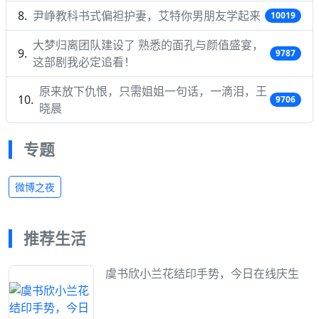
尹峥教科书式偏袒护妻，艾特你男朋友学起来
10019
大梦归离团队建设了 熟悉的面孔与颜值盛宴，
9787
这部剧我必定追看！
原来放下仇恨，只需姐姐一句话，一滴泪，王
9706
晓晨
专题
微博之夜
推荐生活
虞书欣小兰花结印手势，今日在线庆生