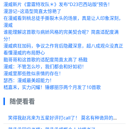
漫威新片《雷霆特攻队＊》发布“D23巴西站版”预告！
漫游记~这造型简直太惊艳了
在漫威看到桃总徒手撕裂木头的场景，真是让人印象深刻，
漫威
谁能理解这首歌与病娇风格的完美契合呢？简直适配度满
分！
漫威疯狂加码，争议之作背后隐藏深意，超八成观众没真正
看懂漫威的布局野心
戬哥哥和这首歌的适配度简直太高了 杨戬
漫威：不管怎么吵，我们都会和好如初！
漫威里那些胜似亲情的存在！
瑟西：漫威最美超能力！
嵇嘉禾，实力闪耀！锤娜丽莎两个月发了10首歌
随便看看
笑得我赵兆来为五星好评打call了！ 莫名有种诡异的感觉