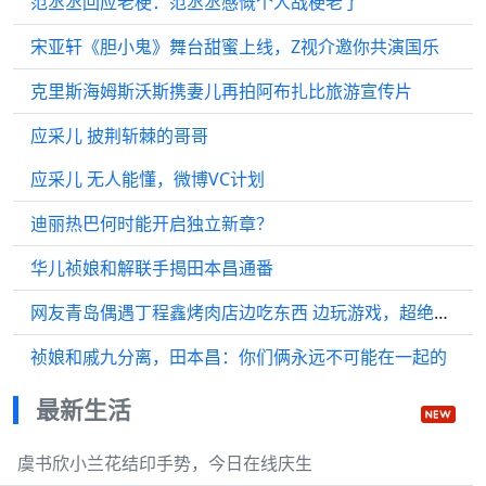
范丞丞回应老梗：范丞丞感慨个人战梗老了
宋亚轩《胆小鬼》舞台甜蜜上线，Z视介邀你共演国乐
克里斯海姆斯沃斯携妻儿再拍阿布扎比旅游宣传片
应采儿 披荆斩棘的哥哥
应采儿 无人能懂，微博VC计划
迪丽热巴何时能开启独立新章？
华儿祯娘和解联手揭田本昌通番
网友青岛偶遇丁程鑫烤肉店边吃东西 边玩游戏，超绝松弛感
祯娘和戚九分离，田本昌：你们俩永远不可能在一起的
最新生活
虞书欣小兰花结印手势，今日在线庆生