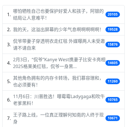
哪怕牺牲自己也要保护好爱人和孩子，阿银的
20105
结局让人意难平！
我的天，这溢出屏幕的少年气息啊啊啊啊啊！
19528
侃爷带妻子穿透明衣走红毯 外媒曝两人未受邀
15876
请不请自来
2月3日，“侃爷”Kanye West携妻子比安卡亮相
14605
2025格莱美红毯，侃爷一身黑…
其他角色拥有的内存卡转场，我们慕容璟和，
11260
也必须要有！
11月6日：川普胜选！曝霉霉Ladygaga和吹牛
10765
老爹黑料！
王子路上线，一位真正理解何知南的人终于现
10671
身