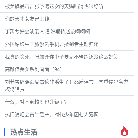
被美貌暴击，张予曦这次的天赐唱得也很好听
你的天才女友已上线
丁禹兮好会演爱人吧 好期待赵凌啊啊啊！
外国姑娘中国旅游丢手机，捡到者主动归还
我真的笑死，张颜齐你小子要是不预练还没这么好笑
高颜值美女系列画面（94）
刘若雪辟谣跟周杰伦非婚生子！怒斥谣言：严重侵犯名誉
权将追责
什么，对齐颗粒度也升级了？
热门演唱会黄牛黑产，时代少年团七人落网
热点生活