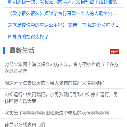
明明步伐一致、默契无间的两人，为何却留下诸多遗憾
《爱你很久很久》探讨了为何深爱一个人的人最终会遇到同样深爱着对方的人……
这就是传说中的草原公主吗？ 支持一下 我这个号可以吗 吴磊 野摩托
四导真的拍得太好了
最新生活
时代少年团上海演唱会20万人次，官方硬核拦截五千多万
次恶意抢票
周深分享过去经历的时候大张伟的提问来得刚刚好
电梯运行中扒门踹门，小男孩踹门导致电梯停止运行，男
孩吓得当场大哭
我笑晕了啊啊啊啊啊田曦薇这个吃瓜的表情啊啊啊啊
荷兰弟在线表白比伯