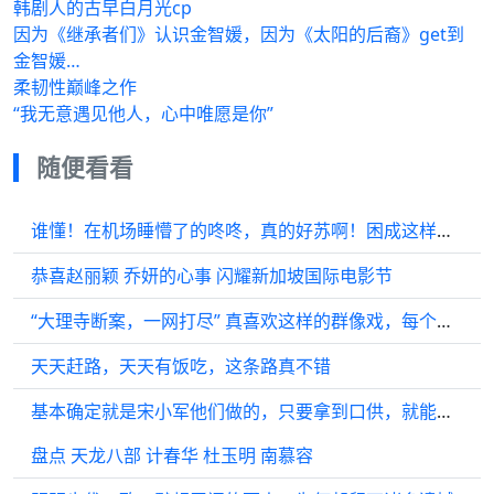
韩剧人的古早白月光cp
因为《继承者们》认识金智媛，因为《太阳的后裔》get到
金智媛…
柔韧性巅峰之作
“我无意遇见他人，心中唯愿是你”
随便看看
谁懂！在机场睡懵了的咚咚，真的好苏啊！困成这样最后还是给球迷签名了
恭喜赵丽颖 乔妍的心事 闪耀新加坡国际电影节
“大理寺断案，一网打尽” 真喜欢这样的群像戏，每个人物都至关重要
天天赶路，天天有饭吃，这条路真不错
基本确定就是宋小军他们做的，只要拿到口供，就能抓人
盘点 天龙八部 计春华 杜玉明 南慕容