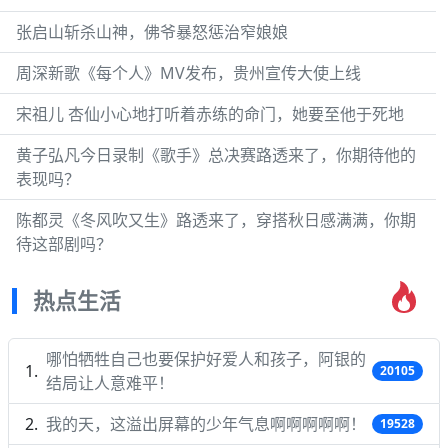
张启山斩杀山神，佛爷暴怒惩治窄娘娘
周深新歌《每个人》MV发布，贵州宣传大使上线
宋祖儿 杏仙小心地打听着赤练的命门，她要至他于死地
黄子弘凡今日录制《歌手》总决赛路透来了，你期待他的
表现吗？
陈都灵《冬风吹又生》路透来了，穿搭秋日感满满，你期
待这部剧吗？
热点生活
哪怕牺牲自己也要保护好爱人和孩子，阿银的
20105
结局让人意难平！
我的天，这溢出屏幕的少年气息啊啊啊啊啊！
19528