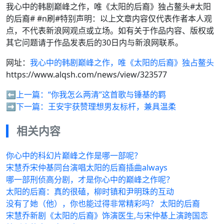
我心中的韩剧巅峰之作，唯《太阳的后裔》独占鳌头#太阳
的后裔# #n刷#特别声明：以上文章内容仅代表作者本人观
点，不代表新浪网观点或立场。如有关于作品内容、版权或
其它问题请于作品发表后的30日内与新浪网联系。
网址：
我心中的韩剧巅峰之作，唯《太阳的后裔》独占鳌头
https://www.alqsh.com/news/view/323577
⬅️上一篇：
“你我怎么两清”这首歌与锤基的羁
➡️下一篇：
王安宇获赞理想男友标杆，兼具温柔
相关内容
你心中的科幻片巅峰之作是哪一部呢？
宋慧乔宋仲基同台演唱太阳的后裔插曲always
哪一部刑侦高分剧，才是你心中的巅峰之作呢？
太阳的后裔：真的很磕，柳时镇和尹明珠的互动
没有了她（他），你也能过得非常精彩吗？ 太阳的后裔
宋慧乔新剧《太阳的后裔》饰演医生,与宋仲基上演跨国恋