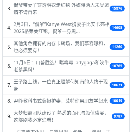
侃爷带妻子穿透明衣走红毯 外媒曝两人未受邀
15876
请不请自来
2月3日，“侃爷”Kanye West携妻子比安卡亮相
14605
2025格莱美红毯，侃爷一身黑…
其他角色拥有的内存卡转场，我们慕容璟和，
11260
也必须要有！
11月6日：川普胜选！曝霉霉Ladygaga和吹牛
10765
老爹黑料！
王子路上线，一位真正理解何知南的人终于现
10671
身
尹峥教科书式偏袒护妻，艾特你男朋友学起来
10019
大梦归离团队建设了 熟悉的面孔与颜值盛宴，
9787
这部剧我必定追看！
原来放下仇恨，只需姐姐一句话，一滴泪，王