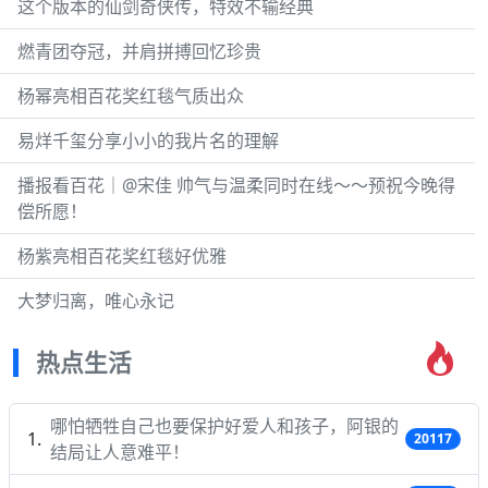
这个版本的仙剑奇侠传，特效不输经典
燃青团夺冠，并肩拼搏回忆珍贵
杨幂亮相百花奖红毯气质出众
易烊千玺分享小小的我片名的理解
播报看百花｜@宋佳 帅气与温柔同时在线～～预祝今晚得
偿所愿！
杨紫亮相百花奖红毯好优雅
大梦归离，唯心永记
热点生活
哪怕牺牲自己也要保护好爱人和孩子，阿银的
20117
结局让人意难平！