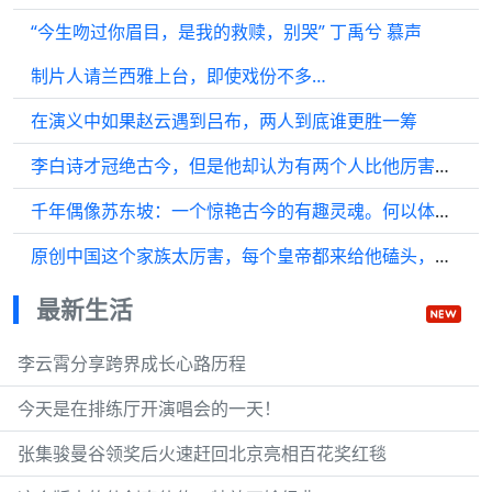
“今生吻过你眉目，是我的救赎，别哭” 丁禹兮 慕声
制片人请兰西雅上台，即使戏份不多…
在演义中如果赵云遇到吕布，两人到底谁更胜一筹
李白诗才冠绝古今，但是他却认为有两个人比他厉害，这两人同姓
千年偶像苏东坡：一个惊艳古今的有趣灵魂。何以体现？
原创中国这个家族太厉害，每个皇帝都来给他磕头，至今被全世界人崇拜
最新生活
李云霄分享跨界成长心路历程
今天是在排练厅开演唱会的一天！
张集骏曼谷领奖后火速赶回北京亮相百花奖红毯