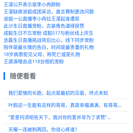
王濛公开表示是李小冉颜粉
王濛缺席浪姐成团采访，直言赛制更改问题
浪姐一公直播李小冉拉王濛起身遭拒
此沙生日直播宠粉，古装角色演绎获赞
成毅生日不忘宠粉 成毅517与粉丝线上庆生
丞磊生日直播挑战背后比心，线下同步宠粉
陪伴是最长情的告白，时间是最贵重的礼物
18岁病患拒见父母，称死亡或是礼物
王源演唱会送118台相机宠粉
随便看看
我们爱情的长跑，起点是最初的见面，终点未知
叶韵这一生能有这样的哥哥，真是幸福满满，有哥哥守护，安全感十足
“爱意何须昭告天下，我对你的爱并非为了求赞”…
天曜一连被刺两回，你说心疼谁？