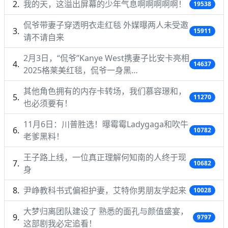
我的天，这溢出屏幕的少年气息啊啊啊啊啊！
19538
侃爷带妻子穿透明衣走红毯 外媒曝两人未受邀
15911
请不请自来
2月3日，“侃爷”Kanye West携妻子比安卡亮相
14637
2025格莱美红毯，侃爷一身黑…
其他角色拥有的内存卡转场，我们慕容璟和，
11270
也必须要有！
11月6日：川普胜选！曝霉霉Ladygaga和吹牛
10782
老爹黑料！
王子路上线，一位真正理解何知南的人终于现
10682
身
尹峥教科书式偏袒护妻，艾特你男朋友学起来
10028
大梦归离团队建设了 熟悉的面孔与颜值盛宴，
9797
这部剧我必定追看！