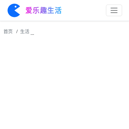
爱乐趣生活
首页
生活
王濛生日宠粉收玫瑰，直言不缺钱拒贵重礼物