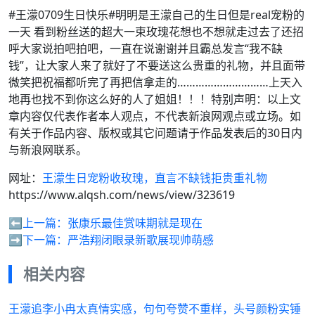
#王濛0709生日快乐#明明是王濛自己的生日但是real宠粉的
一天 看到粉丝送的超大一束玫瑰花想也不想就走过去了还招
呼大家说拍吧拍吧，一直在说谢谢并且霸总发言“我不缺
钱”，让大家人来了就好了不要送这么贵重的礼物，并且面带
微笑把祝福都听完了再把信拿走的…………………………上天入
地再也找不到你这么好的人了姐姐！！！特别声明：以上文
章内容仅代表作者本人观点，不代表新浪网观点或立场。如
有关于作品内容、版权或其它问题请于作品发表后的30日内
与新浪网联系。
网址：
王濛生日宠粉收玫瑰，直言不缺钱拒贵重礼物
https://www.alqsh.com/news/view/323619
⬅️上一篇：
张康乐最佳赏味期就是现在
➡️下一篇：
严浩翔闭眼录新歌展现帅萌感
相关内容
王濛追李小冉太真情实感，句句夸赞不重样，头号颜粉实锤