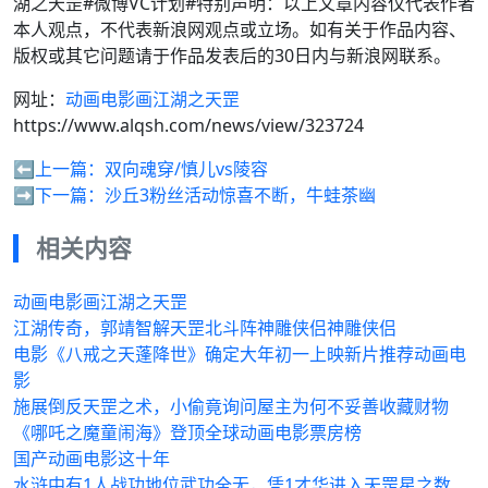
湖之天罡#微博VC计划#特别声明：以上文章内容仅代表作者
本人观点，不代表新浪网观点或立场。如有关于作品内容、
版权或其它问题请于作品发表后的30日内与新浪网联系。
网址：
动画电影画江湖之天罡
https://www.alqsh.com/news/view/323724
⬅️上一篇：
双向魂穿/慎儿vs陵容
➡️下一篇：
沙丘3粉丝活动惊喜不断，牛蛙茶幽
相关内容
动画电影画江湖之天罡
江湖传奇，郭靖智解天罡北斗阵神雕侠侣神雕侠侣
电影《八戒之天蓬降世》确定大年初一上映新片推荐动画电
影
施展倒反天罡之术，小偷竟询问屋主为何不妥善收藏财物
《哪吒之魔童闹海》登顶全球动画电影票房榜
国产动画电影这十年
水浒中有1人战功地位武功全无，凭1才华进入天罡星之数