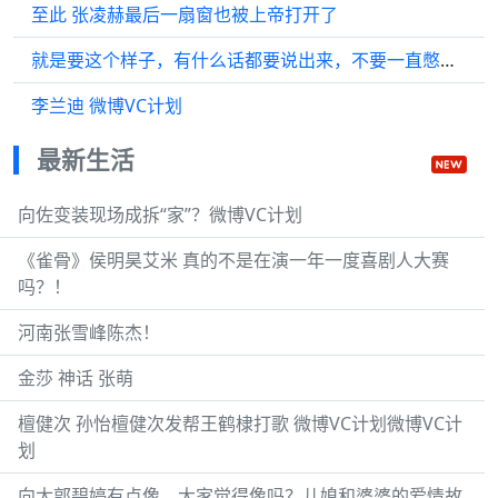
至此 张凌赫最后一扇窗也被上帝打开了
就是要这个样子，有什么话都要说出来，不要一直憋在心里面，委屈难受
李兰迪 微博VC计划
最新生活
向佐变装现场成拆“家”？微博VC计划
《雀骨》侯明昊艾米 真的不是在演一年一度喜剧人大赛
吗？！
河南张雪峰陈杰！
金莎 神话 张萌
檀健次 孙怡檀健次发帮王鹤棣打歌 微博VC计划微博VC计
划
向太郭碧婷有点像，大家觉得像吗？儿媳和婆婆的爱情故