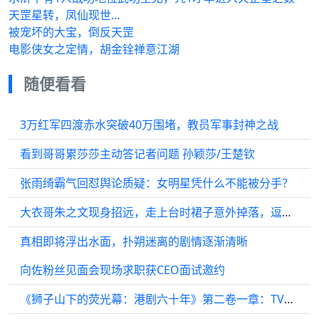
天罡星转，凤仙现世…
被宠坏的大宝，倒反天罡
电影侠女之定情，胡金铨禅意江湖
随便看看
3万红军四渡赤水突破40万围堵，教员军事封神之战
看到哥哥累莎莎主动答记者问题 孙颖莎/王楚钦
张雨绮霸气回怼舆论质疑：女明星凭什么不能被分手？
大衣哥朱之文现身招远，走上台时裙子意外掉落，逗笑在场众人！
真相即将浮出水面，扑朔迷离的剧情逐渐清晰
向佐粉丝见面会现场求职获CEO面试邀约
《狮子山下的荧光幕：港剧六十年》第二卷一章：TVB开台夜，那些不为人知的秘密