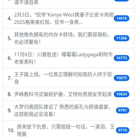
请不请自来
2月3日，“侃爷”Kanye West携妻子比安卡亮相
14618
2025格莱美红毯，侃爷一身黑…
其他角色拥有的内存卡转场，我们慕容璟和，
11266
也必须要有！
11月6日：川普胜选！曝霉霉Ladygaga和吹牛
10773
老爹黑料！
王子路上线，一位真正理解何知南的人终于现
10675
身
尹峥教科书式偏袒护妻，艾特你男朋友学起来
10024
大梦归离团队建设了 熟悉的面孔与颜值盛宴，
9791
这部剧我必定追看！
原来放下仇恨，只需姐姐一句话，一滴泪，王
9710
晓晨