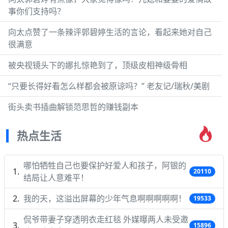
事你们支持吗？
向太点赞了一条辣评郭碧婷生活的言论，看起来她对自己
很满意
被央视镜头下的娜扎惊艳到了，顶级皮相神级骨相
“只要长得好看怎么样都会被原谅吗？” 老友记/瑞秋/美剧
街头卖书插曲解锁范思哲的赚钱副本
热点生活
哪怕牺牲自己也要保护好爱人和孩子，阿银的
20110
结局让人意难平！
我的天，这溢出屏幕的少年气息啊啊啊啊啊！
19533
侃爷带妻子穿透明衣走红毯 外媒曝两人未受邀
15896