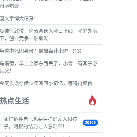
州演唱会
国文字博大精深！
员帅气就位，伦敦合伙人今日上线，光鲜外表
下，创业竞争一触即发
务看中死囚身份？最狠毒计出炉！(13)
马借宿，早上全家东西丢了，小雪：有其子必
其父！
今麦发话存储少年派四小记忆，等待再聚首
热点生活
哪怕牺牲自己也要保护好爱人和孩
20109
子，阿银的结局让人意难平！