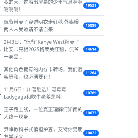
我的天，这溢出屏幕的少年气息啊啊
19531
啊啊啊！
侃爷带妻子穿透明衣走红毯 外媒曝
15889
两人未受邀请不请自来
2月3日，“侃爷”Kanye West携妻子
比安卡亮相2025格莱美红毯，侃爷
14614
一身黑…
其他角色拥有的内存卡转场，我们慕
11264
容璟和，也必须要有！
11月6日：川普胜选！曝霉霉
10769
Ladygaga和吹牛老爹黑料！
王子路上线，一位真正理解何知南的
10673
人终于现身
尹峥教科书式偏袒护妻，艾特你男朋
10022
友学起来