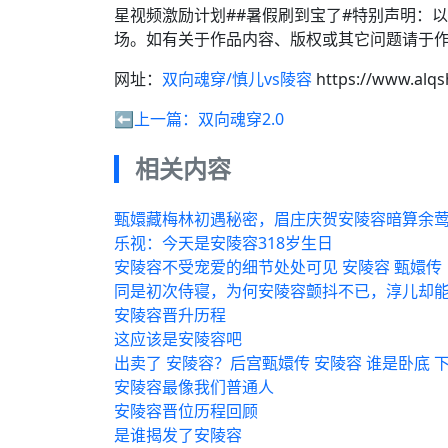
星视频激励计划##暑假刷到宝了#特别声明：
场。如有关于作品内容、版权或其它问题请于作
网址：
双向魂穿/慎儿vs陵容
https://www.alq
⬅️上一篇：
双向魂穿2.0
相关内容
甄嬛藏梅林初遇秘密，眉庄庆贺安陵容暗算余
乐视：今天是安陵容318岁生日
安陵容不受宠爱的细节处处可见 安陵容 甄嬛传
同是初次侍寝，为何安陵容颤抖不已，淳儿却
安陵容晋升历程
这应该是安陵容吧
出卖了 安陵容？后宫甄嬛传 安陵容 谁是卧底 
安陵容最像我们普通人
安陵容晋位历程回顾
是谁揭发了安陵容