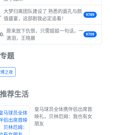
大梦归离团队建设了 熟悉的面孔与颜
9789
值盛宴，这部剧我必定追看！
原来放下仇恨，只需姐姐一句话，一
9709
滴泪，王晓晨
专题
微博之夜
推荐生活
皇马球员全体携伴侣出席首
映礼，贝林厄姆：我也有女
朋友