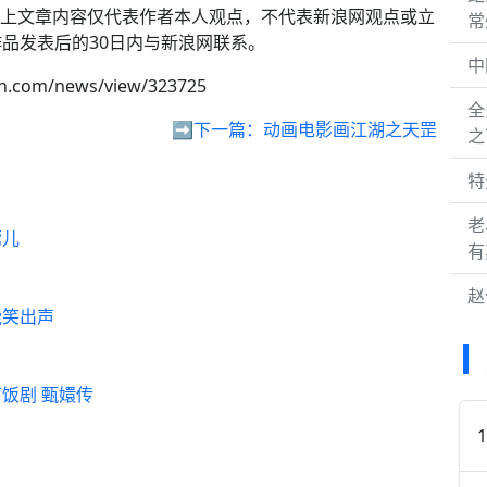
以上文章内容仅代表作者本人观点，不代表新浪网观点或立
常
品发表后的30日内与新浪网联系。
中
sh.com/news/view/323725
全
➡️下一篇：
动画电影画江湖之天罡
之
特
老
莺儿
有
赵
能笑出声
下饭剧 甄嬛传