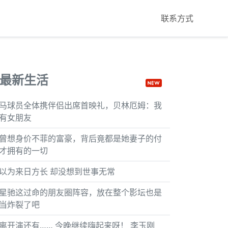
联系方式
最新生活
马球员全体携伴侣出席首映礼，贝林厄姆：我
有女朋友
曾想身价不菲的富豪，背后竟都是她妻子的付
才拥有的一切
以为来日方长 却没想到世事无常
星驰这过命的朋友圈阵容，放在整个影坛也是
当炸裂了吧
离开演还有…… 今晚继续嗨起来呀！ 李玉刚