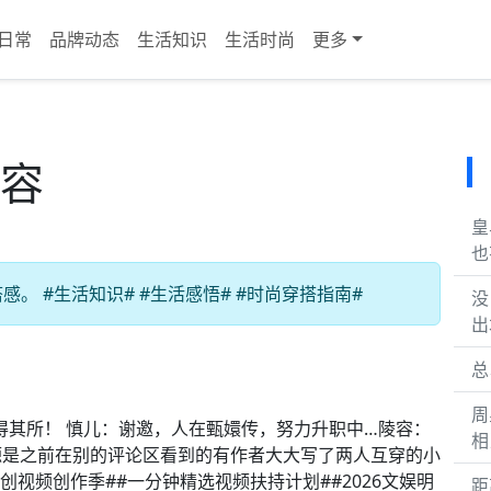
日常
品牌动态
生活知识
生活时尚
更多
陵容
皇
也
 #生活知识# #生活感悟# #时尚穿搭指南#
没
出
总
周
得其所！ 慎儿：谢邀，人在甄嬛传，努力升职中…陵容：
相
源是之前在别的评论区看到的有作者大大写了两人互穿的小
创视频创作季##一分钟精选视频扶持计划##2026文娱明
距