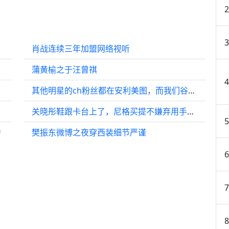
肖战连续三年加盟网络视听
蒲黄榆之于汪曾祺
其他明星的ch粉丝都在安利美图，而我们谷爱凌帮粉丝解答物理题
关晓彤鞋跟卡台上了，尼格买提不嫌弃用手帮忙
力
樊振东微博之夜穿西装细节严谨