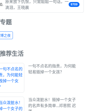
原来放下仇恨，只需姐姐一句话，一
9709
滴泪，王晓晨
专题
微博之夜
推荐生活
一句不点名的指责，为何能
轻易毁掉一个女孩？
当众泼脏水！毁掉一个女子
的名声有多简单...邓恩熙 迟