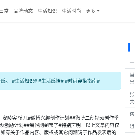
日常
品牌动态
生活知识
生活时尚
更多
一
当
 #生活知识# #生活感悟# #时尚穿搭指南#
恩
张
共
遇
！ 安陵容 慎儿#微博兴趣创作计划##微博二创视频创作季
星视频激励计划##暑假刷到宝了#特别声明：以上文章内容仅
姐
。如有关于作品内容、版权或其它问题请于作品发表后的