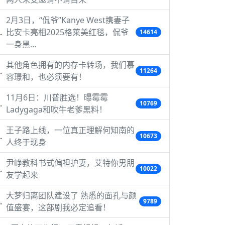
2月3日，“侃爷”Kanye West携妻子
比安卡亮相2025格莱美红毯，侃爷
14614
一身黑…
其他角色拥有的内存卡转场，我们慕
11264
容璟和，也必须要有！
11月6日：川普胜选！曝霉霉
10769
Ladygaga和吹牛老爹黑料！
王子路上线，一位真正理解何知南的
10673
人终于现身
尹峥教科书式偏袒护妻，艾特你男朋
10022
友学起来
大梦归离团队建设了 熟悉的面孔与颜
9789
值盛宴，这部剧我必定追看！