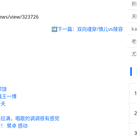
折
关
ews/view/323726
k
➡️下一篇：
双向魂穿/慎儿vs陵容
老
尤
求饶
肖战王一博
一天
感拉满，唱歌的调调很有感觉
 鹭卓 感动