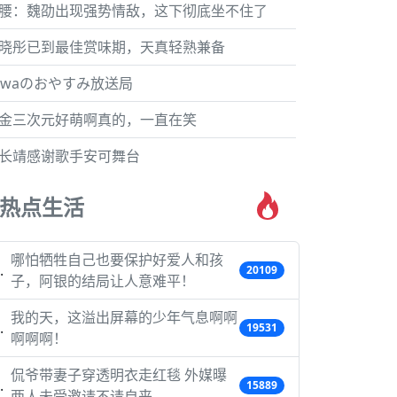
腰：魏劭出现强势情敌，这下彻底坐不住了
晓彤已到最佳赏味期，天真轻熟兼备
awaのおやすみ放送局
金三次元好萌啊真的，一直在笑
长靖感谢歌手安可舞台
热点生活
哪怕牺牲自己也要保护好爱人和孩
20109
子，阿银的结局让人意难平！
我的天，这溢出屏幕的少年气息啊啊
19531
啊啊啊！
侃爷带妻子穿透明衣走红毯 外媒曝
15889
两人未受邀请不请自来