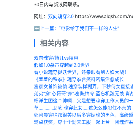
30日内与新浪网联系。
网址：
双向魂穿2.0
https://www.alqsh.com/n
⬅️上一篇：
“电影给了我们不一样的人生”
相关内容
双向魂穿/慎儿vs陵容
假如1.0慕声穿越到2.0世界
看小说魂穿捉妖世界，还亲眼看到人妖大战！
《羞羞的铁拳》魂穿拳台笑料密集治愈成长
富家女首饰被偷 魂穿装样糊弄，下秒侍女直接
弟弟“穿”心哥哥“穿”魂 陈情令 蓝忘机魏无羡 
杨洋生图这个帅啊，又是想要魂穿工作人员的
草.............即刻魂穿此女.....这怎么能忍住不亲的
郭碧晨穿啥都很美以后多穿媚魂的黑色，高级
鹭卓获奖，穿十个勤天工服一起上台！团魂炸裂！