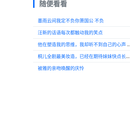
随便看看
墨雨云间我定不负你萧国公 不负
汪新的话语每次都触动我的笑点
他在塑造我的思维，我却听不到自己的心声 再
桐儿全剧最美妆造，已经在期待妹妹快点长大演女主了 | 艾米
被雅的亲吻唤醒的庆怜