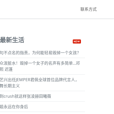
联系方式
最新生活
句不点名的指责，为何能轻易毁掉一个女孩？
众泼脏水！毁掉一个女子的名声有多简单...邓
熙 迟蓬
艺兴出任JEMPER君佩全球首位品牌代言人，
舞长期主义
到crush就这样张凌赫田曦薇
姐永远在你身后