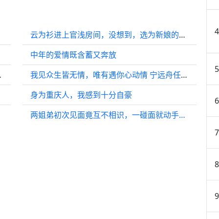
云为衫进上官浅房间，没想到，选为新娘的姜姑娘也在
中年的爱情既含蓄又奔放
见爱人 黄圣依
我见众生皆无情，唯有遇你心动情 宁远舟任如意 一念关山 一念关山
身为重庆人，我感到十分自豪
两姐弟初次见面竟互不相识，一碰面就动手…