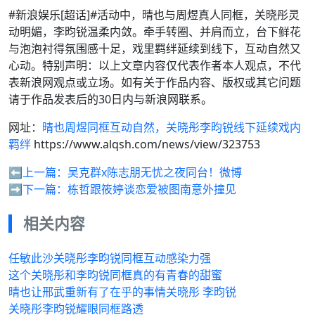
#新浪娱乐[超话]#活动中，晴也与周煜真人同框，关晓彤灵
动明媚，李昀锐温柔内敛。牵手转圈、并肩而立，台下鲜花
与泡泡衬得氛围感十足，戏里羁绊延续到线下，互动自然又
心动。特别声明：以上文章内容仅代表作者本人观点，不代
表新浪网观点或立场。如有关于作品内容、版权或其它问题
请于作品发表后的30日内与新浪网联系。
网址：
晴也周煜同框互动自然，关晓彤李昀锐线下延续戏内
羁绊
https://www.alqsh.com/news/view/323753
⬅️上一篇：
吴克群x陈志朋无忧之夜同台！微博
➡️下一篇：
栋哲跟筱婷谈恋爱被图南意外撞见
相关内容
任敏此沙关晓彤李昀锐同框互动感染力强
这个关晓彤和李昀锐同框真的有青春的甜蜜
晴也让邢武重新有了在乎的事情关晓彤 李昀锐
关晓彤李昀锐耀眼同框路透