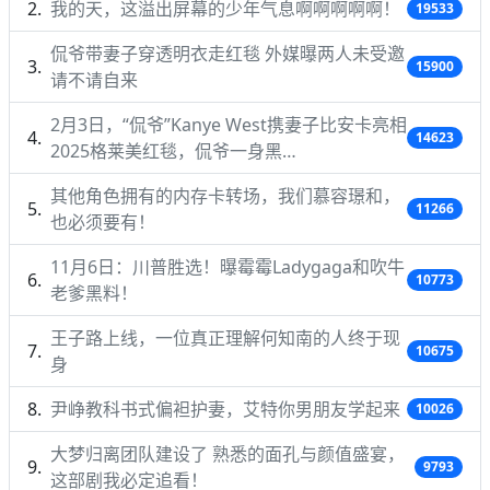
我的天，这溢出屏幕的少年气息啊啊啊啊啊！
19533
侃爷带妻子穿透明衣走红毯 外媒曝两人未受邀
15900
请不请自来
2月3日，“侃爷”Kanye West携妻子比安卡亮相
14623
2025格莱美红毯，侃爷一身黑…
其他角色拥有的内存卡转场，我们慕容璟和，
11266
也必须要有！
11月6日：川普胜选！曝霉霉Ladygaga和吹牛
10773
老爹黑料！
王子路上线，一位真正理解何知南的人终于现
10675
身
尹峥教科书式偏袒护妻，艾特你男朋友学起来
10026
大梦归离团队建设了 熟悉的面孔与颜值盛宴，
9793
这部剧我必定追看！