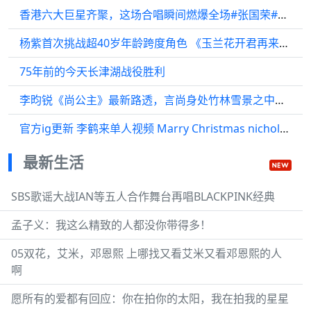
香港六大巨星齐聚，这场合唱瞬间燃爆全场#张国荣#梅艳芳#甄妮
杨紫首次挑战超40岁年龄跨度角色 《玉兰花开君再来》正式开机
75年前的今天长津湖战役胜利
李昀锐《尚公主》最新路透，言尚身处竹林雪景之中，扑面而来的清冷感！
官方ig更新 李鹤来单人视频 Marry Christmas nicholas ｜李鹤来
最新生活
SBS歌谣大战IAN等五人合作舞台再唱BLACKPINK经典
孟子义：我这么精致的人都没你带得多！
05双花，艾米，邓恩熙 上哪找又看艾米又看邓恩熙的人
啊
愿所有的爱都有回应：你在拍你的太阳，我在拍我的星星