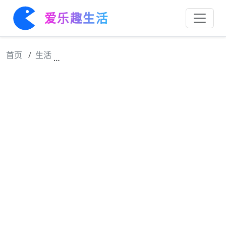
爱乐趣生活
首页
生活
晴也周煜同框互动自然，关晓彤李昀锐线下延