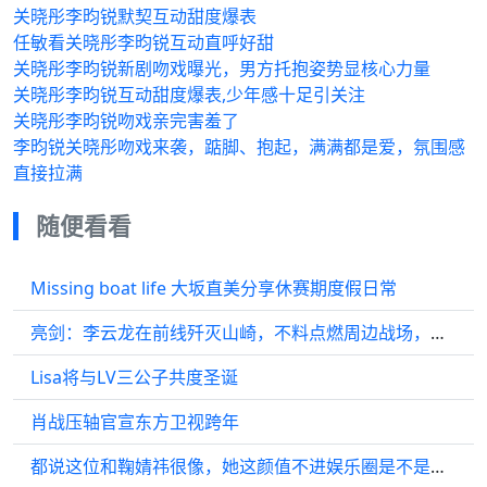
关晓彤李昀锐默契互动甜度爆表
任敏看关晓彤李昀锐互动直呼好甜
关晓彤李昀锐新剧吻戏曝光，男方托抱姿势显核心力量
关晓彤李昀锐互动甜度爆表,少年感十足引关注
关晓彤李昀锐吻戏亲完害羞了
李昀锐关晓彤吻戏来袭，踮脚、抱起，满满都是爱，氛围感
直接拉满
随便看看
Missing boat life 大坂直美分享休赛期度假日常
亮剑：李云龙在前线歼灭山崎，不料点燃周边战场，场面惊呆旅长！
Lisa将与LV三公子共度圣诞
肖战压轴官宣东方卫视跨年
都说这位和鞠婧祎很像，她这颜值不进娱乐圈是不是有些亏？