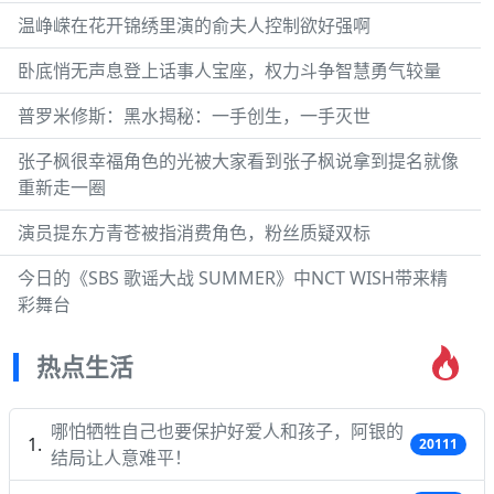
温峥嵘在花开锦绣里演的俞夫人控制欲好强啊
卧底悄无声息登上话事人宝座，权力斗争智慧勇气较量
普罗米修斯：黑水揭秘：一手创生，一手灭世
张子枫很幸福角色的光被大家看到张子枫说拿到提名就像
重新走一圈
演员提东方青苍被指消费角色，粉丝质疑双标
今日的《SBS 歌谣大战 SUMMER》中NCT WISH带来精
彩舞台
热点生活
哪怕牺牲自己也要保护好爱人和孩子，阿银的
20111
结局让人意难平！