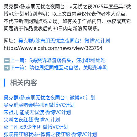
吴克群x陈志朋无忧之夜同台！#无忧之夜2025年度盛典#微
博VC计划#特别声明：以上文章内容仅代表作者本人观点，
不代表新浪网观点或立场。如有关于作品内容、版权或其它
问题请于作品发表后的30日内与新浪网联系。
网址：
吴克群x陈志朋无忧之夜同台！微博VC计划
https://www.alqsh.com/news/view/323754
⬅️上一篇：
S妈哭诉恐流落街头，汪小菲给她吃
➡️下一篇：
晴也周煜同框互动自然，关晓彤李昀
相关内容
吴克群x陈志朋无忧之夜同台！微博VC计划
吴克群演唱会特别场 微博VC计划
宋祖儿 能成无忧渡 微博VC计划
尖叫之夜红毯 微博VC计划
郭子凡 x玖少年团 微博VC计划
张凌赫红毯状态~微博之夜红毯 微博VC计划