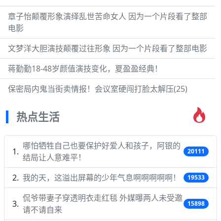
章子怡颠覆形象演绎乱世苦命女人 因为一个片段看了整部
电影
文梦洋大胆演技颠覆过往形象 因为一个片段看了整部电影
蒋勤勤18-48岁颜值演技变化，夏盈盈经典！
保密局内鬼当街卖情报！会议室硬闯打脸太解压(25)
热点生活
哪怕牺牲自己也要保护好爱人和孩子，阿银的
20111
结局让人意难平！
我的天，这溢出屏幕的少年气息啊啊啊啊啊！
19533
侃爷带妻子穿透明衣走红毯 外媒曝两人未受邀
15898
请不请自来