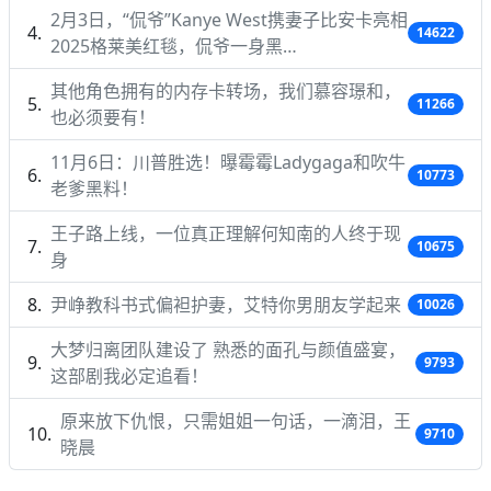
2月3日，“侃爷”Kanye West携妻子比安卡亮相
14622
2025格莱美红毯，侃爷一身黑…
其他角色拥有的内存卡转场，我们慕容璟和，
11266
也必须要有！
11月6日：川普胜选！曝霉霉Ladygaga和吹牛
10773
老爹黑料！
王子路上线，一位真正理解何知南的人终于现
10675
身
尹峥教科书式偏袒护妻，艾特你男朋友学起来
10026
大梦归离团队建设了 熟悉的面孔与颜值盛宴，
9793
这部剧我必定追看！
原来放下仇恨，只需姐姐一句话，一滴泪，王
9710
晓晨