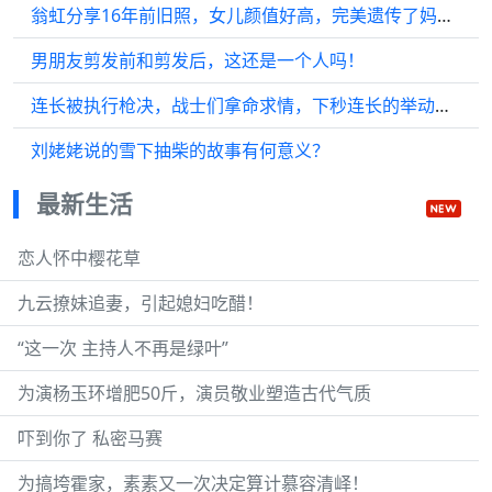
翁虹分享16年前旧照，女儿颜值好高，完美遗传了妈妈的长相！
男朋友剪发前和剪发后，这还是一个人吗！
连长被执行枪决，战士们拿命求情，下秒连长的举动震惊了众人
刘姥姥说的雪下抽柴的故事有何意义？
最新生活
恋人怀中樱花草
九云撩妹追妻，引起媳妇吃醋！
“这一次 主持人不再是绿叶”
为演杨玉环增肥50斤，演员敬业塑造古代气质
吓到你了 私密马赛
为搞垮霍家，素素又一次决定算计慕容清峄！