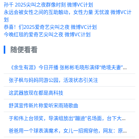
孙千 2025尖叫之夜群像时刻 微博VC计划
永远会被女性之间的互助触动，女性力量 无忧渡 微博VC计
划
恭喜！们2025爱奇艺尖叫之夜 微博VC计划
今晚红毯的爱奇艺尖叫之夜 微博VC计划
随便看看
《余生有涯》今日开播 张彬彬毛晓彤演绎“绝境夫妻”并肩追光
张子枫与妈妈同游公园，活泼状态引关注
这武器放现在都是高科技
舒淇宣传新片称爱听宋雨琦歌曲
于和伟上台领奖，导演组放出“蹦迪”名场面，台下大佬直接笑翻
爸爸用一个球表演魔术，女儿一招揭穿他，网友：原来是这样变的！