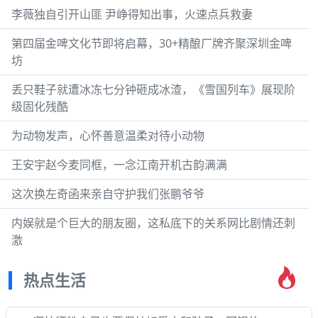
李薇独自引开山匪 尹峥得知出事，火速点兵救妻
第四届金啤文化节即将启幕，30+精酿厂牌齐聚深圳金啤
坊
丢只鞋子就遭冰冻七分钟砸成冰渣，《雪国列车》展现阶
级固化残酷
为动物发声，心怀善意温柔对待小动物
王安宇赵今麦同框，一念江南开机古韵满满
这次换左奇函来亲自守护我们张鹏爷爷
内娱就是个巨大的朋友圈，这私底下的关系网比剧情还刺
激
热点生活