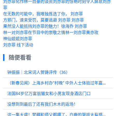
刘亦菲化作林一自豪的谈资刘亦菲的惊艳时刻令人屏息刘亦
菲
在无数的可能中，我唯独拣选了你， 刘亦菲
方邪门，速来受罚，莫要逃避 刘亦菲 刘亦菲
果然没人能抵挡刘亦菲的魅力！徐海乔 刘亦菲
林一对刘亦菲在节目中的崇敬之情林一刘亦菲黄亦玫
神仙姐姐刘亦菲
刘亦菲 线下活动
随便看看
钟振振｜北宋词人贺铸评传（36）
（新春见闻）上海乡村办“村晚” 中外人士体验过年嘉年华
法国84岁亿万富翁猫女和小男友现身酒店门口
没想到到最后了还有我们木木的返场！
这一集大虐！梵樾和师父都噶了，白鹿的哭戏太有感染力了！