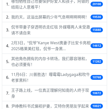
哪怕牺牲自己也要保护好爱人和孩子，阿银的
20108
结局让人意难平！
我的天，这溢出屏幕的少年气息啊啊啊啊啊！
19530
侃爷带妻子穿透明衣走红毯 外媒曝两人未受邀
15888
请不请自来
2月3日，“侃爷”Kanye West携妻子比安卡亮相
14612
2025格莱美红毯，侃爷一身黑…
其他角色拥有的内存卡转场，我们慕容璟和，
11262
也必须要有！
11月6日：川普胜选！曝霉霉Ladygaga和吹牛
10768
老爹黑料！
王子路上线，一位真正理解何知南的人终于现
10672
身
尹峥教科书式偏袒护妻，艾特你男朋友学起来
10021