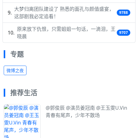
大梦归离团队建设了 熟悉的面孔与颜值盛宴，
9788
这部剧我必定追看！
原来放下仇恨，只需姐姐一句话，一滴泪，王
9707
晓晨
专题
微博之夜
推荐生活
@郭俊辰 @演员姜冠南 @王玉雯U.Vin
青春有尾声，少年不散场