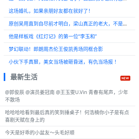
这场婚礼，如果亲朋好友都在就好了！
原创吴用直到自尽前才明白，梁山真正的老大，不是宋江，也不是卢俊义
他是样板戏《红灯记》的第一位“李玉和”
梦幻联动！郎朗周杰伦王俊凯秀场同框合影
小伙下手真狠，美女当场被砸昏迷，有仇当场报 ！
最新生活
@郭俊辰 @演员姜冠南 @王玉雯U.Vin 青春有尾声，少年
不散场
哈哈哈哈看到最后真的笑到捶桌子！何浩楠你小子是有点
喜剧天赋在身上的
今天是好乖的小盆友～头毛好顺