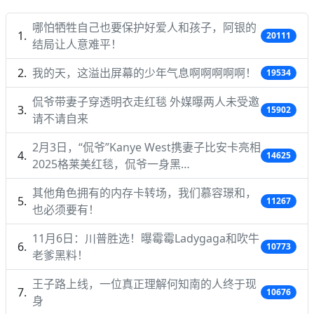
哪怕牺牲自己也要保护好爱人和孩子，阿银的
20111
结局让人意难平！
我的天，这溢出屏幕的少年气息啊啊啊啊啊！
19534
侃爷带妻子穿透明衣走红毯 外媒曝两人未受邀
15902
请不请自来
2月3日，“侃爷”Kanye West携妻子比安卡亮相
14625
2025格莱美红毯，侃爷一身黑…
其他角色拥有的内存卡转场，我们慕容璟和，
11267
也必须要有！
11月6日：川普胜选！曝霉霉Ladygaga和吹牛
10773
老爹黑料！
王子路上线，一位真正理解何知南的人终于现
10676
身