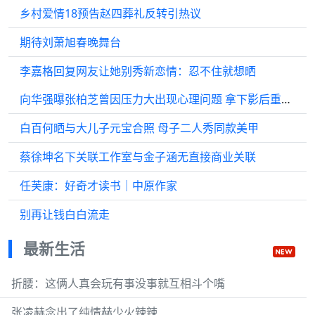
乡村爱情18预告赵四葬礼反转引热议
期待刘萧旭春晚舞台
李嘉格回复网友让她别秀新恋情：忍不住就想晒
向华强曝张柏芝曾因压力大出现心理问题 拿下影后重拾自信
白百何晒与大儿子元宝合照 母子二人秀同款美甲
蔡徐坤名下关联工作室与金子涵无直接商业关联
任芙康：好奇才读书｜中原作家
别再让钱白白流走
最新生活
折腰：这俩人真会玩有事没事就互相斗个嘴
张凌赫念出了纯情赫少火辣辣