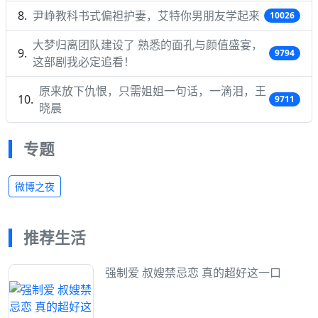
尹峥教科书式偏袒护妻，艾特你男朋友学起来
10026
大梦归离团队建设了 熟悉的面孔与颜值盛宴，
9794
这部剧我必定追看！
原来放下仇恨，只需姐姐一句话，一滴泪，王
9711
晓晨
专题
微博之夜
推荐生活
强制爱 叔嫂禁忌恋 真的超好这一口