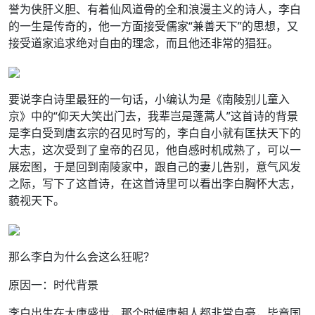
誉为侠肝义胆、有着仙风道骨的全和浪漫主义的诗人，李白
的一生是传奇的，他一方面接受儒家“兼善天下”的思想，又
接受道家追求绝对自由的理念，而且他还非常的猖狂。
要说李白诗里最狂的一句话，小编认为是《南陵别儿童入
京》中的“仰天大笑出门去，我辈岂是蓬蒿人”这首诗的背景
是李白受到唐玄宗的召见时写的，李白自小就有匡扶天下的
大志，这次受到了皇帝的召见，他自感时机成熟了，可以一
展宏图，于是回到南陵家中，跟自己的妻儿告别，意气风发
之际，写下了这首诗，在这首诗里可以看出李白胸怀大志，
藐视天下。
那么李白为什么会这么狂呢？
原因一：时代背景
李白出生在大唐盛世，那个时候唐朝人都非常自豪，毕竟国