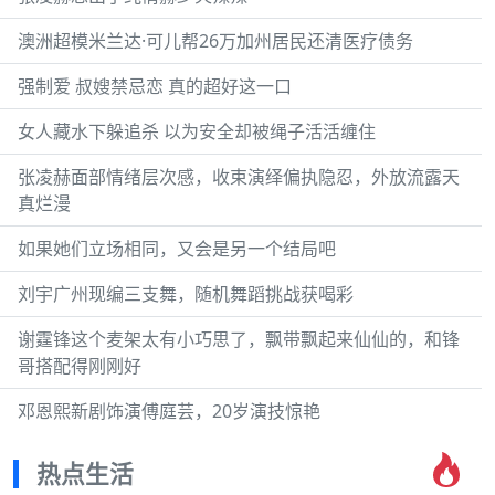
澳洲超模米兰达·可儿帮26万加州居民还清医疗债务
强制爱 叔嫂禁忌恋 真的超好这一口
女人藏水下躲追杀 以为安全却被绳子活活缠住
张凌赫面部情绪层次感，收束演绎偏执隐忍，外放流露天
真烂漫
如果她们立场相同，又会是另一个结局吧
刘宇广州现编三支舞，随机舞蹈挑战获喝彩
谢霆锋这个麦架太有小巧思了，飘带飘起来仙仙的，和锋
哥搭配得刚刚好
邓恩熙新剧饰演傅庭芸，20岁演技惊艳
热点生活