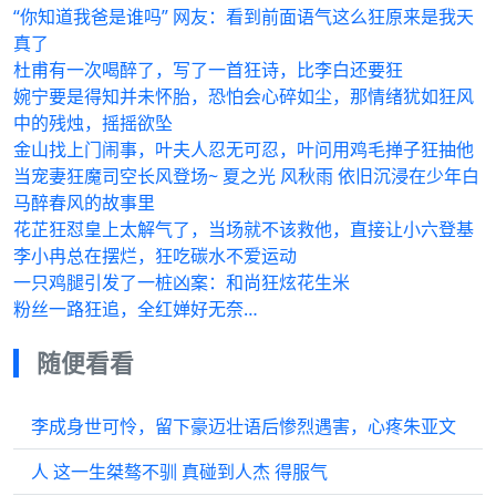
“你知道我爸是谁吗” 网友：看到前面语气这么狂原来是我天
真了
杜甫有一次喝醉了，写了一首狂诗，比李白还要狂
婉宁要是得知并未怀胎，恐怕会心碎如尘，那情绪犹如狂风
中的残烛，摇摇欲坠
金山找上门闹事，叶夫人忍无可忍，叶问用鸡毛掸子狂抽他
当宠妻狂魔司空长风登场~ 夏之光 风秋雨 依旧沉浸在少年白
马醉春风的故事里
花芷狂怼皇上太解气了，当场就不该救他，直接让小六登基
李小冉总在摆烂，狂吃碳水不爱运动
一只鸡腿引发了一桩凶案：和尚狂炫花生米
粉丝一路狂追，全红婵好无奈…
随便看看
李成身世可怜，留下豪迈壮语后惨烈遇害，心疼朱亚文
人 这一生桀骜不驯 真碰到人杰 得服气