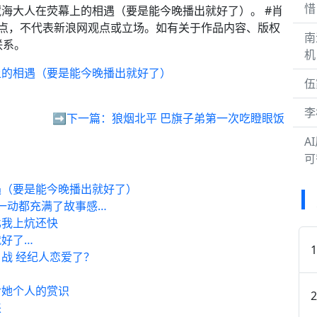
惜
的藏海大人在荧幕上的相遇（要是能今晚播出就好了）。 #肖
点，不代表新浪网观点或立场。如有关于作品内容、版权
南
联系。
机
上的相遇（要是能今晚播出就好了）
伍
李
➡️下一篇：
狼烟北平 巴旗子弟第一次吃瞪眼饭
A
可
遇（要是能今晚播出就好了）
举一动都充满了故事感…
比我上炕还快
好了…
战 经纪人恋爱了？
对她个人的赏识
来