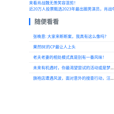
来看肖战魏无羡笑容混剪！
近20万人投票甄选2023年最出圈男演员，肖
随便看看
张晚意: 大家来断断案，我真有这么像吗？
果然BE的CP最让人上头
老夫老妻的相处模式真是别有一番风味！
未来有机遇时，你最渴望尝试的活动或是梦寐以探的地方是哪里呢?
旗袍店遭遇风波，面对意外的搜查行动，汪秋水将怎样机智化解？