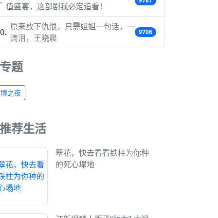
9787
值盛宴，这部剧我必定追看！
原来放下仇恨，只需姐姐一句话，一
9706
滴泪，王晓晨
专题
微博之夜
推荐生活
翠花，快去看看铁柱为你种
的死心塌地