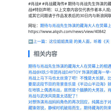
#肖战# #肖战藏海传# 期待与肖战先生饰演
战#特别声明：以上文章内容仅代表作者本人观
或其它问题请于作品发表后的30日内与新浪网
网址：
期待与肖战先生饰演的藏海大人在荧幕
https://www.alqsh.com/news/view/40842
⬅️上一篇：
这位姐姐真是 的美人面，听着《天
相关内容
期待与肖战先生饰演的藏海大人在荧幕上的相
肖战@X玖少年团肖战DAYTOY 饰演的藏海一
肖战上马下马也太丝滑了吧！不愧是大长腿，
要是这段节目的背景音乐是《半边山半边海》就
在地铁上偶遇肖战，居然是个腼腆的大男孩，肖
肖战与武侠风简直太适配了！
对想饰演肖战妈妈角色的再次回应，纯属出于
藏锋敛锐，静候时机破局而生，期待藏海的到