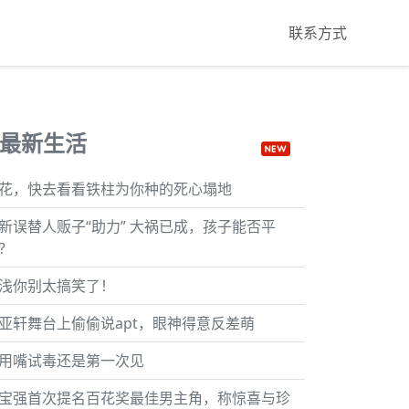
联系方式
最新生活
花，快去看看铁柱为你种的死心塌地
新误替人贩子“助力” 大祸已成，孩子能否平
？
浅你别太搞笑了！
亚轩舞台上偷偷说apt，眼神得意反差萌
用嘴试毒还是第一次见
宝强首次提名百花奖最佳男主角，称惊喜与珍