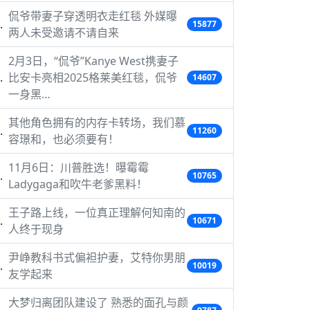
侃爷带妻子穿透明衣走红毯 外媒曝
15877
两人未受邀请不请自来
2月3日，“侃爷”Kanye West携妻子
比安卡亮相2025格莱美红毯，侃爷
14607
一身黑…
其他角色拥有的内存卡转场，我们慕
11260
容璟和，也必须要有！
11月6日：川普胜选！曝霉霉
10765
Ladygaga和吹牛老爹黑料！
王子路上线，一位真正理解何知南的
10671
人终于现身
尹峥教科书式偏袒护妻，艾特你男朋
10019
友学起来
大梦归离团队建设了 熟悉的面孔与颜