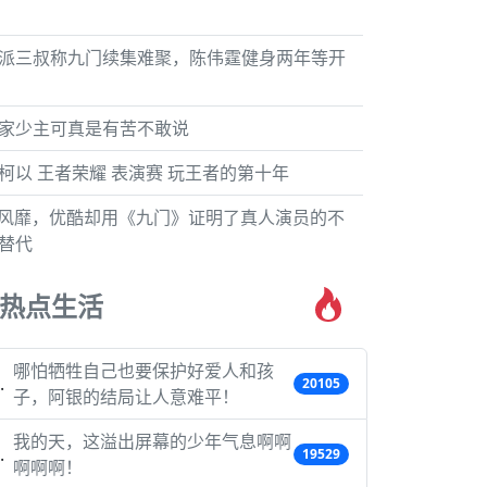
派三叔称九门续集难聚，陈伟霆健身两年等开
家少主可真是有苦不敢说
柯以 王者荣耀 表演赛 玩王者的第十年
I风靡，优酷却用《九门》证明了真人演员的不
替代
热点生活
哪怕牺牲自己也要保护好爱人和孩
20105
子，阿银的结局让人意难平！
我的天，这溢出屏幕的少年气息啊啊
19529
啊啊啊！