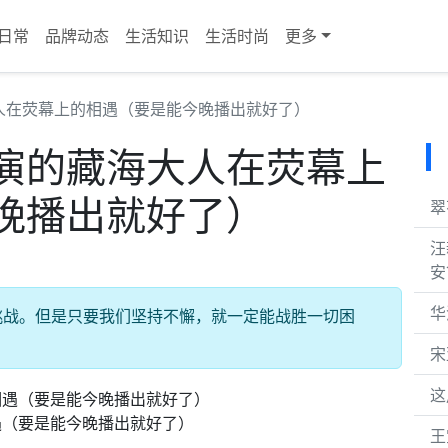
日常
品牌动态
生活知识
生活时尚
更多
人在荧幕上的相遇（要是能今晚播出就好了）
演的藏海大人在荧幕上
晚播出就好了）
翠
汪
安
华
挑战。但是只要我们坚持不懈，就一定能战胜一切困
宋
这
遇（要是能今晚播出就好了）
王