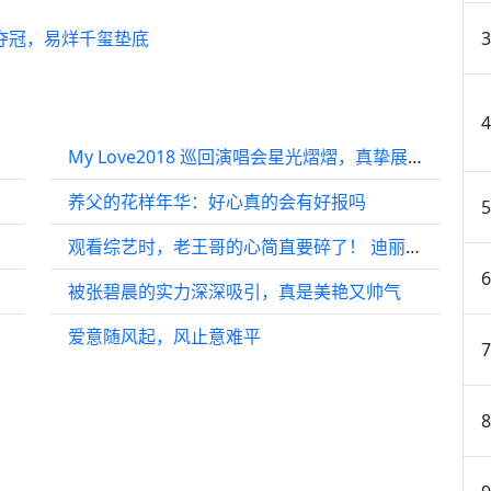
战夺冠，易烊千玺垫底
My Love2018 巡回演唱会星光熠熠，真挚展现德艺双馨艺人的风范！
养父的花样年华：好心真的会有好报吗
观看综艺时，老王哥的心简直要碎了！ 迪丽热巴
被张碧晨的实力深深吸引，真是美艳又帅气
爱意随风起，风止意难平