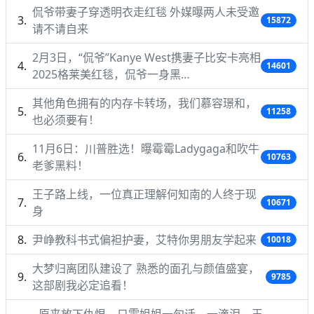
侃爷带妻子穿透明衣走红毯 外媒曝两人未受邀
15872
请不请自来
2月3日，“侃爷”Kanye West携妻子比安卡亮相
14601
2025格莱美红毯，侃爷一身黑…
其他角色拥有的内存卡转场，我们慕容璟和，
11258
也必须要有！
11月6日：川普胜选！曝霉霉Ladygaga和吹牛
10763
老爹黑料！
王子路上线，一位真正理解何知南的人终于现
10671
身
尹峥教科书式偏袒护妻，艾特你男朋友学起来
10018
大梦归离团队建设了 熟悉的面孔与颜值盛宴，
9785
这部剧我必定追看！
原来放下仇恨，只需姐姐一句话，一滴泪，王