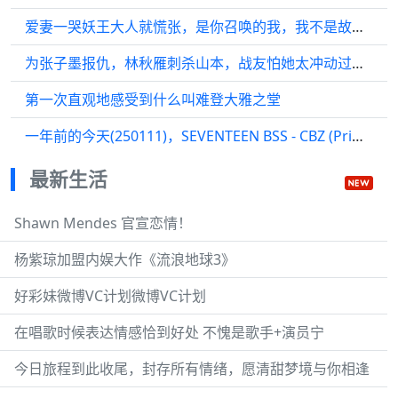
爱妻一哭妖王大人就慌张，是你召唤的我，我不是故意看的你
为张子墨报仇，林秋雁刺杀山本，战友怕她太冲动过来阻止
第一次直观地感受到什么叫难登大雅之堂
一年前的今天(250111)，SEVENTEEN BSS - CBZ (Prime time) @ 音乐中心
最新生活
Shawn Mendes 官宣恋情！
杨紫琼加盟内娱大作《流浪地球3》
好彩妹微博VC计划微博VC计划
在唱歌时候表达情感恰到好处 不愧是歌手+演员宁
今日旅程到此收尾，封存所有情绪，愿清甜梦境与你相逢