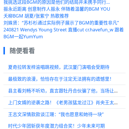
我挑选这段BGM的原因是他们的结局并未携手同行…
振永近距离 创意制作人振永 伴随着温馨的BGM YOU
夭柳BGM 胡夏/张紫宁 热歌推荐
刘姝贤：“苏杉杉通过实际例子展示了BGM的重要性非凡”
240821 Wendys Young Street 直播cut cr.havefun_w 跟着
BGM一起YumYum
随便看看
夏奇拉转发梓渝唱跳视频，武汉厦门演唱会受期待
最极致的浪漫，恰恰存在于注定无法拥有的遗憾里！
县主看刘畅不听劝，直言跟牡丹合伙骗了他，当场让傻眼
上门女婿的逆袭之路！《老男孩猛龙过江》肖央王太利屈菁菁郝凯瑞
王志文深情款款谈江珊：“我也愿意和她待一块”
时代少年团斩获年度潜力组合奖！少年未来可期