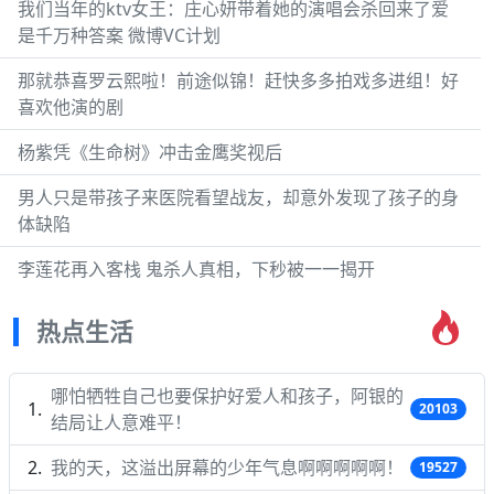
我们当年的ktv女王：庄心妍带着她的演唱会杀回来了爱
是千万种答案 微博VC计划
那就恭喜罗云熙啦！前途似锦！赶快多多拍戏多进组！好
喜欢他演的剧
杨紫凭《生命树》冲击金鹰奖视后
男人只是带孩子来医院看望战友，却意外发现了孩子的身
体缺陷
李莲花再入客栈 鬼杀人真相，下秒被一一揭开
热点生活
哪怕牺牲自己也要保护好爱人和孩子，阿银的
20103
结局让人意难平！
我的天，这溢出屏幕的少年气息啊啊啊啊啊！
19527