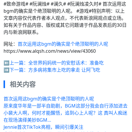
#致命游戏# #阮澜烛# #澜久# #阮澜烛凌久时# 首次运用这
bgm的确实是个绝顶聪明的人呢。 #游戏#特别声明：以上
文章内容仅代表作者本人观点，不代表新浪网观点或立场。
如有关于作品内容、版权或其它问题请于作品发表后的30日
内与新浪网联系。
网址：
首次运用这bgm的确实是个绝顶聪明的人呢
https://www.alqsh.com/news/view/43060
⬅️上一篇：
全世界妈妈统一的安慰话术：准备吃
➡️下一篇：
方多病将集市上吃的拿走 让阿飞吃
相关内容
首次运用这bgm的确实是个绝顶聪明的人呢
原来度华年是一部半自助剧，BGM这部分我会自行添加进去
小裴大人啊，何时才能醒悟，追到心上人呢？这 真叫人痴迷
在现场演绎美妙BGM…
Jennie首次TikTok亮相，瞬间引爆关注