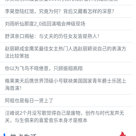
李昊登陆红馆，究竟为何？背后又藏着怎样的深意？
刘雨昕仙那度2_0巡回演唱会神级现场
舒淇亲口揭秘：与丈夫的历任女友皆是熟人！
赵丽颖成金鹰奖最佳女主热门人选赵丽颖说自己的表演方
法比较笨拙
你以为飞鸟不晓倦意，只顾振翅高翔
格莱美天后携世界顶级小号联袂美国国家青年爵士乐团上
海首演！
阿祖也是每日一贤上了
汪峰说2个月没写歌觉得自己是废物，创作与时代发声无
关，与生俱来的喜爱音乐本身才是根本