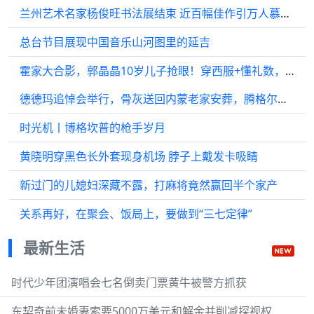
兰州艺术名家杨俊旺书法展结束 近百幅佳作引万人慕名参观交流
总台节目展现中国音乐山河图里的延吉
霍家大合影，郭晶晶10岁儿子抢眼！穿西服+懂礼数，第4代长孙
德德玛追悼会举行，骨灰送回内蒙老家安葬，腾格尔杨坤送花圈送行
时光机丨博格坎普的枪手岁月
黄晓明穿黑色长外套现身机场 脖子上戴发卡吸睛
新过门的儿媳妇深藏不露，打麻将竟然赢回半个家产
关系再好，在聚会、饭局上，要做到“三七定律”
最新生活
时代少年团演唱会七名倒卖门票黄牛被警方抓获
东契奇前未婚妻索要5000万美元和解金并削减探视权