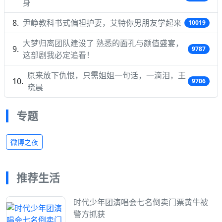
身
尹峥教科书式偏袒护妻，艾特你男朋友学起来
10019
大梦归离团队建设了 熟悉的面孔与颜值盛宴，
9787
这部剧我必定追看！
原来放下仇恨，只需姐姐一句话，一滴泪，王
9706
晓晨
专题
微博之夜
推荐生活
时代少年团演唱会七名倒卖门票黄牛被
警方抓获