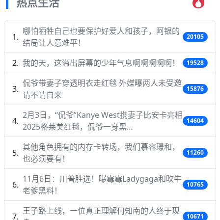
热点生活
哪怕牺牲自己也要保护好爱人和孩子，阿银的
20105
结局让人意难平！
我的天，这溢出屏幕的少年气息啊啊啊啊啊！
19528
侃爷带妻子穿透明衣走红毯 外媒曝两人未受邀
15876
请不请自来
2月3日，“侃爷”Kanye West携妻子比安卡亮相
14604
2025格莱美红毯，侃爷一身黑…
其他角色拥有的内存卡转场，我们慕容璟和，
11260
也必须要有！
11月6日：川普胜选！曝霉霉Ladygaga和吹牛
10765
老爹黑料！
王子路上线，一位真正理解何知南的人终于现
10671