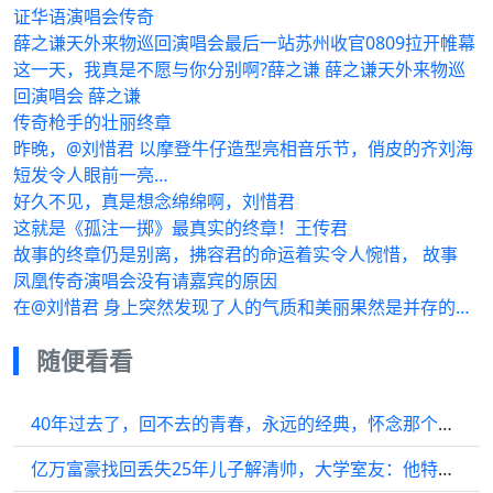
证华语演唱会传奇
薛之谦天外来物巡回演唱会最后一站苏州收官0809拉开帷幕
这一天，我真是不愿与你分别啊?薛之谦 薛之谦天外来物巡
回演唱会 薛之谦
传奇枪手的壮丽终章
昨晚，@刘惜君 以摩登牛仔造型亮相音乐节，俏皮的齐刘海
短发令人眼前一亮…
好久不见，真是想念绵绵啊，刘惜君
这就是《孤注一掷》最真实的终章！王传君
故事的终章仍是别离，拂容君的命运着实令人惋惜， 故事
凤凰传奇演唱会没有请嘉宾的原因
在@刘惜君 身上突然发现了人的气质和美丽果然是并存的…
随便看看
40年过去了，回不去的青春，永远的经典，怀念那个美好的年代……
亿万富豪找回丢失25年儿子解清帅，大学室友：他特别阳光开朗