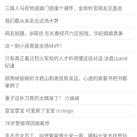
三路人马挖地道撬门锁撞个满怀，金库秒变网友见面会
我们都从未走出这场大梦
网友拍摄，@蒋欣 在长春经开六区拍戏，华妃娘娘真美
这一刻小孩哥是全场MVP！
只有真正看过烈火军校的人才听得懂这段对话 沈君山and
纪谨
顾燕帧偷偷听沈君山和谢良辰谈话，心虚的装看书把书都
拿倒了
妻子这补刀真的太精准了！ 六姊妹
耍宝耍宝 可爱疯了宝宝 /cr.logo
76岁黎彼得因病离世
走不开女员工，向贺繁星借元宋一用，哪料元宋去找贺灿