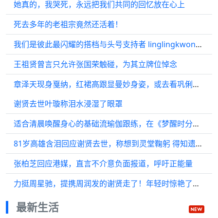
她真的，我哭死，永远把我们共同的回忆放在心上
死去多年的老祖宗竟然还活着！
我们是彼此最闪耀的搭档与头号支持者 linglingkwong ormkornnaphat
王祖贤曾言只允许张国荣触碰，为其立牌位悼念
章泽天现身戛纳，红裙高跟显曼妙身姿，或去看巩俐的《霸王别姬》
谢贤去世叶璇称泪水浸湿了眼罩
适合清晨唤醒身心的基础流瑜伽跟练，在《梦醒时分》的柔缓串联中开启活力一天
81岁高雄含泪回应谢贤去世，称想到灵堂鞠躬 得知遗体已火化后情绪激动！
张柏芝回应港媒，直言不介意负面报道，呼吁正能量
力挺周星驰，提携周润发的谢贤走了！年轻时惊艳了时代，一辈子仗义潇洒！
最新生活