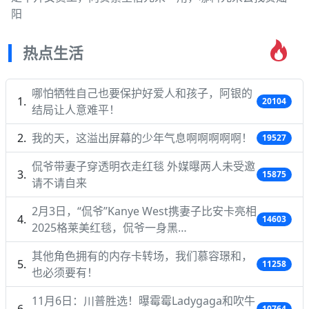
阳
热点生活
哪怕牺牲自己也要保护好爱人和孩子，阿银的
20104
结局让人意难平！
我的天，这溢出屏幕的少年气息啊啊啊啊啊！
19527
侃爷带妻子穿透明衣走红毯 外媒曝两人未受邀
15875
请不请自来
2月3日，“侃爷”Kanye West携妻子比安卡亮相
14603
2025格莱美红毯，侃爷一身黑…
其他角色拥有的内存卡转场，我们慕容璟和，
11258
也必须要有！
11月6日：川普胜选！曝霉霉Ladygaga和吹牛
10764