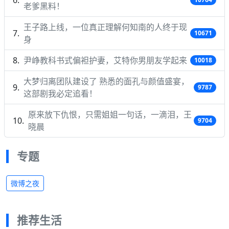
老爹黑料！
王子路上线，一位真正理解何知南的人终于现
10671
身
尹峥教科书式偏袒护妻，艾特你男朋友学起来
10018
大梦归离团队建设了 熟悉的面孔与颜值盛宴，
9787
这部剧我必定追看！
原来放下仇恨，只需姐姐一句话，一滴泪，王
9704
晓晨
专题
微博之夜
推荐生活