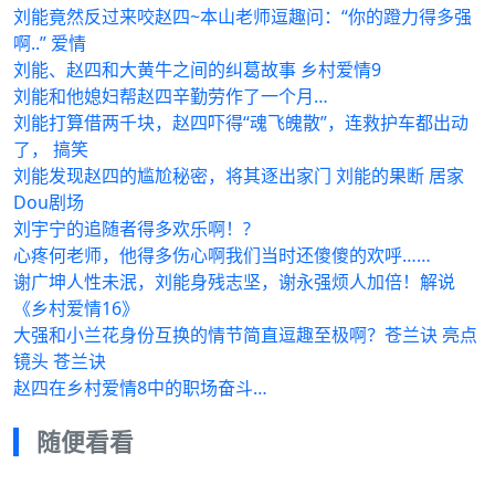
刘能竟然反过来咬赵四~本山老师逗趣问：“你的蹬力得多强
啊..” 爱情
刘能、赵四和大黄牛之间的纠葛故事 乡村爱情9
刘能和他媳妇帮赵四辛勤劳作了一个月…
刘能打算借两千块，赵四吓得“魂飞魄散”，连救护车都出动
了， 搞笑
刘能发现赵四的尴尬秘密，将其逐出家门 刘能的果断 居家
Dou剧场
刘宇宁的追随者得多欢乐啊！?
心疼何老师，他得多伤心啊我们当时还傻傻的欢呼……
谢广坤人性未泯，刘能身残志坚，谢永强烦人加倍！解说
《乡村爱情16》
大强和小兰花身份互换的情节简直逗趣至极啊？苍兰诀 亮点
镜头 苍兰诀
赵四在乡村爱情8中的职场奋斗…
随便看看