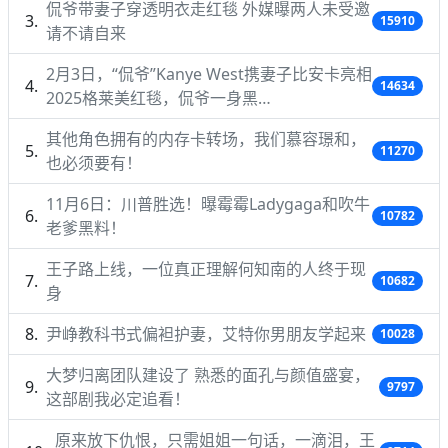
侃爷带妻子穿透明衣走红毯 外媒曝两人未受邀
15910
请不请自来
2月3日，“侃爷”Kanye West携妻子比安卡亮相
14634
2025格莱美红毯，侃爷一身黑…
其他角色拥有的内存卡转场，我们慕容璟和，
11270
也必须要有！
11月6日：川普胜选！曝霉霉Ladygaga和吹牛
10782
老爹黑料！
王子路上线，一位真正理解何知南的人终于现
10682
身
尹峥教科书式偏袒护妻，艾特你男朋友学起来
10028
大梦归离团队建设了 熟悉的面孔与颜值盛宴，
9797
这部剧我必定追看！
原来放下仇恨，只需姐姐一句话，一滴泪，王