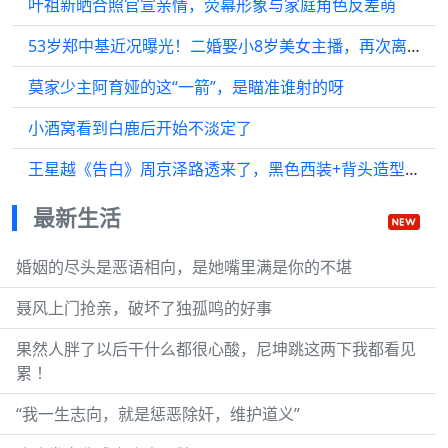
叶祖新晒合照官宣亲情，荧幕形象与家庭角色反差萌
53岁郑中基近况曝光！二婚娶小8岁美女主播，再次离婚让人唏嘘
莫家少主阿育娅的这“一箭”，是瞄准谁射的呀
小酒窝看到白鹿后开始不淡定了
王星越《告白》周京泽路透来了，黑色西装+背头造型，帅！期待正片
最新生活
婚姻的尽头是恶语相向，是她嘴里满是你的不堪
聂风上门抢亲，破坏了独孤鸣的好事
果然人胖了以后干什么都很心酸，尼坤跳这两下我都看见
累 ！
“我一生志向，就是惩恶除奸，维护道义”