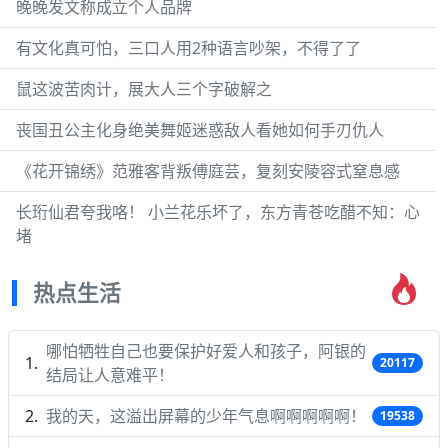
晚晚发文称成立个人品牌
有文化真可怕，三口人用2种语言吵架，不得了了
鼠这波苦肉计，展大人三个字破解之
丧国丑公主化身绝美舞姬迷惑敌人看她如何手刃仇人
《花开锦绣》范雅客背叛傅庭芸，复刻安陵容式窒息感
长珩仙君夸我咯！ 小兰花乐坏了，东方青苍吃醋不知：心
堵
热点生活
哪怕牺牲自己也要保护好爱人和孩子，阿银的
20117
结局让人意难平！
我的天，这溢出屏幕的少年气息啊啊啊啊啊！
19538