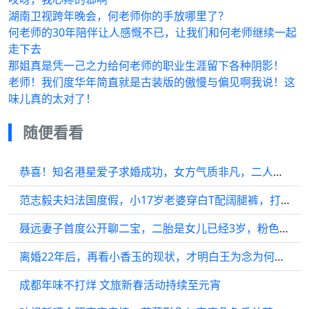
湖南卫视跨年晚会，何老师你的手放哪里了？
何老师的30年陪伴让人感慨不已，让我们和何老师继续一起
走下去
那姐真是凭一己之力给何老师的职业生涯留下各种阴影！
老师！我们度华年简直就是古装版的傲慢与偏见啊我说！这
味儿真的太对了！
随便看看
恭喜！知名港星爱子求婚成功，女方气质非凡，二人疑爱情长跑多年
范志毅夫妇法国度假，小17岁老婆穿白T配阔腿裤，打扮洋气高又美
聂远妻子首度公开聊二宝，二胎是女儿已经3岁，粉色小旗袍太可爱
离婚22年后，再看小香玉的现状，才明白王为念为何要和她离婚
成都年味不打烊 文旅新春活动持续至元宵