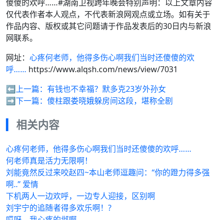
傻傻的欢呼……#湖南卫视跨年晚会特别声明：以上文章内容
仅代表作者本人观点，不代表新浪网观点或立场。如有关于
作品内容、版权或其它问题请于作品发表后的30日内与新浪
网联系。
网址：
心疼何老师，他得多伤心啊我们当时还傻傻的欢
呼……
https://www.alqsh.com/news/view/7031
⬅️上一篇：
有钱也不幸福？默多克23岁外孙女
➡️下一篇：
傻柱跟娄晓娥躲房间这段，堪称全剧
相关内容
心疼何老师，他得多伤心啊我们当时还傻傻的欢呼……
何老师真是活力无限啊！
刘能竟然反过来咬赵四~本山老师逗趣问：“你的蹬力得多强
啊..” 爱情
下机两人一边欢呼，一边专人迎接，区别啊
刘宇宁的追随者得多欢乐啊！?
哎呀，我心疼的邶啊