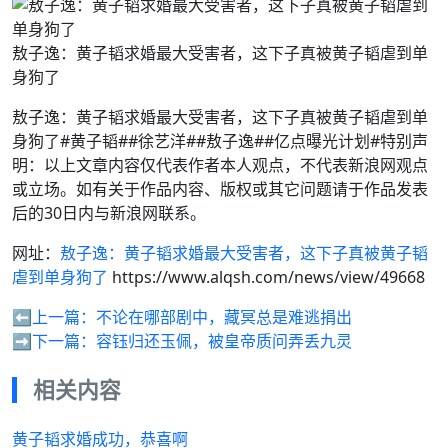
敖子逸：黄子韬求婚最大受害者，这下子真被黄子韬虐到单
身狗了
敖子逸：黄子韬求婚最大受害者，这下子真被黄子韬虐到单
身狗了#黄子韬##徐艺洋##敖子逸##亿点曝光计划#特别声
明：以上文章内容仅代表作者本人观点，不代表新浪网观点
或立场。如有关于作品内容、版权或其它问题请于作品发表
后的30日内与新浪网联系。
网址：
敖子逸：黄子韬求婚最大受害者，这下子真被黄子韬
虐到单身狗了
https://www.alqsh.com/news/view/49668
⬅️上一篇：
不论在哪部剧中，藏冥总是难逃捐出
➡️下一篇：
容钰归还玉佩，被皇帝质问弄丢九灵
相关内容
黄子韬求婚成功，恭喜啊