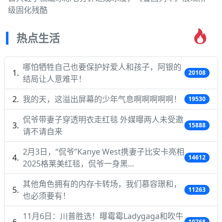
级固化残酷
热点生活
哪怕牺牲自己也要保护好爱人和孩子，阿银的
20108
结局让人意难平！
我的天，这溢出屏幕的少年气息啊啊啊啊啊！
19530
侃爷带妻子穿透明衣走红毯 外媒曝两人未受邀
15888
请不请自来
2月3日，“侃爷”Kanye West携妻子比安卡亮相
14612
2025格莱美红毯，侃爷一身黑…
其他角色拥有的内存卡转场，我们慕容璟和，
11263
也必须要有！
11月6日：川普胜选！曝霉霉Ladygaga和吹牛
10768