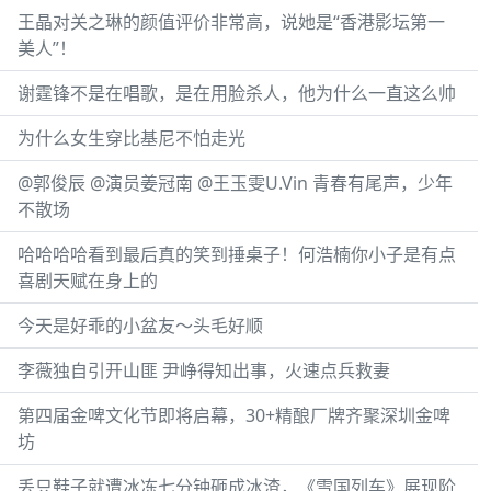
王晶对关之琳的颜值评价非常高，说她是“香港影坛第一
美人”！
谢霆锋不是在唱歌，是在用脸杀人，他为什么一直这么帅
为什么女生穿比基尼不怕走光
@郭俊辰 @演员姜冠南 @王玉雯U.Vin 青春有尾声，少年
不散场
哈哈哈哈看到最后真的笑到捶桌子！何浩楠你小子是有点
喜剧天赋在身上的
今天是好乖的小盆友～头毛好顺
李薇独自引开山匪 尹峥得知出事，火速点兵救妻
第四届金啤文化节即将启幕，30+精酿厂牌齐聚深圳金啤
坊
丢只鞋子就遭冰冻七分钟砸成冰渣，《雪国列车》展现阶