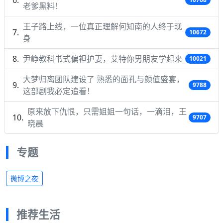
老爹黑料！
王子路上线，一位真正理解何知南的人终于现
10672
身
尹峥教科书式偏袒护妻，艾特你男朋友学起来
10021
大梦归离团队建设了 熟悉的面孔与颜值盛宴，
9788
这部剧我必定追看！
原来放下仇恨，只需姐姐一句话，一滴泪，王
9707
晓晨
专题
微博之夜
推荐生活