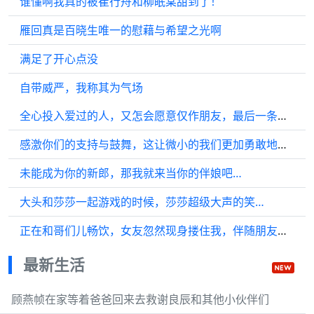
谁懂啊我真的被崔行舟和柳眠棠甜到了！
雁回真是百晓生唯一的慰藉与希望之光啊
满足了开心点没
自带威严，我称其为气场
全心投入爱过的人，又怎会愿意仅作朋友，最后一条语音讯息
感激你们的支持与鼓舞，这让微小的我们更加勇敢地前行
未能成为你的新郎，那我就来当你的伴娘吧…
大头和莎莎一起游戏的时候，莎莎超级大声的笑…
正在和哥们儿畅饮，女友忽然现身搂住我，伴随朋友们的嬉闹声…
最新生活
顾燕帧在家等着爸爸回来去救谢良辰和其他小伙伴们