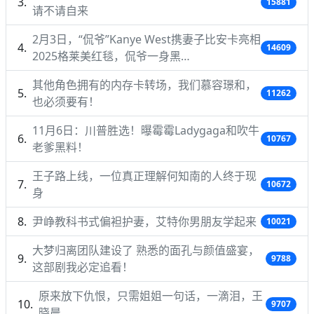
15881
请不请自来
2月3日，“侃爷”Kanye West携妻子比安卡亮相
14609
2025格莱美红毯，侃爷一身黑…
其他角色拥有的内存卡转场，我们慕容璟和，
11262
也必须要有！
11月6日：川普胜选！曝霉霉Ladygaga和吹牛
10767
老爹黑料！
王子路上线，一位真正理解何知南的人终于现
10672
身
尹峥教科书式偏袒护妻，艾特你男朋友学起来
10021
大梦归离团队建设了 熟悉的面孔与颜值盛宴，
9788
这部剧我必定追看！
原来放下仇恨，只需姐姐一句话，一滴泪，王
9707
晓晨