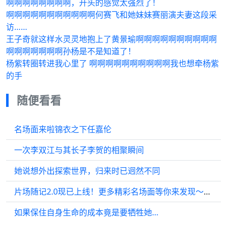
啊啊啊啊啊啊啊啊，开头的感觉太强烈了！
啊啊啊啊啊啊啊啊啊啊啊何赛飞和她妹妹赛丽演夫妻这段采
访……
王子奇就这样水灵灵地抱上了黄景瑜啊啊啊啊啊啊啊啊啊啊
啊啊啊啊啊啊啊孙杨是不是知道了！
杨紫转圈转进我心里了 啊啊啊啊啊啊啊啊啊啊我也想牵杨紫
的手
随便看看
名场面来啦锦衣之下任嘉伦
一次李双江与其长子李贺的相聚瞬间
她说想外出探索世界，归来时已迥然不同
片场随记2.0现已上线！更多精彩名场面等你来发现～邓科 片场
如果保住自身生命的成本竟是要牺牲她…