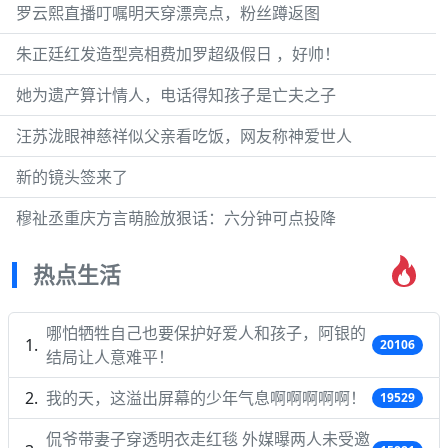
罗云熙直播叮嘱明天穿漂亮点，粉丝蹲返图
朱正廷红发造型亮相费加罗超级假日 ，好帅！
她为遗产算计情人，电话得知孩子是亡夫之子
汪苏泷眼神慈祥似父亲看吃饭，网友称神爱世人
新的镜头签来了
穆祉丞重庆方言萌脸放狠话：六分钟可点投降
热点生活
哪怕牺牲自己也要保护好爱人和孩子，阿银的
20106
结局让人意难平！
我的天，这溢出屏幕的少年气息啊啊啊啊啊！
19529
侃爷带妻子穿透明衣走红毯 外媒曝两人未受邀