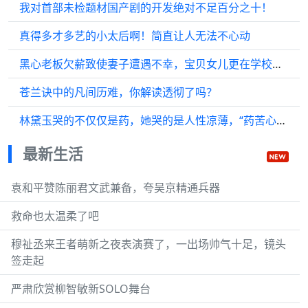
我对首部未检题材国产剧的开发绝对不足百分之十！
真得多才多艺的小太后啊！简直让人无法不心动
黑心老板欠薪致使妻子遭遇不幸，宝贝女儿更在学校遭受老板千金的欺凌？
苍兰诀中的凡间历难，你解读透彻了吗？
林黛玉哭的不仅仅是药，她哭的是人性凉薄，“药苦心更苦”…
最新生活
袁和平赞陈丽君文武兼备，夸吴京精通兵器
救命也太温柔了吧
穆祉丞来王者萌新之夜表演赛了，一出场帅气十足，镜头
签走起
严肃欣赏柳智敏新SOLO舞台