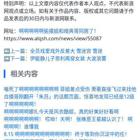
特别声明：以上文章内容仅代表作者本人观点，不代表新浪
网观点或立场。如有关于作品内容、版权或其它问题请于作
品发表后的30日内与新浪网联系。
网址：
啊啊啊啊啊偷摸姐和暗爽哥同居了！
https://www.alqsh.com/news/view/55087
⬅️上一篇：
全员戏里戏外反差大 雪迷宫 雪迷
➡️下一篇：
伊能静儿子恩利再穿女装 大波浪蕾
相关内容
嗑死了啊啊啊啊啊啊啊啊 菲姐差点受伤 萧蘅直接飞过来找他
自摸哥刚翻开「朱苏」的话题页面，惊喜地发现已经是12级
了啊啊啊啊啊！
啊啊啊啊啊娜扎今天是风衣酷姐，真的好美好好看啊
啊啊啊啊啊啊啊！ 哎呦！天啊！ 张晚意王星越认识了！ 啊
啊啊啊！谁懂我
8.15 啊啊啊啊啊啊啊啊啊啊啊！终于等到你沉淀中的任！