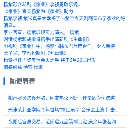
杨紫形容新剧《家业》李祯勇敢乐观…
《家业》官宣杨紫为《家业》助力
杨紫李祯 紫米真是太幸福了～紫宝今天刚刚宣布了家业的好
消息…
家业官宣，杨紫展现实力演技， 杨紫
网传杨紫和胡歌将携手出演新剧《生命树》
电视剧《家业》中，杨紫与韩东君首度合作，令人期待
孟子义，李昀锐新剧《九重紫》
杨紫担任巴黎奥运会火炬手 将于6月26日出发
情感纠葛 杨紫 杨紫
随便看看
相声演员跨界开唱，网友热议不断，评论区为何沸腾
天津茱莉亚学院今年首场“市民乐享”音乐会上演 打击乐带来别样视听享受
夜闯后宫遇交易，范闲遭九品箭神锁定 庆余年张若昀李沁宋轶郭麒麟