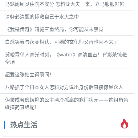
马魁阑尾炎住院不安分 怎料沈大夫一来，立马服服帖帖
请务必清醒的拯救自己于水火之中
《我是传奇》暗藏三重终局，你可能从未察觉
白烁哭着与茯苓相认，可她的玄龟师父再也回不来了
贺峻霖单人高光时刻，《water》高清直击！背影杀惊艳
全场
超爱这张拍立得瞬间！
八路抓了个日本女人怎料对方说出身份后直接惊呆众人
伪装成奢靡娇艳的公主清冷孤高的寒门状元——这组角色
碰撞简直绝配！
热点生活