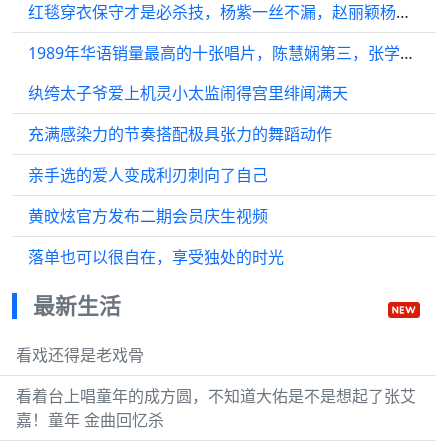
红毯穿衣保守才是必杀技，杨紫一丝不漏，赵丽颖杨幂美出东方韵味
1989年华语销量最高的十张唱片，陈慧娴第三，张学友仅第六
纨绔太子爷爱上机灵小太监闹得宫里绯闻满天
充满感染力的节奏搭配极具张力的舞蹈动作
亲手选的爱人变成利刃刺向了自己
黄旼炫官方发布二期会员庆生视频
落单也可以很自在，享受独处的时光
最新生活
看戏还得是老戏骨
看着台上唱童年的成方圆，不知道大佑是不是想起了张艾
嘉！童年 金曲回忆杀