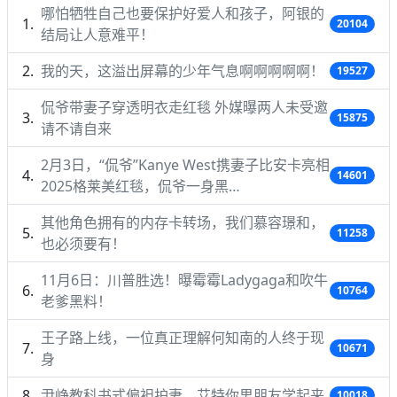
哪怕牺牲自己也要保护好爱人和孩子，阿银的
20104
结局让人意难平！
我的天，这溢出屏幕的少年气息啊啊啊啊啊！
19527
侃爷带妻子穿透明衣走红毯 外媒曝两人未受邀
15875
请不请自来
2月3日，“侃爷”Kanye West携妻子比安卡亮相
14601
2025格莱美红毯，侃爷一身黑…
其他角色拥有的内存卡转场，我们慕容璟和，
11258
也必须要有！
11月6日：川普胜选！曝霉霉Ladygaga和吹牛
10764
老爹黑料！
王子路上线，一位真正理解何知南的人终于现
10671
身
尹峥教科书式偏袒护妻，艾特你男朋友学起来
10018