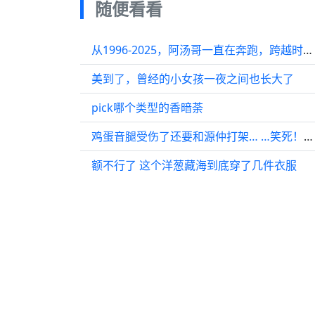
随便看看
从1996-2025，阿汤哥一直在奔跑，跨越时间与空间，他从未停止过前进的步伐！
美到了，曾经的小女孩一夜之间也长大了
pick哪个类型的香暗荼
鸡蛋音腿受伤了还要和源仲打架… …笑死！欠揍狐狸 ！
额不行了 这个洋葱藏海到底穿了几件衣服