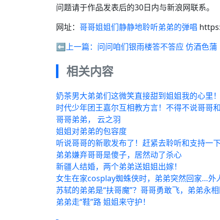
问题请于作品发表后的30日内与新浪网联系。
网址：
哥哥姐姐们静静地聆听弟弟的弹唱
https
⬅️上一篇：
问问咱们银雨楼答不答应 仿酒色蒲
相关内容
奶茶男大弟弟们这微笑直接甜到姐姐我的心里
时代少年团王嘉尔互相教方言！不得不说哥哥和
哥哥弟弟， 云之羽
姐姐对弟弟的包容度
听说哥哥的新歌发布了！赶紧去聆听和支持一下
弟弟嫌弃哥哥是傻子，居然动了杀心
新疆人结婚，两个弟弟送姐姐出嫁！
女生在家cosplay蜘蛛侠时，弟弟突然回家…
苏轼的弟弟是“扶哥魔”？哥哥勇敢飞，弟弟永相
弟弟走“鞋”路 姐姐来守护！