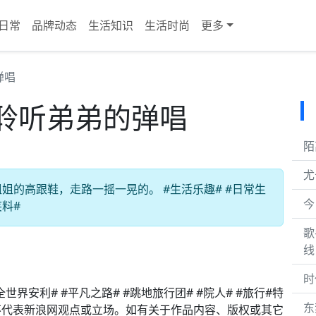
日常
品牌动态
生活知识
生活时尚
更多
弹唱
聆听弟弟的弹唱
陌
尤
的高跟鞋，走路一摇一晃的。 #生活乐趣# #日常生
今
笑料#
歌
线
时
世界安利# #平凡之路# #跳地旅行团# #院人# #旅行#特
东
不代表新浪网观点或立场。如有关于作品内容、版权或其它