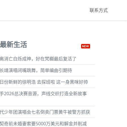
联系方式
最新生活
离消亡白烁成神，好在梵樾最后复活了
长靖演唱闭嘴跳舞，简单编曲引期待
日份新鲜的徐明浩 去探班啦 这一身黑咪好帅
手2026总决赛音源，声线交织打造全新故事
代少年团演唱会七名倒卖门票黄牛被警方抓获
契奇前未婚妻索要5000万美元和解金并削减