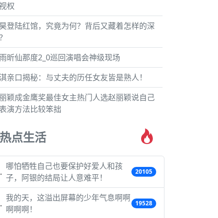
视权
昊登陆红馆，究竟为何？背后又藏着怎样的深
？
雨昕仙那度2_0巡回演唱会神级现场
淇亲口揭秘：与丈夫的历任女友皆是熟人！
丽颖成金鹰奖最佳女主热门人选赵丽颖说自己
表演方法比较笨拙
热点生活
哪怕牺牲自己也要保护好爱人和孩
20105
子，阿银的结局让人意难平！
我的天，这溢出屏幕的少年气息啊啊
19528
啊啊啊！