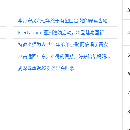
芈月守灵六七年终于有望回宫 她的命运齿轮要开始转动了
Fred again..亚洲巡演启动，将登陆泰国新加坡韩国
特教老师为去世12年弟弟点歌 阿信唱了两次《Happy Birth Day》
林高远回广东，难得的假期，好好陪陪妈妈，也好好休息吧
周深说重返22岁还是会唱歌