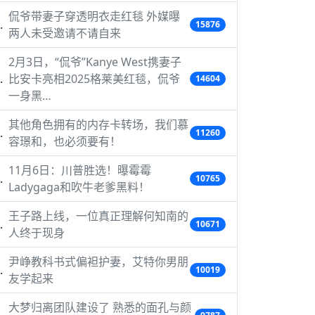
侃爷带妻子穿透明衣走红毯 外媒曝
15876
两人未受邀请不请自来
2月3日，“侃爷”Kanye West携妻子
比安卡亮相2025格莱美红毯，侃爷
14604
一身黑…
其他角色拥有的内存卡转场，我们慕
11260
容璟和，也必须要有！
11月6日：川普胜选！曝霉霉
10765
Ladygaga和吹牛老爹黑料！
王子路上线，一位真正理解何知南的
10671
人终于现身
尹峥教科书式偏袒护妻，艾特你男朋
10019
友学起来
大梦归离团队建设了 熟悉的面孔与颜