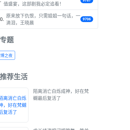
9787
值盛宴，这部剧我必定追看！
原来放下仇恨，只需姐姐一句话，一
9706
滴泪，王晓晨
专题
微博之夜
推荐生活
陌离消亡白烁成神，好在梵
樾最后复活了