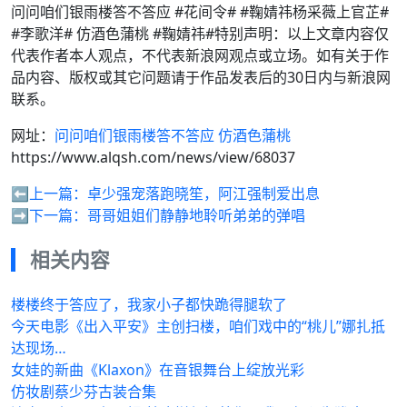
问问咱们银雨楼答不答应 #花间令# #鞠婧祎杨采薇上官芷#
#李歌洋# 仿酒色蒲桃 #鞠婧祎#特别声明：以上文章内容仅
代表作者本人观点，不代表新浪网观点或立场。如有关于作
品内容、版权或其它问题请于作品发表后的30日内与新浪网
联系。
网址：
问问咱们银雨楼答不答应 仿酒色蒲桃
https://www.alqsh.com/news/view/68037
⬅️上一篇：
卓少强宠落跑晓笙，阿江强制爱出息
➡️下一篇：
哥哥姐姐们静静地聆听弟弟的弹唱
相关内容
楼楼终于答应了，我家小子都快跪得腿软了
今天电影《出入平安》主创扫楼，咱们戏中的“桃儿”娜扎抵
达现场…
女娃的新曲《Klaxon》在音银舞台上绽放光彩
仿妆剧蔡少芬古装合集