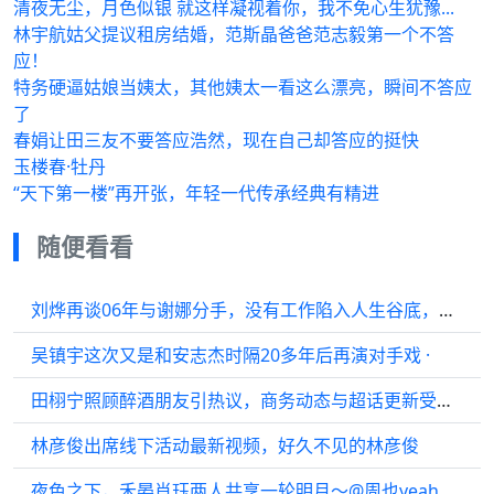
清夜无尘，月色似银 就这样凝视着你，我不免心生犹豫...
林宇航姑父提议租房结婚，范斯晶爸爸范志毅第一个不答
应！
特务硬逼姑娘当姨太，其他姨太一看这么漂亮，瞬间不答应
了
春娟让田三友不要答应浩然，现在自己却答应的挺快
玉楼春·牡丹
“天下第一楼”再开张，年轻一代传承经典有精进
随便看看
刘烨再谈06年与谢娜分手，没有工作陷入人生谷底，每天以泪洗面
吴镇宇这次又是和安志杰时隔20多年后再演对手戏 ·
田栩宁照顾醉酒朋友引热议，商务动态与超话更新受关注
林彦俊出席线下活动最新视频，好久不见的林彦俊
夜色之下，禾晏肖珏两人共享一轮明月～@周也yeah