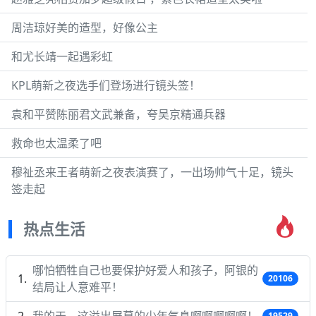
周洁琼好美的造型，好像公主
和尤长靖一起遇彩虹
KPL萌新之夜选手们登场进行镜头签！
袁和平赞陈丽君文武兼备，夸吴京精通兵器
救命也太温柔了吧
穆祉丞来王者萌新之夜表演赛了，一出场帅气十足，镜头
签走起
热点生活
哪怕牺牲自己也要保护好爱人和孩子，阿银的
20106
结局让人意难平！
我的天，这溢出屏幕的少年气息啊啊啊啊啊！
19529