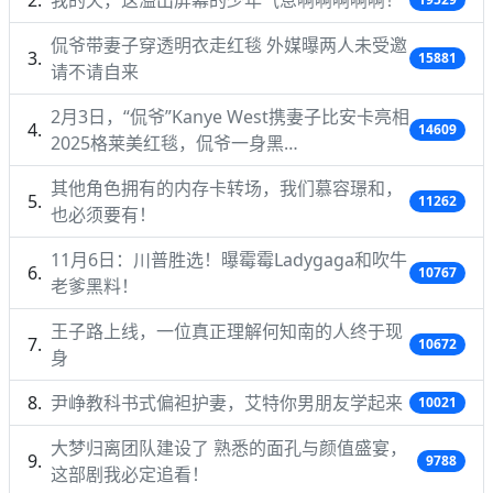
侃爷带妻子穿透明衣走红毯 外媒曝两人未受邀
15881
请不请自来
2月3日，“侃爷”Kanye West携妻子比安卡亮相
14609
2025格莱美红毯，侃爷一身黑…
其他角色拥有的内存卡转场，我们慕容璟和，
11262
也必须要有！
11月6日：川普胜选！曝霉霉Ladygaga和吹牛
10767
老爹黑料！
王子路上线，一位真正理解何知南的人终于现
10672
身
尹峥教科书式偏袒护妻，艾特你男朋友学起来
10021
大梦归离团队建设了 熟悉的面孔与颜值盛宴，
9788
这部剧我必定追看！